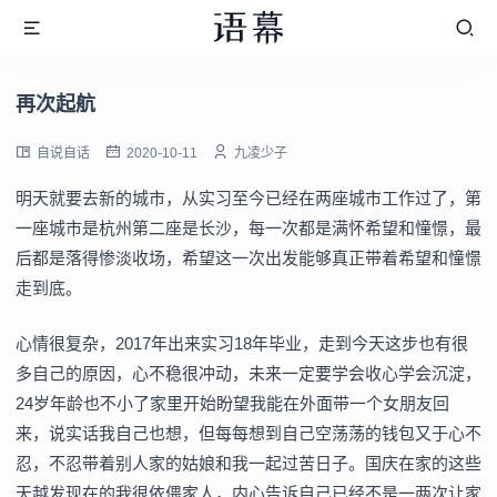
再次起航
自说自话
2020-10-11
九凌少子
明天就要去新的城市，从实习至今已经在两座城市工作过了，第
一座城市是杭州第二座是长沙，每一次都是满怀希望和憧憬，最
后都是落得惨淡收场，希望这一次出发能够真正带着希望和憧憬
走到底。
心情很复杂，2017年出来实习18年毕业，走到今天这步也有很
多自己的原因，心不稳很冲动，未来一定要学会收心学会沉淀，
24岁年龄也不小了家里开始盼望我能在外面带一个女朋友回
来，说实话我自己也想，但每每想到自己空荡荡的钱包又于心不
忍，不忍带着别人家的姑娘和我一起过苦日子。国庆在家的这些
天越发现在的我很依偎家人，内心告诉自己已经不是一两次让家