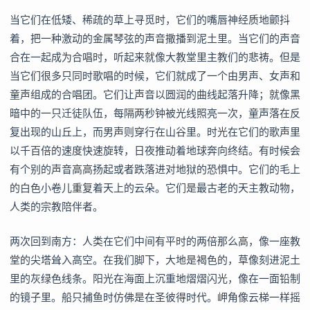
当它们在低矮、稀疏的草上寻觅时，它们的嘴唇神经质地颤抖
着，把一种激动的金属琴弦的声音撒播到泥土里。当它们的声音
合在一起成为合唱时，听起来就像大教堂里主教们的悲祷。但是
当它们很多只同时歌唱的时候，它们就成了一个由男声、女声和
童声组成的合唱团。它们让声音以圆润的曲线起落升降；就像黑
暗中的一只迁徒队伍，每隔两秒钟被光线照亮一次，童声落在反
复出现的山丘上，而男声则穿行在山谷里。时光在它们的歌声里
以千百倍的速度快速旋转，日夜推动着地球奔向终结。有时候会
有个别的声音高高扬起或者跌落进对地狱的恐惧中。它们的毛上
的白色小卷儿重复着天上的云朵。它们是最古老的天主教动物，
人类的宗教陪伴者。
两次回到南方：人类在它们中间有平时的两倍那么高，像一座教
堂的尖塔耸入高空。在我们脚下，大地是褐色的，草像刻进泥土
里的灰绿色线条。阳光在海面上沉重地熠熠闪光，像在一面铅制
的镜子里。船只捕鱼时仿佛是在圣彼得时代。岬角像云梯一样摇