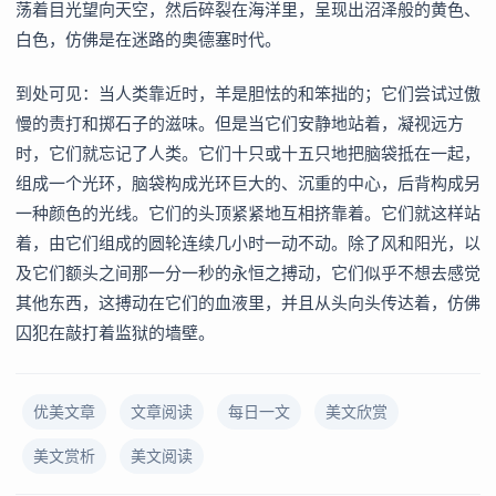
荡着目光望向天空，然后碎裂在海洋里，呈现出沼泽般的黄色、
白色，仿佛是在迷路的奥德塞时代。
到处可见：当人类靠近时，羊是胆怯的和笨拙的；它们尝试过傲
慢的责打和掷石子的滋味。但是当它们安静地站着，凝视远方
时，它们就忘记了人类。它们十只或十五只地把脑袋抵在一起，
组成一个光环，脑袋构成光环巨大的、沉重的中心，后背构成另
一种颜色的光线。它们的头顶紧紧地互相挤靠着。它们就这样站
着，由它们组成的圆轮连续几小时一动不动。除了风和阳光，以
及它们额头之间那一分一秒的永恒之搏动，它们似乎不想去感觉
其他东西，这搏动在它们的血液里，并且从头向头传达着，仿佛
囚犯在敲打着监狱的墙壁。
优美文章
文章阅读
每日一文
美文欣赏
美文赏析
美文阅读