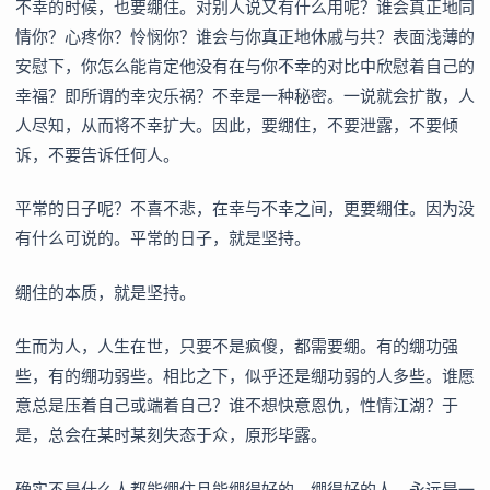
不幸的时候，也要绷住。对别人说又有什么用呢？谁会真正地同
情你？心疼你？怜悯你？谁会与你真正地休戚与共？表面浅薄的
安慰下，你怎么能肯定他没有在与你不幸的对比中欣慰着自己的
幸福？即所谓的幸灾乐祸？不幸是一种秘密。一说就会扩散，人
人尽知，从而将不幸扩大。因此，要绷住，不要泄露，不要倾
诉，不要告诉任何人。
平常的日子呢？不喜不悲，在幸与不幸之间，更要绷住。因为没
有什么可说的。平常的日子，就是坚持。
绷住的本质，就是坚持。
生而为人，人生在世，只要不是疯傻，都需要绷。有的绷功强
些，有的绷功弱些。相比之下，似乎还是绷功弱的人多些。谁愿
意总是压着自己或端着自己？谁不想快意恩仇，性情江湖？于
是，总会在某时某刻失态于众，原形毕露。
确实不是什么人都能绷住且能绷得好的。绷得好的人，永远是一