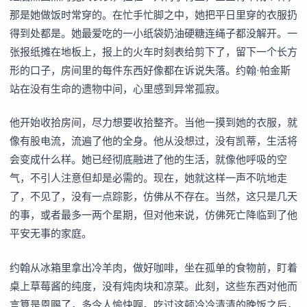
那是她做饭时常穿的。在忙手忙脚之中，她把平日里穿的衣服扔
得到处都是。她最爱吃的一小纸袋奶油硬糖连绳子都没解开。一
张报纸摊在地板上，报上的火车时刻表给剪下了，留下一个长方
形的口子，房间里的每件东西好像都在诉说失落。约翰·帕金斯
站在没有生命的遗物中间，心里感到异常孤寂。
他开始收拾房间，尽力想要收拾整齐。当他一摸到她的衣服，就
像有股电流，流遍了他的全身。他从没想过，没有凯蒂，生活将
会变成什么样。她已经彻底融进了他的生活，就像他呼吸的空
气，不引人注意但却是必需的。现在，她就这样一声不吭地走
了，不见了，没有一点踪影，仿佛从不存在。当然，这只是几天
的事，或者最多一两个星期，但对他来说，仿佛死亡降临到了他
平安无事的家庭。
约翰从冰箱里拿出冷羊肉，做好咖啡，坐在孤单的食物前，盯着
桌上草莓酱的纯度，没有炖肉块和凉菜。此刻，这些东西对他而
言算是恩赐了，多令人愉快啊。吃过这顿冷冷清清的晚饭之后，