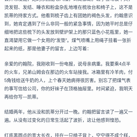
烫发钳、发结、睡衣和粉盒杂乱地堆在梳妆台和椅子上，这不是
凯蒂的持家方式。他看到梳子齿上有团她的褐色头发，约翰意识
到，她肯定遇到了什么非同一般的紧急事情，因为她平时总是仔
细地把这些梳下的头发放到壁炉架上的那只蓝色小花瓶里，她一
直渴望用它做一个女用的“发垫”。煤气喷嘴上用绳子挂着一张折
起来的纸，那是他妻子的留言，上边写着：
亲爱的约翰院，我刚收到一份电报，说母亲病重。我要乘4点半
的火车，兄弟山姆会在那边的火车站接我。冰箱里有冷羊肉，付
5角钱给送牛奶的人，上个春天她病得很厉害。别忘了把煤气表
的事写信给公司，你的好袜子在顶格抽屉里。时间紧迫，我明天
再给你写—凯蒂。
结婚两年，他从没和凯蒂分开过一晚。约翰把留言读了一遍又一
遍。从没有过变化的日常生活起了波折，这让他感到惶恐。
红底黑圆点的宽大长衣，挂在一只椅子背上，空空得不成个样，