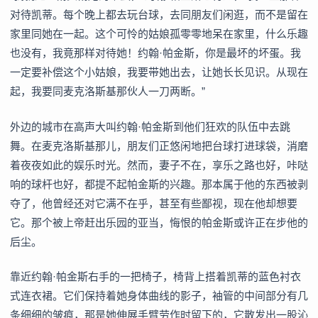
对待凯蒂。每个晚上都去玩台球，去同朋友们闲逛，而不是留在
家里同她在一起。这个可怜的姑娘孤零零地呆在家里，什么乐趣
也没有，我竟那样对待她！约翰·帕金斯，你是最坏的坏蛋。我
一定要补偿这个小姑娘，我要带她出去，让她长长见识。从现在
起，我要同麦克洛斯基那伙人一刀两断。”
外边的城市在高声大叫约翰·帕金斯到他们狂欢的队伍中去跳
舞。在麦克洛斯基那儿，朋友们正悠闲地把台球打进球袋，消磨
着夜夜如此的娱乐时光。然而，妻子不在，享乐之路也好，咔哒
响的球杆也好，都提不起帕金斯的兴趣。那本属于他的东西被剥
夺了，他曾经还对它满不在乎，甚至有些鄙视，现在他却想要
它。那个被上帝赶出乐园的亚当，悔恨的帕金斯或许正在步他的
后尘。
靠近约翰·帕金斯右手的一把椅子，椅背上搭着凯蒂的蓝色衬衣
式连衣裙。它们保持着她身体曲线的影子，袖管的中间部分有几
条细细的皱痕，那是她伸展手臂劳作时留下的，它散发出一股沁