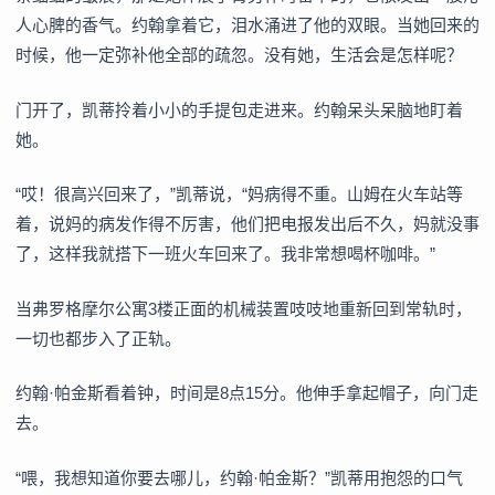
人心脾的香气。约翰拿着它，泪水涌进了他的双眼。当她回来的
时候，他一定弥补他全部的疏忽。没有她，生活会是怎样呢？
门开了，凯蒂拎着小小的手提包走进来。约翰呆头呆脑地盯着
她。
“哎！很高兴回来了，”凯蒂说，“妈病得不重。山姆在火车站等
着，说妈的病发作得不厉害，他们把电报发出后不久，妈就没事
了，这样我就搭下一班火车回来了。我非常想喝杯咖啡。”
当弗罗格摩尔公寓3楼正面的机械装置吱吱地重新回到常轨时，
一切也都步入了正轨。
约翰·帕金斯看着钟，时间是8点15分。他伸手拿起帽子，向门走
去。
“喂，我想知道你要去哪儿，约翰·帕金斯？”凯蒂用抱怨的口气