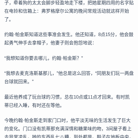
子，牵着狗的太太会脚步轻盈地走下楼，把她星期四用的名字贴
在电铃和信箱上：弗罗格摩尔公寓的晚间常规活动就这样开始
了。
约翰·帕金斯知道这些事准会发生。他还知道，8点15分，他会鼓
起勇气伸手去拿帽子，他妻子则会抱怨地说：
“我想知道你要去哪儿，约翰·帕金斯？”
“我想去麦克洛斯基那儿，”他总是这么回答，“同朋友们玩一两盘
台球就回来。”
最近他养成了玩台球的习惯，总在10点或11点才回来。有时凯
蒂已经入睡，有时还在等他。
今晚约翰·帕金斯走到家门口时，他平淡无味的生活发生了巨大
的变化。门口没有凯蒂那充满深情和糖果味的吻，3间屋子看上
去异常凌乱，她的东西乱七八糟，到处都是。鞋子在地板中央，