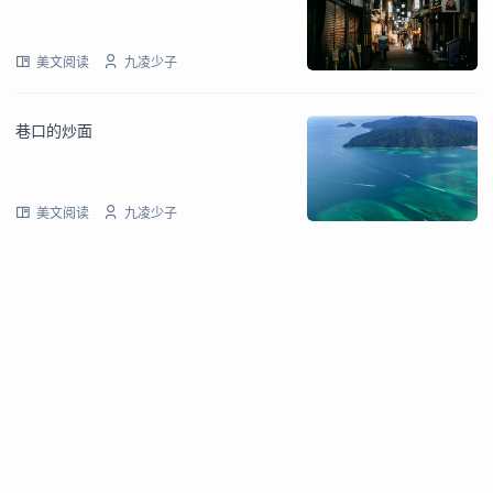
美文阅读
九凌少子
巷口的炒面
美文阅读
九凌少子
关于语幕
隐私政策
留言墙
壁纸接口
文章标签
Copyright ©2019-
2026
语幕
赣ICP备2021007038号