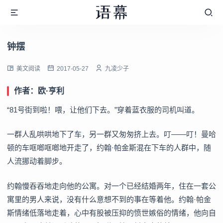
钟摆
美文阅读
2017-05-27
九凌少子
作者：欧·亨利
“81号街到啦！喂，让他们下去。”穿着蓝衣服的司机叫道。
一群人乱哄哄地下了车，另一群又匆匆挤上去。叮——叮！曼哈
顿的车哐啷哐啷地开走了，约翰·帕金斯混在下车的人群中，随
人流挪动着脚步。
约翰慢吞吞地走向他的公寓。对一个已经结婚两年，住在一套公
寓里的男人来说，没有什么意想不到的事在等着他。约翰·帕金
斯情绪低落地走着，心中有股被压抑的愤世嫉俗的情绪，他向自