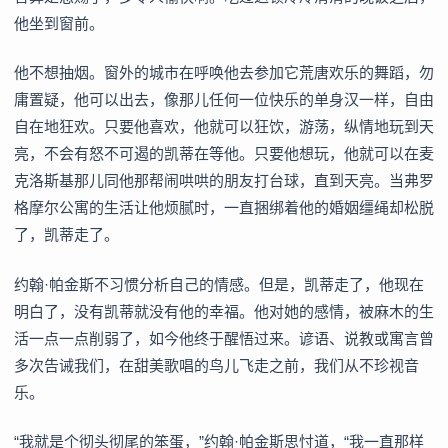
他坐到窗前。
他不想抽烟。窗外的城市在呼唤他去参加它荒唐欢乐的舞蹈，勿
庸置疑，他可以出去，像那儿任何一位快乐的单身汉一样，自由
自在地狂欢。只要他喜欢，他就可以狂饮，游荡，纵情地玩到天
亮，不会有怒不可遏的凯蒂在等他。只要他想玩，他就可以在麦
克洛斯基那儿同他那帮闹哄哄的朋友打台球，直到天亮。当弗罗
格摩尔公寓的生活让他烦腻时，一直捆绑着他的婚姻缰绳却松脱
了，凯蒂走了。
约翰·帕金斯不习惯分析自己的情感。但是，凯蒂走了，他现在
明白了，没有凯蒂就没有他的幸福。他对她的感情，被麻木的生
活一点一点削弱了，如今他终于醒悟过来。谚语、说教或寓言曾
多次告诫我们，在甜美歌唱的鸟儿飞走之前，我们从不珍视音
乐。
“我就是个彻头彻尾的笨蛋，”约翰·帕金斯思忖道，“我一直那样