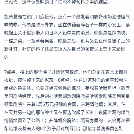
己预言，这单调乏味的日子摆脱不掉预料之中的结局。
凯蒂总是在家门口迎接他，还有一个散发着润肤膏和奶油硬糖气
味的吻。他总是脱掉外衣，坐在像铺着碎石子一样的沙发上，读
晚报上关于俄罗斯人和日本人铅中毒的消息。晚饭总是炖肉块，
一碟凉菜，一瓶草莓果酱。晚饭之后，凯蒂又会让他看被子上的
新补钉，补钉的料子还是卖冰人从自己的领带尖上剪下来给她
的。
7点半，楼上的那个胖子开始体育锻炼，他们总是在家具上摊开
报纸，接住掉下来的泥灰。8点整，住在过道对面的希基和穆尼
组成的杂耍队，总要开始震颤性的练习，妄想着哈默斯坦（德裔
美国剧院经理，先后创办哈莱姆歌剧院尧曼哈顿歌剧院尧列克星
顿歌剧院）带着1周5万元报酬的合同，来聘请他俩；其后，住
在天井另一边的那位绅士又在窗边吹起了长笛；夜间泄漏的煤气
悄悄地飘到了公路上；升降机会脱轨；照管房屋的工友会再次把
柴诺维茨基夫人的5个孩子赶过鸭绿江；那位穿着浅褐黄色鞋