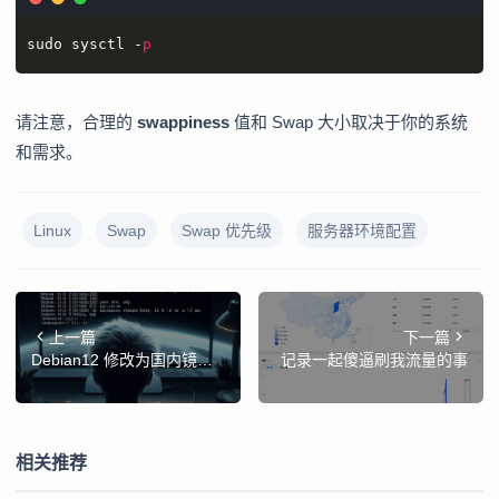
sudo sysctl -
p
请注意，合理的
swappiness
值和 Swap 大小取决于你的系统
和需求。
Linux
Swap
Swap 优先级
服务器环境配置
上一篇
下一篇
Debian12 修改为国内镜像
记录一起傻逼刷我流量的事
源
相关推荐