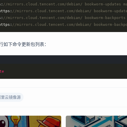
s:
//mirrors.cloud.tencent.com/debian/ bookworm-updates m
https:
//mirrors.cloud.tencent.com/debian/ bookworm-updat
s:
//mirrors.cloud.tencent.com/debian/ bookworm-backports
https:
//mirrors.cloud.tencent.com/debian/ bookworm-backp
行如下命令更新包列表：
te
阿里云镜像源