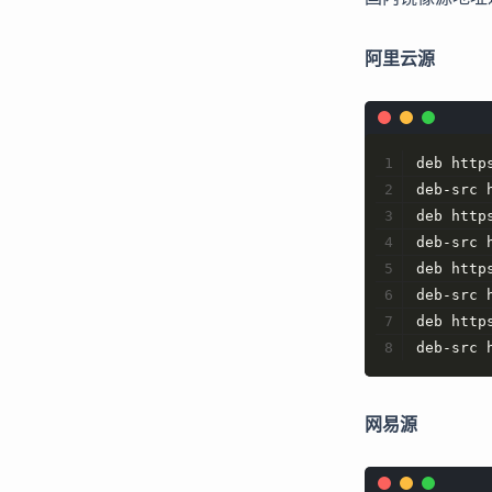
阿里云源
deb http
deb-src 
deb http
deb-src 
deb http
deb-src 
deb http
deb-src 
网易源