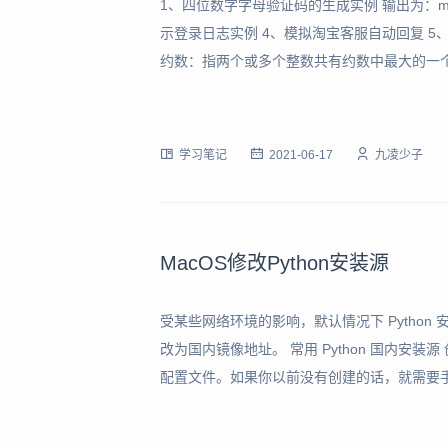
1、四位数字字母验证码的生成实例 输出为：m47
示登录日志实例 4、模拟淘宝客服自动回复 5
约数：指两个或多个整数共有约数中最大的一
的公倍数，其中除0以外最小的一个公倍数就叫
最小公倍数*最大公约数 更
学习笔记
2021-06-17
九凌少子
MacOS修改Python安装源
受某些网络环境的影响，默认情况下 Python 
改为国内镜像地址。 常用 Python 国内安装源 创
配置文件。如果你以前没有创建的话，就需要手动
输入完毕后按电脑 “ i ” 键，进入VIM编辑