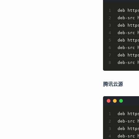
deb http
deb-src 
deb http
deb-src 
deb http
deb-src 
deb http
deb-src 
腾讯云源
deb http
deb-src 
deb http
deb-src 