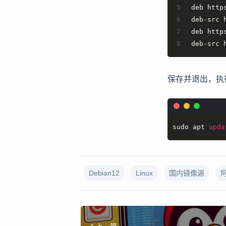
deb http
deb-src 
deb http
deb-src 
保存并退出，执
sudo apt 
upda
Debian12
Linux
国内镜像源