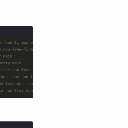
n-free-firmware contrib
e non-free-firmware contrib
y main
urity main
-free non-free-firmware contrib
 non-free non-free-firmware contrib
on-free non-free-firmware contrib
in non-free non-free-firmware contrib