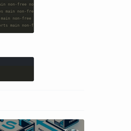
ain non-free non-free-firmware contrib
es main non-free non-free-firmware contrib
 main non-free non-free-firmware contrib
orts main non-free non-free-firmware contrib