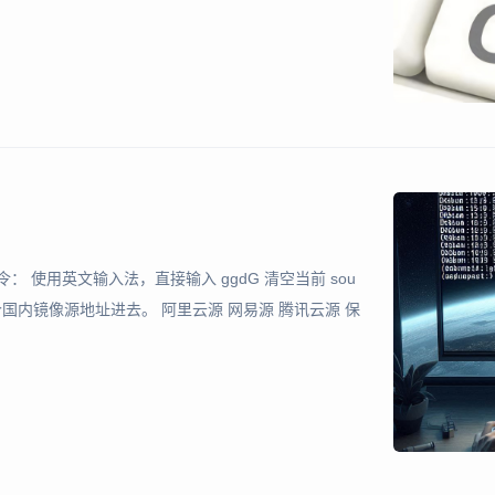
需要我推荐的这个功能的，我采用的alt和title都是文章
执行如下命令： 使用英文输入法，直接输入 ggdG 清空当前 sou
意一个国内镜像源地址进去。 阿里云源 网易源 腾讯云源 保