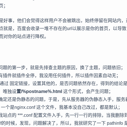
页；
是好事，他们会觉得这样用户不会被跳出，始终停留在网站内，
点就是，百度会收录一堆不存在的url以展示是你的首页，以导
而对你的站点进行降权。
问题的第一步，就是先排查主题的原因，换了主题，问题依旧；
有插件就插件全停，我没用任何插件，所以插件因素自动无；
 通过 固定链接，设置其他的，是否问题依然存在，得到的结论是
，唯独设
置/%postname%.html
这个形式，会产生问题；
确定还是伪静态的问题，于是，先从服务器的伪静态入手，服务器我
一个是nginx.conf 这个文件，我基本没自己改过，都是默认；
站点的 ***.conf 配置文件入手，先一行一行的排除，当我删除到 
o.conf的时候，发现，问题解决了，所以，我就研究了一下 pathinf