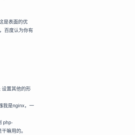
这是表面的优
致，百度认为你有
 设置其他的形
是nginx，一
php-
o 是干嘛用的。