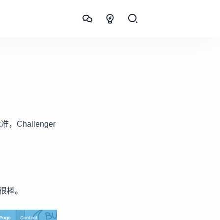
，Challenger
很棒。