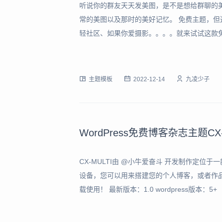
听说你的群友天天发美图，是不是想给群聊的
常的美图以及那时的美好记忆。 免费主题，
轻社区、如果你爱摄影。。。。就来试试这款免
用了类朋友圈的元素风格，会自动识别图片数量
种选择，兼顾SEO体验你可以选传统翻页，如
主题模板
2022-12-14
九凌少子
WordPress免费博客杂志主题CX-
CX-MULTI由 @小牛爱奋斗 开发制作定
设备，您可以用来搭建您的个人博客，或者作
载使用！ 最新版本：1.0 wordpress版本：5
新BUG修复将上传到群文件） 主题下载链接：https://