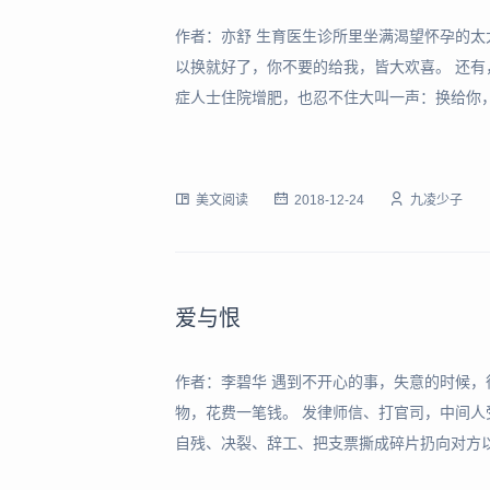
作者：亦舒 生育医生诊所里坐满渴望怀孕的太
以换就好了，你不要的给我，皆大欢喜。 还
症人士住院增肥，也忍不住大叫一声：换给你
恶到绝顶，正往上爬的艺人黯然神伤：换给我
有些情愿写不喜亮相，两者均叫出版社头痛，
美文阅读
2018-12-24
九凌少子
爱与恨
作者：李碧华 遇到不开心的事，失意的时候，很
物，花费一笔钱。 发律师信、打官司，中间人
自残、决裂、辞工、把支票撕成碎片扔向对方以
的快感——最痛快的手势是“我不要!”“谁稀罕