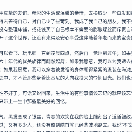
用真挚的友谊、精彩的生活或温馨的亲情，去换取少一些白发和
得去善待自己，对自己少了些苛刻。我成了我自己的朋友。我不
没有整理床铺，或花钱买了自己根本不需要的膨胀螺丝而斥责自
开了这个世界，还没有来得及安心享受这伴随着年老而来的宝贵
可以看书、玩电脑一直到凌晨四点，然后再一觉睡到过午；如果
六十年代的优美旋律而翩然起舞；如果我愿意，我可以为我逝去
；如果我愿意，我可以穿着被发福的身体绷得紧紧的泳装在海滩
之中，才不管那些身着比基尼的人向我投来的怜悯目光。她们也
性不好了。可话又说回来，生活中的有些事情该忘记的就应该忘
只带上一生中那些最美好的回忆。
气，黑发变成了银丝，青春的欢笑在我的脸上雕刻出了道道皱纹
过；又有多少人，还没有熬到皓首就已经悲戚地离去。我说“不”就