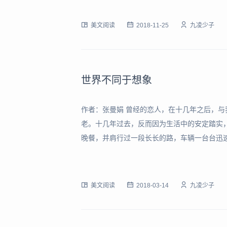
发泄。无所谓，你既然不快乐，何必
美文阅读
2018-11-25
九凌少子
世界不同于想象
作者：张曼娟 曾经的恋人，在十几年之后，
老。十几年过去，反而因为生活中的安定踏实
晚餐，并肩行过一段长长的路，车辆一台台迅
是没有任何值得留恋的。我的大衣飞卷起来，
回忆也就这么起起落落。 “那时候的分手真的
美文阅读
2018-03-14
九凌少子