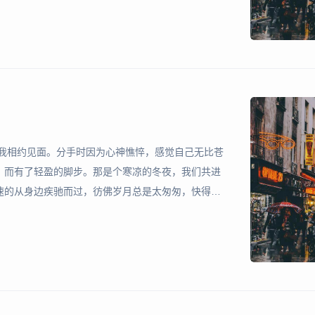
与我相约见面。分手时因为心神憔悴，感觉自己无比苍
，而有了轻盈的脚步。那是个寒凉的冬夜，我们共进
速的从身边疾驰而过，彷佛岁月总是太匆匆，快得像
有时搧动着身旁那人的腿，又乖乖的回到我身上来，
是好平静啊。