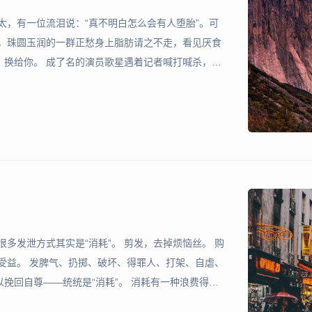
太，有一位流泪说：“真不明白怎么会有人堕胎”。可
有，珠圆玉润的一群正愁身上脂肪请之不走，看见厌食
，换给你。 成了名的演员歌星遇着记者喊打喊杀，厌
就好了，来缠住我吧。 有些写作人爱出锋头不爱写，
不如这
多发泄方式其实是“消耗”。 剪发，去掉烦恼丝。 购
受益。 发脾气、扔掷、破坏、得罪人、打架、自虐、
挽回自尊——统统是“消耗”。 消耗有一种浪费得起
!”的手势。虽然，事后还得结账、收拾残局。重要的是