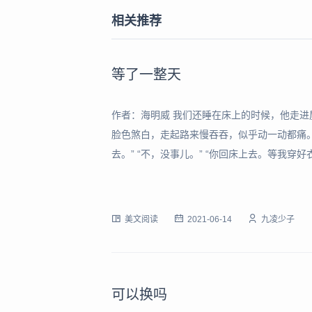
相关推荐
等了一整天
作者：海明威 我们还睡在床上的时候，他走
脸色煞白，走起路来慢吞吞，似乎动一动都痛。 “
去。” “不，没事儿。” “你回床上去。等我穿
坐在火炉边，一看就是个病得不轻，可怜巴巴
烧。 “你上楼去睡觉吧，”我说。“你
美文阅读
2021-06-14
九凌少子
可以换吗