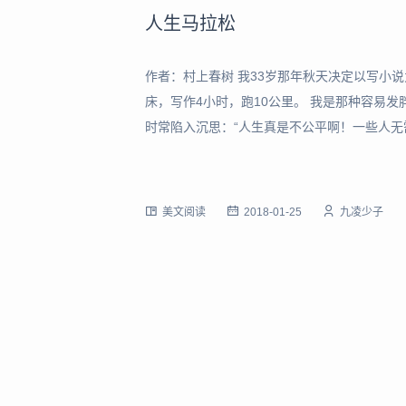
人生马拉松
作者：村上春树 我33岁那年秋天决定以写小
床，写作4小时，跑10公里。 我是那种容易
时常陷入沉思：“人生真是不公平啊！一些人
能换来。” 不过转念一想，那些不费吹灰之力
许老化得更快。什么才是公平，还得从长计议
美文阅读
2018-01-25
九凌少子