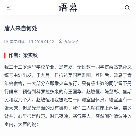
唐人来自何处
美文阅读
2019-01-12
九凌少子
作者：梁实秋
我二十二岁清华学校毕业，是年夏，全班数十同学搭乘杰克孙总
统号由沪出发，于九月一日抵达美国西雅图。登陆后，暂息于青
年会宿舍，一大部分立即乘火车东行，只有极少数的同学留下另
行候车：预备到科罗拉多泉的有王国华、赵敏恒、陈肇彰、盛斯
民和我几个人。赵敏恒和我被派在一间寝室里休息。寝室里有一
张大床，但是光溜溜的没有被褥，我们二人就在床上闷坐，离乡
背井，心里很是酸楚。时已夜晚，寒气袭人。突然间孙清波冲入
室内，大声的说：