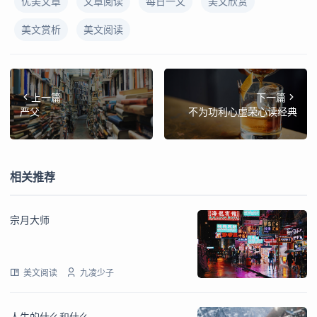
优美文章
文章阅读
每日一文
美文欣赏
美文赏析
美文阅读
上一篇
下一篇
严父
不为功利心虚荣心读经典
相关推荐
宗月大师
美文阅读
九凌少子
人生的什么和什么