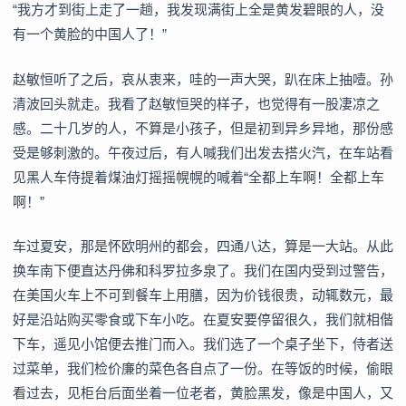
“我方才到街上走了一趟，我发现满街上全是黄发碧眼的人，没
有一个黄脸的中国人了！”
赵敏恒听了之后，哀从衷来，哇的一声大哭，趴在床上抽噎。孙
清波回头就走。我看了赵敏恒哭的样子，也觉得有一股凄凉之
感。二十几岁的人，不算是小孩子，但是初到异乡异地，那份感
受是够刺激的。午夜过后，有人喊我们出发去搭火汽，在车站看
见黑人车侍提着煤油灯摇摇幌幌的喊着“全都上车啊！全都上车
啊！”
车过夏安，那是怀欧明州的都会，四通八达，算是一大站。从此
换车南下便直达丹佛和科罗拉多泉了。我们在国内受到过警告，
在美国火车上不可到餐车上用膳，因为价钱很贵，动辄数元，最
好是沿站购买零食或下车小吃。在夏安要停留很久，我们就相偕
下车，遥见小馆便去推门而入。我们选了一个桌子坐下，侍者送
过菜单，我们检价廉的菜色各自点了一份。在等饭的时候，偷眼
看过去，见柜台后面坐着一位老者，黄脸黑发，像是中国人，又