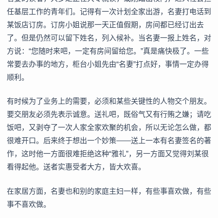
任基层工作的青年们。记得有一次计划全家出游，名妻打电话到
某饭店订房。订房小姐说那一天正值假期，房间都已经订出去
了。但是仍然可以留下姓名，列入候补。当名妻一报上姓名，对
方说：“您随时来吧，一定有房间留给您。”真是痛快极了。一些
常要去办事的地方，柜台小姐先由“名妻”打点好，事情一定办得
顺利。
有时候为了业务上的需要，必须和某些关键性的人物交个朋友。
要交朋友必须先表示诚意。送礼吧，既俗气又有行贿之嫌；请吃
饭吧，又剥夺了一次人家全家欢聚的机会，所以无论怎么做，都
很难开口。后来终于想出一个妙策――送上一本有名妻签名的著
作，这时他一方面很难拒绝这种“雅礼”，另一方面又觉得刘某很
看得起他。送者实惠受者大方，皆大欢喜。
在家居方面，名妻也和别的家庭主妇一样，有些事喜欢做，有些
事不喜欢做。