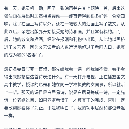
有一天，她灵机一动，画了一张油画并在其上题诗一首，后来这
张油画在展出时居然相当轰动――那首诗得到很多好评。食髓知
味，除了在画上写诗以外，还在一幅较大的油画上写了散文。从
此以后，杂志出版界开始接受她的诗和画，并且常有稿约。而
后，她的散文和插画，经常在报端和刊物中出现。从此她以画挤
进了文艺界。因为文艺读者的人数远远地超过了看画人口，她真
的成为我的“名妻”了。
最初名妻每写完一首诗，都先给我看一遍，问我懂不懂，看不看
得出来她想借这首诗表达什么。有一天打开电视，正在播放国文
高中教学，授课的也是和她在同一学校执教的女同事，所以就听
上一听。那天的课目是白居易诗，说是白居易每成一诗，一定先
请一位老妪过目，如果老妪看懂了，才算真正的完成，否则一定
要改到她看懂了为止。于是我明白了，我的功用居然和那位老妪
一样。