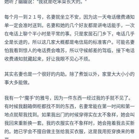
她听了幽幽说：“我就是吃笨菜长大的。”
每个月一到２１号，名妻就坐立不安，因为这一天电话缴费通知
单一定会准时送到。名妻和她的几个好友都是讲电话能手，一次
在电话上聊个半小时是平常的事。只是家居石门乡下，电话几乎
全是长途的，所以这几家大概都是电信局的标准客户。可能名妻
怕我看到惊人的电话费会噜苏，所以守候邮差的驾临，接下电话
收费通知就藏起来，好让我眼不见心不烦。
其实名妻也是一个很好的内助。除了煮饭以外，家里大大小小的
事大多能做。
我有一个“魔手”的雅号，因为一件东西一经过我的手就不见了。
有时候我翻箱倒柜都找不到的东西，名妻常能在第一时间和第一
地点就帮我找到。如果我出门的时候穿得实在太不象样，她会叫
我回来重新换一套。我的衣服实在不象样时，她会拖着我去买新
的。她已学会不擅自做主张给我买衣服，这是我用拒穿换来的尊