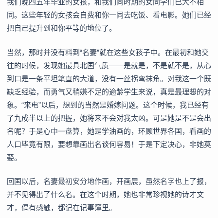
我们晚四五年毕业的女孩，和我们同时期的女同学们已大不相
同。这些年轻的女孩会自费和你一同去吃饭、看电影。她们已经
把自己提升到和你平等的地位了。
当然，那时并没有料到“名妻”就在这些女孩子中。在最初和她交
往的时候，发现她最具北国气质――是就是，不是就不是，从心
到口是一条平坦笔直的大道，没有一丝拐弯抹角。对我这一个既
缺乏经验，而勇气又稍嫌不足的逾龄学生来说，真是最理想的对
象。“来电”以后，想到的当然是婚嫁问题。这个时候，我已经有
了九成半以上的把握，她将来不会对我太凶。可是她是不是会出
名呢？于是心中一盘算，她是学油画的，环顾世界各国，看画的
人口毕竟有限，要想靠画出名谈何容易！于是下定决心，非她莫
娶。
回国以后，名妻最初安分地作画，开画展，虽然名字也上了报，
并不见得出了什么名。在这个时期，她也非常珍视她的诗才文
才，偶有感触，都记在记事簿里。