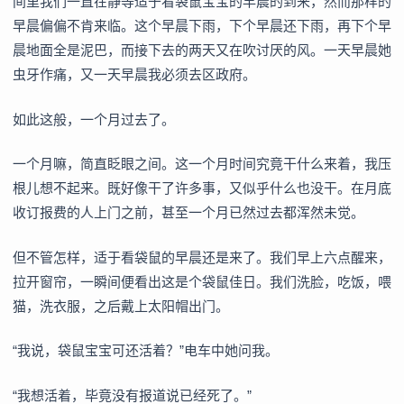
间里我们一直在静等适于看袋鼠宝宝的早晨的到来，然而那样的
早晨偏偏不肯来临。这个早晨下雨，下个早晨还下雨，再下个早
晨地面全是泥巴，而接下去的两天又在吹讨厌的风。一天早晨她
虫牙作痛，又一天早晨我必须去区政府。
如此这般，一个月过去了。
一个月嘛，简直眨眼之间。这一个月时间究竟干什么来着，我压
根儿想不起来。既好像干了许多事，又似乎什么也没干。在月底
收订报费的人上门之前，甚至一个月已然过去都浑然未觉。
但不管怎样，适于看袋鼠的早晨还是来了。我们早上六点醒来，
拉开窗帘，一瞬间便看出这是个袋鼠佳日。我们洗脸，吃饭，喂
猫，洗衣服，之后戴上太阳帽出门。
“我说，袋鼠宝宝可还活着？”电车中她问我。
“我想活着，毕竟没有报道说已经死了。”