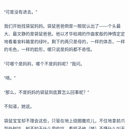
“可是没有进去。”
我们开始找袋鼠妈妈。袋鼠爸爸倒是一眼就认出了——个头最
大、最文静的是袋鼠爸爸。他以才华枯竭的作曲家般的神情定定
地看着食料箱里的绿叶。剩下的两只是母的，一样的体态，一样
的毛色，一样的脸形，哪只说是妈妈都不奇怪。
“可哪个是妈妈，哪个不是妈妈呢？”我问。
“唔。”
“那么，不是妈妈的袋鼠到底算怎么回事呢？”
不知道，她说。
袋鼠宝宝却不理会这些，只管在地上绕圈撒欢儿，不住地拿前爪
到处刨坑，刨不知干什么用的坑。看样子他（她）不懂什么叫无