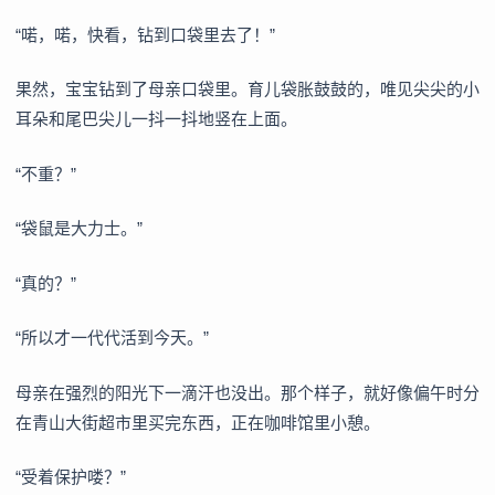
“喏，喏，快看，钻到口袋里去了！”
果然，宝宝钻到了母亲口袋里。育儿袋胀鼓鼓的，唯见尖尖的小
耳朵和尾巴尖儿一抖一抖地竖在上面。
“不重？”
“袋鼠是大力士。”
“真的？”
“所以才一代代活到今天。”
母亲在强烈的阳光下一滴汗也没出。那个样子，就好像偏午时分
在青山大街超市里买完东西，正在咖啡馆里小憩。
“受着保护喽？”