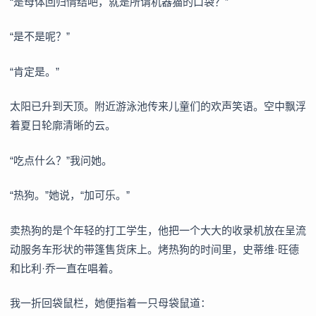
“是母体回归情结吧，就是所谓机器猫的口袋？”
“是不是呢？”
“肯定是。”
太阳已升到天顶。附近游泳池传来儿童们的欢声笑语。空中飘浮
着夏日轮廓清晰的云。
“吃点什么？”我问她。
“热狗。”她说，“加可乐。”
卖热狗的是个年轻的打工学生，他把一个大大的收录机放在呈流
动服务车形状的带篷售货床上。烤热狗的时间里，史蒂维·旺德
和比利·乔一直在唱着。
我一折回袋鼠栏，她便指着一只母袋鼠道：