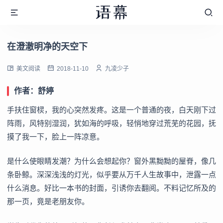
在澄澈明净的天空下
美文阅读
2018-11-10
九凌少子
作者：舒婷
手扶住窗棂，我的心突然发疼。这是一个普通的夜，白天刚下过
阵雨，风特别湿润，犹如海的呼吸，轻悄地穿过荒芜的花园，抚
摸了我一下，脸上一阵凉意。
是什么使眼睛发潮？为什么会想起你？窗外黑黝黝的屋脊，像几
条卧鲸。深深浅浅的灯光，似乎要从万千人生故事中，泄露一点
什么消息。好比一本书的封面，引诱你去翻阅。不料记忆所及的
那一页，竟是老朋友你。