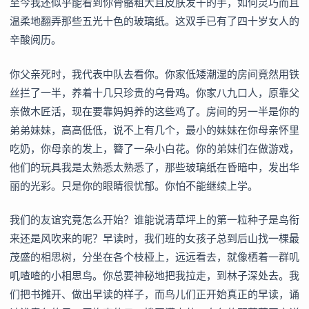
至今我还似乎能看到你骨骼粗大且皮肤发干的手，如何灵巧而且
温柔地翻弄那些五光十色的玻璃纸。这双手已有了四十岁女人的
辛酸阅历。
你父亲死时，我代表中队去看你。你家低矮潮湿的房间竟然用铁
丝拦了一半，养着十几只珍贵的乌骨鸡。你家八九口人，原靠父
亲做木匠活，现在要靠妈妈养的这些鸡了。房间的另一半是你的
弟弟妹妹，高高低低，说不上有几个，最小的妹妹在你母亲怀里
吃奶，你母亲的发上，簪了一朵小白花。你的弟妹们在做游戏，
他们的玩具我是太熟悉太熟悉了，那些玻璃纸在昏暗中，发出华
丽的光彩。只是你的眼睛很忧郁。你怕不能继续上学。
我们的友谊究竟怎么开始？谁能说清草坪上的第一粒种子是鸟衔
来还是风吹来的呢？早读时，我们班的女孩子总到后山找一棵最
茂盛的相思树，分坐在各个枝桠上，远远看去，就像栖着一群叽
叽喳喳的小相思鸟。你总要神秘地把我拉走，到林子深处去。我
们把书摊开、做出早读的样子，而鸟儿们正开始真正的早读，诵