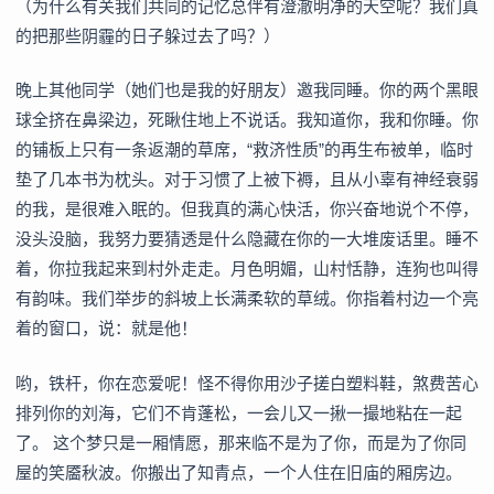
（为什么有关我们共同的记忆总伴有澄澈明净的天空呢？我们真
的把那些阴霾的日子躲过去了吗？）
晚上其他同学（她们也是我的好朋友）邀我同睡。你的两个黑眼
球全挤在鼻梁边，死瞅住地上不说话。我知道你，我和你睡。你
的铺板上只有一条返潮的草席，“救济性质”的再生布被单，临时
垫了几本书为枕头。对于习惯了上被下褥，且从小辜有神经衰弱
的我，是很难入眠的。但我真的满心快活，你兴奋地说个不停，
没头没脑，我努力要猜透是什么隐藏在你的一大堆废话里。睡不
着，你拉我起来到村外走走。月色明媚，山村恬静，连狗也叫得
有韵味。我们举步的斜坡上长满柔软的草绒。你指着村边一个亮
着的窗口，说：就是他！
哟，铁杆，你在恋爱呢！怪不得你用沙子搓白塑料鞋，煞费苦心
排列你的刘海，它们不肯蓬松，一会儿又一揪一撮地粘在一起
了。 这个梦只是一厢情愿，那来临不是为了你，而是为了你同
屋的笑靥秋波。你搬出了知青点，一个人住在旧庙的厢房边。