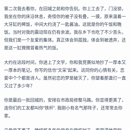
第二次我去看你，在回城之前和你告别。你上工去了，门没锁，
我坐在你的床沿休息，奇怪你的被子没有叠，一摸，原来温着一
大牙缸的稀饭，中间大约浇了一匙酱油。这就是你的午饭和晚
饭。当时对我的震动现在仍有余波。我在乡下也吃了不少苦头，
但我们是一个友爱的集体。真正体会到孤独，体会到被遗弃，还
是这一缸微微冒着热气的饭。
大约在这段时间，你迷上了文学，你和我竞赛似地抄了一厚本又
一厚本的笔记。你写的信也“文采”起来。这同你的心情有关，恋
爱中个个都是诗人。虽然初恋的梦是破灭了，你望着那盏灯一直
又过了多少年？
你是最后一批回城的，安排在市政局修整马路。你显得更黑了，
连你们的工友都叫你“铁杆”. 我刚小有名气那阵子，还常常去你
家。