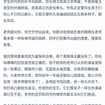
学生时代你的外号叫蚂蚱。你长得尤其高又非常瘦，不是林黛玉
类型的纤细娇弱，而是真正的皮包骨头。你有必定要叫女孩子们
伤心不已的凸额头，又粗又硬的头发编成结结实实两条辫子，撅
在耳后。
老师提问你，你茫茫然站起来。你那对视得很厉害的眼睛在老师
看来是一种有辱师道的挑衅，同学们则看作凶狠的搜索，搜索告
发者。
我同情地看着你因为羞惭和自尊，两个黑眼珠全藏没有了。你咕
咕噜噜的回答虽然是正确的，但不耐烦的老师已从你的课桌里掏
出一批罪证：精致的小鹿，花篮和水袖宫娥，全是用包糖纸编
的。大家哄然大笑，笑你初中一年级还做幼儿园游戏。我以为你
会哭（我早想替你哭了），会甩起书包回家。但一经允许坐下，
你仍将凸额抵住桌沿，检视你的宝贝。它们像虫子一样在你课桌
里衍生不息，老师的惩罚和同学的嘲笑你都无法叫它们绝迹。