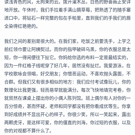
读浅青色的风，无拘束的云。拨开灌木丛，白色的野蔷薇正安详
地开放。午休时，我们手拉着手满山摘草莓，把熟透了的随手塞
进口中，将钻石一样完整的包在手帕里，直到我们的手我们的唇
全染得红艳艳的。
我们之间的差别是很大的。在我们家，吃饭之前要洗手，上学之
前红领巾要让阿姨熨过。而你的指甲破碎乌黑，你的衣服总是太
短，你一得闲便往下扯它。你妈给你选的布料一定是最结实的，
因为一件红格子线呢穿了好几年，居然没有扯烂。我爱游泳，在
学校歌咏会领唱，好交朋友；你憎恶运动，不喜欢抛头露面，不
合群。但我们又有很多相似的地方：我们应付考试像玩儿，你的
数理化比我更强，轻而易举就能满分。每次飞快地填完考卷，你
就贸然在课桌上摆出你的小偶人陈列馆。班上偶尔有人对你的一
百分惊奇，甚而怀疑，老师和同学都没有把你看成优等生。你拿
到好成绩并不显出开心的样子。你很少笑，所以一笑起来，露出
两颗虎牙，是这样可爱，你的僵直的刘海，你过短的衣服，以及
你的对视都不算什么了。