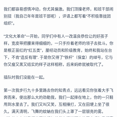
我们都容易感情冲动，你尤其偏激。我们顶撞老师，和班干部闹
别扭（我自己年年是班干部呢），评语上都写着“不积极靠拢团
组织”。
“文化大革命”一开始，同学们中有人一改温良恭俭让的好孩子
样，宽皮带把腰束得细细的，一只手拎着老师的领子去批斗。你
是根正苗红的“红五类”，屡经动员和阶级教育，始终和我站在台
下，不肯“造反有理”. 于是你又得了“铁杆”（保皇）的绰号，它与
你又瘦又黑又结实的样子这样相称，后来蚂蚱就被取代了。
插队时我们没能在一起。
第一次我步行九十多里路去你的知青点，远远看见你张着大手飞
奔而来，使出那么大的劲勒我，我们一起摔在地上，你的一只鞋
甩到水里去了。我们又叫又笑，互相捶打，又在田埂上坐了很
久。满天清明，飞舞的蚊蚋在我们头上罩了一层银亮的雾。