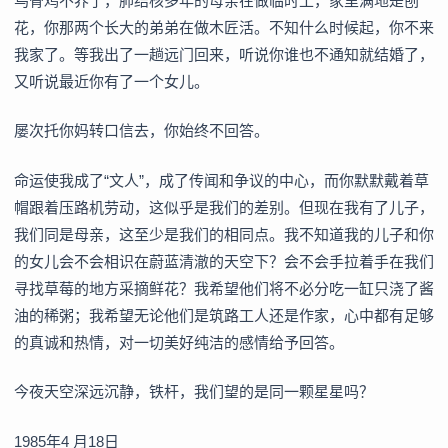
乌骨鸡不养了，肺结核多年的母亲在做临时工，家里满地是刨
花，你那两个长大的弟弟在做木匠活。不知什么时候起，你不来
我家了。等我出了一趟远门回来，听说你谁也不通知就结婚了，
又听说最近你有了一个女儿。
屡次托你妈转口信去，你始终不回答。
命运使我成了“文人”，成了传闻和争议的中心，而你默默戴着草
帽跟着压路机劳动，这似乎是我们的差别。但现在我有了儿子，
我们同是母亲，这至少是我们的相同点。我不知道我的儿子和你
的女儿会不会相识在蔚蓝清澈的天空下？会不会手拉着手在我们
寻找草莓的地方采摘鲜花？我希望他们将不必分吃一缸只浇了酱
油的稀粥；我希望无论他们是筑路工人还是作家，心中都有足够
的真诚和热情，对一切美好纯洁的感情给予回答。
今夜天空深远沉静，铁杆，我们望的是同一颗星星吗？
1985年4 月18日