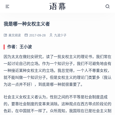
我是哪一种女权主义者
美文阅读
2017-09-28
九凌少子
作者：王小波
因为太太在做妇女研究，读了一批女权主义的理论书，我们常在
一起讨论自己的立场。作为一个知识分子，我们不可避免地会有
一种接近某种女权主义的立场。我总觉得，一个人不尊重女权，
就不能叫做一个知识分子。但是女权主义的理论门类繁多（我认
为这一点并不好），到底是哪一种就很重要了。
社会主义女权主义者认为，性别之间的不平等是社会制度造成
的，要靠社会制度的变革来消除。这种观点在西方带点阶段论的
色彩，在中国就不一样了。众所周知，我国现在已是社会主义制