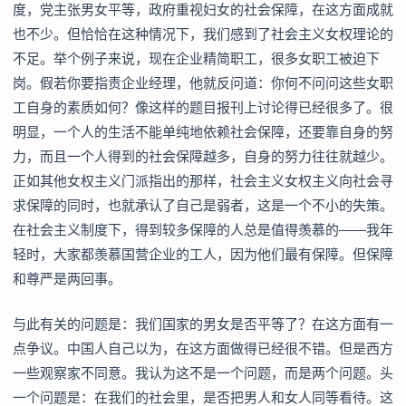
度，党主张男女平等，政府重视妇女的社会保障，在这方面成就
也不少。但恰恰在这种情况下，我们感到了社会主义女权理论的
不足。举个例子来说，现在企业精简职工，很多女职工被迫下
岗。假若你要指责企业经理，他就反问道：你何不问问这些女职
工自身的素质如何？像这样的题目报刊上讨论得已经很多了。很
明显，一个人的生活不能单纯地依赖社会保障，还要靠自身的努
力，而且一个人得到的社会保障越多，自身的努力往往就越少。
正如其他女权主义门派指出的那样，社会主义女权主义向社会寻
求保障的同时，也就承认了自己是弱者，这是一个不小的失策。
在社会主义制度下，得到较多保障的人总是值得羡慕的——我年
轻时，大家都羡慕国营企业的工人，因为他们最有保障。但保障
和尊严是两回事。
与此有关的问题是：我们国家的男女是否平等了？在这方面有一
点争议。中国人自己以为，在这方面做得已经很不错。但是西方
一些观察家不同意。我认为这不是一个问题，而是两个问题。头
一个问题是：在我们的社会里，是否把男人和女人同等看待。这