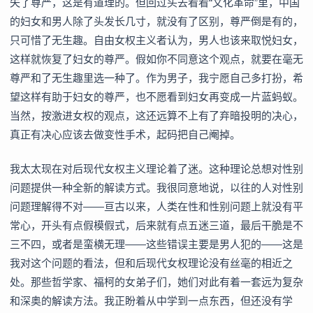
失了尊严，这是有道理的。但回过头去看看“文化革命”里，中国
的妇女和男人除了头发长几寸，就没有了区别，尊严倒是有的，
只可惜了无生趣。自由女权主义者认为，男人也该来取悦妇女，
这样就恢复了妇女的尊严。假如你不同意这个观点，就要在毫无
尊严和了无生趣里选一种了。作为男子，我宁愿自己多打扮，希
望这样有助于妇女的尊严，也不愿看到妇女再变成一片蓝蚂蚁。
当然，按激进女权的观点，这还远算不上有了弃暗投明的决心，
真正有决心应该去做变性手术，起码把自己阉掉。
我太太现在对后现代女权主义理论着了迷。这种理论总想对性别
问题提供一种全新的解读方式。我很同意地说，以往的人对性别
问题理解得不对——亘古以来，人类在性和性别问题上就没有平
常心，开头有点假模假式，后来就有点五迷三道，最后干脆是不
三不四，或者是蛮横无理——这些错误主要是男人犯的——这是
我对这个问题的看法，但和后现代女权理论没有丝毫的相近之
处。那些哲学家、福柯的女弟子们，她们对此有着一套远为复杂
和深奥的解读方法。我正盼着从中学到一点东西，但还没有学