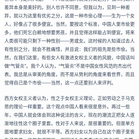
差异本身是美好的。别人也许不同意，但我以为，见到一种差
异，就以为这里有优劣之分，这是一种市侩心理——生为一个女
人，好像占了很多便宜。当然，要按这个标准，中国人里市侩更
多，他们死乞白赖地想要男孩，并且觉得这样能占到便宜。将来
人类很可能只剩下一种性别——男或女。这时候的人知道过去人
有性别之分，就会不胜痛惜，并且说：我们的祖先是些市侩。当
然，在我们这里，有些女人有激进女权主义者的风貌，中国话叫
做“气管炎”。我个人认为，“气管炎”不是中国女性风范的杰出代
表。我总是从审美的角度，而不是从势利的角度来看世界，而且
觉得自己是个市侩——当然，这一点还要别人来评判。
西方女权主义者认为，性之于女权主义理论，正如劳动之于马克
思的理论一样重要。这个观点中国人看来很是意外。再过一些
年，中国人就会体会到这种说法的含义，现在的潮流正把女人逐
渐地往性这个圈子里套。性对于人来说，是很重要的。但是单方
面地要求妇女，就很不平等。西方妇女以为自己在这个圈子里丧