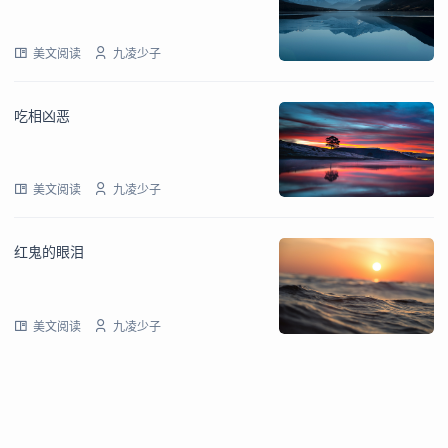
美文阅读
九凌少子
吃相凶恶
美文阅读
九凌少子
红鬼的眼泪
美文阅读
九凌少子