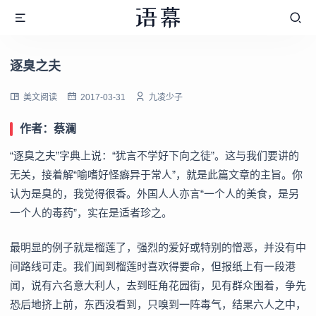
逐臭之夫
美文阅读
2017-03-31
九凌少子
作者：蔡澜
“逐臭之夫”字典上说：“犹言不学好下向之徒”。这与我们要讲的
无关，接着解“喻嗜好怪癖异于常人”，就是此篇文章的主旨。你
认为是臭的，我觉得很香。外国人人亦言“一个人的美食，是另
一个人的毒药”，实在是适者珍之。
最明显的例子就是榴莲了，强烈的爱好或特别的憎恶，并没有中
间路线可走。我们闻到榴莲时喜欢得要命，但报纸上有一段港
闻，说有六名意大利人，去到旺角花园街，见有群众围着，争先
恐后地挤上前，东西没看到，只嗅到一阵毒气，结果六人之中，