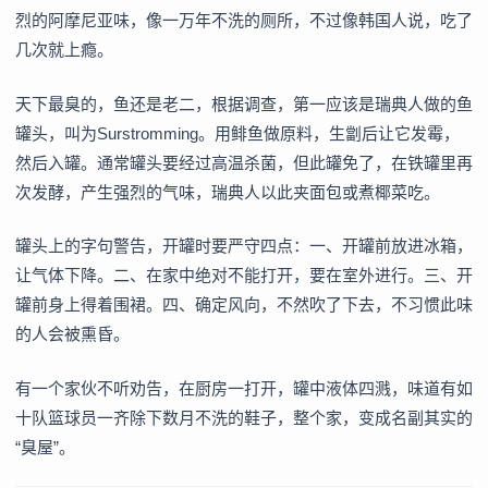
烈的阿摩尼亚味，像一万年不洗的厕所，不过像韩国人说，吃了
几次就上瘾。
天下最臭的，鱼还是老二，根据调查，第一应该是瑞典人做的鱼
罐头，叫为Surstromming。用鲱鱼做原料，生劏后让它发霉，
然后入罐。通常罐头要经过高温杀菌，但此罐免了，在铁罐里再
次发酵，产生强烈的气味，瑞典人以此夹面包或煮椰菜吃。
罐头上的字句警告，开罐时要严守四点：一、开罐前放进冰箱，
让气体下降。二、在家中绝对不能打开，要在室外进行。三、开
罐前身上得着围裙。四、确定风向，不然吹了下去，不习惯此味
的人会被熏昏。
有一个家伙不听劝告，在厨房一打开，罐中液体四溅，味道有如
十队篮球员一齐除下数月不洗的鞋子，整个家，变成名副其实的
“臭屋”。