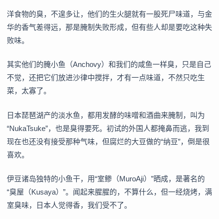
洋食物的臭，不遑多让，他们的生火腿就有一股死尸味道，与金
华的香气差得远，那是腌制失败形成，但有些人却是要吃这种失
败味。
其实他们的腌小鱼（Anchovy）和我们的咸鱼一样臭，只是自己
不觉，还把它们放进沙律中搅拌，才有一点味道，不然只吃生
菜，太寡了。
日本琵琶湖产的淡水鱼，都用发酵的味噌和酒曲来腌制，叫为
“NukaTsuke”，也是臭得要死。初试的外国人都掩鼻而逃，我到
现在也还没有接受那种气味，但腐烂的大豆做的“纳豆”，倒是很
喜欢。
伊豆诸岛独特的小鱼干，用“室鲹（MuroAji）”晒成，是著名的
“臭屋（Kusaya）”。闻起来腥腥的，不算什么，但一经烧烤，满
室臭味，日本人觉得香，我们受不了。