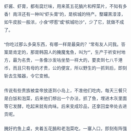
虾酱、虾膏，都有腐烂味，用来蒸五花腩片和榨菜片，不知有多
香！南洋还有一种叫“虾头膏”的，是槟城的特产。整罐黑漆漆，
如牛皮胶一般浓，小食“啰惹”或“槟城叻沙”，少了它，就做不成
了。
“你吃过那么多臭东西，有哪一样是最臭的？”常有友人问我。答
案是肯定的，那是韩国人的腌魔鬼鱼，叫为“”，生产于祈安村地
方，最为名贵，一条像沙发咕坐垫一样大的，要卖到七八千港
币，而且只有母的才贵，公的便宜，所以野生的一抓到后，即刻
斩去生殖器，令它变乸。
传说有些贵族被皇帝放逐到小岛上，不准他们吃肉，每天三餐只
是白饭和泡菜，后来他们想出一个办法，抓了鱼，埋进木灰里面
等它发酵，吃起来就有肉味。后来变成珍品，还拿回皇帝处去进
贡呢。
腌好的鱼上桌，夹着五花腩和老泡菜吃，一塞入口，即刻有阵强