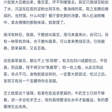
汁就是大豆磨出来，像豆浆，坏不到哪里去。其实只是绿豆粉加
了水，沉淀在缸底的淀粉出现灰色，像海绵的浆，取之发酵后做
成的，当然馊。什么叫馊？餐厅里吃剩的汤羹，倒入石油铁桶
中，拿去喂猪的那股味道，就是馊了。
南洋有种豆，很臭，干脆就叫臭豆，用马来盏来炒，尚可口。另
有一种草有异味，也干脆叫臭草，可以拿来煮绿豆汤，引经据
典，原来臭草，又名芸香。
这些臭草臭豆，都比不上“折耳根”，有次在四川成都吃过，不但
臭，而且腥，怪不得又叫“鱼腥草”，但一吃上瘾，从此见到此
菜，非点不可。食物就是这样的，一定要大胆尝试，吃过之后，
发现又有另一个宝藏待你去发掘。
芝士就是这个道理，愈爱吃愈追求更臭的，牛奶芝士已经不够
看，进一步去吃羊芝士，有的臭得要浸在水中才能搬运，有的要
霉得生出虫来。