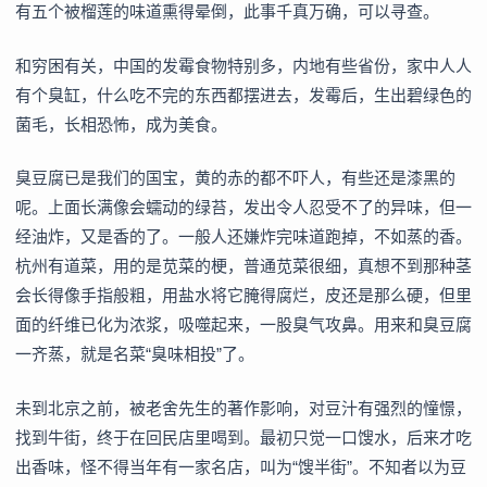
有五个被榴莲的味道熏得晕倒，此事千真万确，可以寻查。
和穷困有关，中国的发霉食物特别多，内地有些省份，家中人人
有个臭缸，什么吃不完的东西都摆进去，发霉后，生出碧绿色的
菌毛，长相恐怖，成为美食。
臭豆腐已是我们的国宝，黄的赤的都不吓人，有些还是漆黑的
呢。上面长满像会蠕动的绿苔，发出令人忍受不了的异味，但一
经油炸，又是香的了。一般人还嫌炸完味道跑掉，不如蒸的香。
杭州有道菜，用的是苋菜的梗，普通苋菜很细，真想不到那种茎
会长得像手指般粗，用盐水将它腌得腐烂，皮还是那么硬，但里
面的纤维已化为浓浆，吸噬起来，一股臭气攻鼻。用来和臭豆腐
一齐蒸，就是名菜“臭味相投”了。
未到北京之前，被老舍先生的著作影响，对豆汁有强烈的憧憬，
找到牛街，终于在回民店里喝到。最初只觉一口馊水，后来才吃
出香味，怪不得当年有一家名店，叫为“馊半街”。不知者以为豆