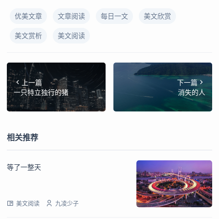
优美文章
文章阅读
每日一文
美文欣赏
美文赏析
美文阅读
上一篇
下一篇
一只特立独行的猪
消失的人
相关推荐
等了一整天
美文阅读
九凌少子