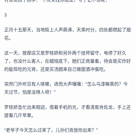
3
正月十五那天，当地街上人声鼎沸，天黑时分，四处都燃起了烟
花。
这一天，按摩店又是罗桂娇和另外两个技师留守，电停了好久
了，也没什么客人，在蜡烛底下，她们正商量着，待会是买炸好
的能现吃的元宵，还是买汤圆来自己做甜酒冲蛋吃。
突然门外听见有人咳嗽，进而大声嚷嚷：“怎么乌漆嘛黑的？今
天过节，怕是没得人吧！”
罗桂娇急忙出来相迎，借着手机的光，才看清是肖佐龙，手上还
提着几斤苹果。
“老爷子今天怎么过来了，儿孙们肯放你出来？”