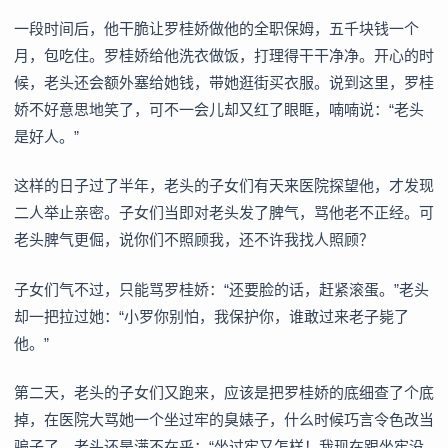
一段时间后，他干脆让罗桂娇做他的全职保姆，五千块钱一个
月，包吃住。罗桂娇给他洗衣做饭，打理得干干净净。开心的时
候，老头还会额外塞给她钱，带她逛街买衣服。说到这里，罗桂
娇不好意思地笑了，可不一会儿却又红了眼眶，喃喃说：“老头
是好人。”
这样的日子过了半年，老头的子女们有天来医院探望他，才发现
二人举止亲密。子女们当即对老头发了脾气，骂他老不正经。可
老头脾气更倔，说你们不照顾我，还不许我找人照顾？
子女们气不过，只能骂罗桂娇：“还要脸的话，赶紧滚蛋。”老头
却一把拉过她：“小罗你别怕，我保护你，谁敢过来老子毙了
他。”
第二天，老头的子女们又跑来，应该是把罗桂娇的底细查了个底
掉，在医院大骂她一个坐过牢的臭婊子，什么时候巧言令色改当
骗子了。老头还是满不在乎：“坐过牢又怎样！我现在跟坐牢没