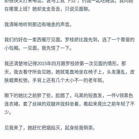
娇很快又打来电话，说马上就“下点”，约我一起吃晚饭。我问她
在哪里上班？她却支支吾吾，只说见面聊。
我清晰地听到那边有喘息的声音。
我们约好在一家西餐厅见面。罗桂娇比我先到，选了一个靠窗的
小包厢。一见面，我先惊了一下。
我还清楚地记得2015年四月跟罗桂娇第一次见面的情形。那
天，我去看守所会见她，她就笔直地坐在椅子上，头发蓬乱，皮
肤蜡黄松弛，手背上还有几个大小不一的老年斑。
眼下的她比之前胖了些，脸圆了，乌黑的短直发，一件V领黑色
连衣裙，套了丝袜的双腿并拢斜坐着，看起来竟比之前年轻了不
少。
见我来了，她赶忙把烟掐灭，起身给我倒茶。