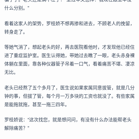
什么分别。”
看着这家人的架势，罗桂娇不想再掺和进去，不顾老人的挽留，
转身走了。
等她气消了，想起老头的好，再去医院看他时，才发现他已经住
进了重症监护室。医生认得她，带她过去瞧了一眼，老头赤身裸
体躺在里面，靠各种仪器管子吊着一口气，看着痛苦不堪、凄凉
无比。
老头已经熬了五个多月了，医生说如果家属同意拔管，就是几分
钟的事，但拔了管，每个月一万多块的工资也就没了。有些家属
是能拖就拖，甚至一拖三四年。
罗桂娇说：“这次找您，就是想问问，有没有什么办法能帮老头
解除痛苦？”