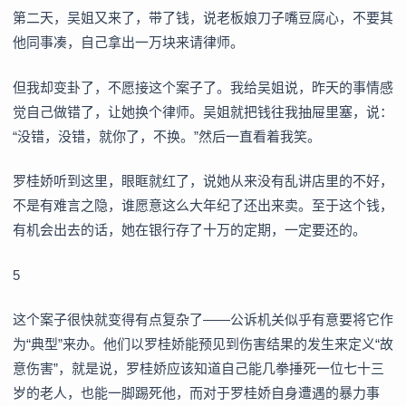
第二天，吴姐又来了，带了钱，说老板娘刀子嘴豆腐心，不要其
他同事凑，自己拿出一万块来请律师。
但我却变卦了，不愿接这个案子了。我给吴姐说，昨天的事情感
觉自己做错了，让她换个律师。吴姐就把钱往我抽屉里塞，说：
“没错，没错，就你了，不换。”然后一直看着我笑。
罗桂娇听到这里，眼眶就红了，说她从来没有乱讲店里的不好，
不是有难言之隐，谁愿意这么大年纪了还出来卖。至于这个钱，
有机会出去的话，她在银行存了十万的定期，一定要还的。
5
这个案子很快就变得有点复杂了——公诉机关似乎有意要将它作
为“典型”来办。他们以罗桂娇能预见到伤害结果的发生来定义“故
意伤害”，就是说，罗桂娇应该知道自己能几拳捶死一位七十三
岁的老人，也能一脚踢死他，而对于罗桂娇自身遭遇的暴力事