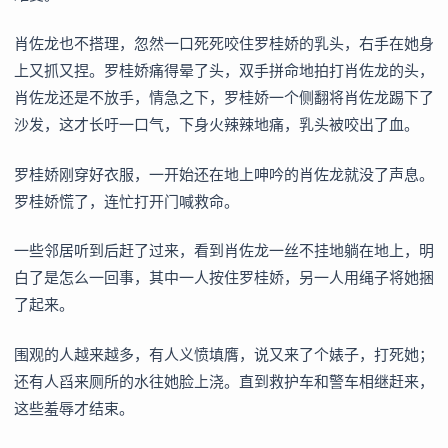
肖佐龙也不搭理，忽然一口死死咬住罗桂娇的乳头，右手在她身
上又抓又捏。罗桂娇痛得晕了头，双手拼命地拍打肖佐龙的头，
肖佐龙还是不放手，情急之下，罗桂娇一个侧翻将肖佐龙踢下了
沙发，这才长吁一口气，下身火辣辣地痛，乳头被咬出了血。
罗桂娇刚穿好衣服，一开始还在地上呻吟的肖佐龙就没了声息。
罗桂娇慌了，连忙打开门喊救命。
一些邻居听到后赶了过来，看到肖佐龙一丝不挂地躺在地上，明
白了是怎么一回事，其中一人按住罗桂娇，另一人用绳子将她捆
了起来。
围观的人越来越多，有人义愤填膺，说又来了个婊子，打死她；
还有人舀来厕所的水往她脸上浇。直到救护车和警车相继赶来，
这些羞辱才结束。