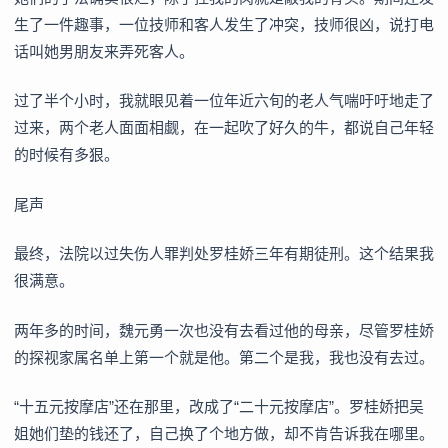
生了一件趣事，一位技师和客人发生了冲突，技师很凶，说打电
话叫她男朋友来弄死客人。
过了半个小时，我就眼见着一位年近六旬的老人气喘吁吁地走了
过来，两个老人面面相觑，在一起吹了好久的牛，都说自己年轻
的时候有多狠。
尾声
最终，法院以过失伤人罪判处罗桂娇三年有期徒刑。这个结果我
很满意。
两年多的时间，魏元勇一次也没有去看过他的母亲，尽管罗桂娇
的探视家属名单上第一个就是他。第二个是我，我也没有去过。
“十五元按摩店”还在那里，改成了“二十元按摩店”。罗桂娇把吴
姐她们垫的钱还了，自己换了个地方做，却不肯告诉我在哪里。