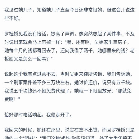
我见过她儿子，知道她儿子直至今日还非常恨她，但这会儿说这
些不好。
罗桂娇见我没有接话，提高了声调，像突然想起了某件事、不及
时说出来就会马上忘掉一样：“哦，还有啊，吴姐家里盖房子，
她每个月的钱都寄回去了，还向我借了两千，她哪里来的钱？老
板娘又是怎么一回事？”
说起这个我有点过意不去，当时吴姐来律所咨询，我们告诉她，
一个刑事案件差不多三万块左右。她讨价还价，说只有五千块。
我说五千块钱还不如免费代理了，她就一下眼里放光：“那就免
费啊！”
恰好那时电话响起，我便走开了。
我回来的时候，她还在那里，说实在拿不出钱，而且罗桂娇只是
她的一个“姐妹”：“我们这种‘姐妹’你应该知道，处了大半年搞不