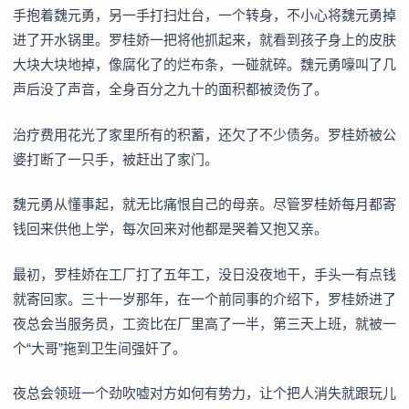
手抱着魏元勇，另一手打扫灶台，一个转身，不小心将魏元勇掉
进了开水锅里。罗桂娇一把将他抓起来，就看到孩子身上的皮肤
大块大块地掉，像腐化了的烂布条，一碰就碎。魏元勇嚎叫了几
声后没了声音，全身百分之九十的面积都被烫伤了。
治疗费用花光了家里所有的积蓄，还欠了不少债务。罗桂娇被公
婆打断了一只手，被赶出了家门。
魏元勇从懂事起，就无比痛恨自己的母亲。尽管罗桂娇每月都寄
钱回来供他上学，每次回来对他都是哭着又抱又亲。
最初，罗桂娇在工厂打了五年工，没日没夜地干，手头一有点钱
就寄回家。三十一岁那年，在一个前同事的介绍下，罗桂娇进了
夜总会当服务员，工资比在厂里高了一半，第三天上班，就被一
个“大哥”拖到卫生间强奸了。
夜总会领班一个劲吹嘘对方如何有势力，让个把人消失就跟玩儿