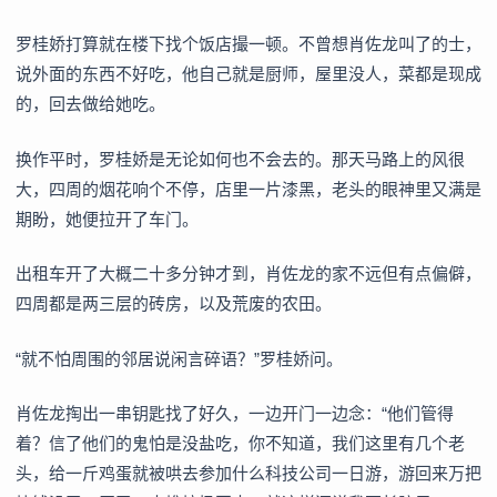
罗桂娇打算就在楼下找个饭店撮一顿。不曾想肖佐龙叫了的士，
说外面的东西不好吃，他自己就是厨师，屋里没人，菜都是现成
的，回去做给她吃。
换作平时，罗桂娇是无论如何也不会去的。那天马路上的风很
大，四周的烟花响个不停，店里一片漆黑，老头的眼神里又满是
期盼，她便拉开了车门。
出租车开了大概二十多分钟才到，肖佐龙的家不远但有点偏僻，
四周都是两三层的砖房，以及荒废的农田。
“就不怕周围的邻居说闲言碎语？”罗桂娇问。
肖佐龙掏出一串钥匙找了好久，一边开门一边念：“他们管得
着？信了他们的鬼怕是没盐吃，你不知道，我们这里有几个老
头，给一斤鸡蛋就被哄去参加什么科技公司一日游，游回来万把