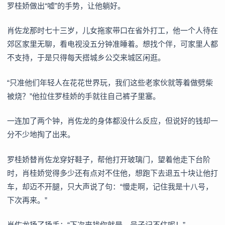
罗桂娇做出“嘘”的手势，让他躺好。
肖佐龙那时七十三岁，儿女拖家带口在省外打工，他一个人待在
郊区家里无聊，看电视没五分钟准睡着。想找个伴，可家里人都
不支持，于是只得每天搭城乡公交来城区闲逛。
“只准他们年轻人在花花世界玩，我们这些老家伙就等着做劈柴
被烧？”他拉住罗桂娇的手就往自己裤子里塞。
一连加了两个钟，肖佐龙的身体都没什么反应，但说好的钱却一
分不少地掏了出来。
罗桂娇替肖佐龙穿好鞋子，帮他打开玻璃门，望着他走下台阶
时，肖桂娇觉得多少还有点对不住他，想跑下去退五十块让他打
车，却迈不开腿，只大声说了句：“慢走啊，记住我是十八号，
下次再来。”
肖佐龙扬了扬手：“下次来找你就是，号子记不住呢！”