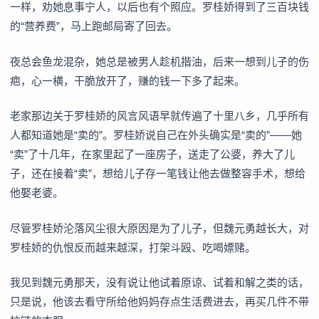
一样，劝她息事宁人，以后也有个照应。罗桂娇得到了三百块钱
的“营养费”，马上跑邮局寄了回去。
夜总会鱼龙混杂，她总是被男人趁机揩油，后来一想到儿子的伤
疤，心一横，干脆放开了，赚的钱一下多了起来。
老家那边关于罗桂娇的风言风语早就传遍了十里八乡，几乎所有
人都知道她是“卖的”。罗桂娇说自己在外头确实是“卖的”——她
“卖”了十几年，在家里起了一座房子，送走了公婆，养大了儿
子，还在接着“卖”，想给儿子存一笔钱让他去做整容手术，想给
他娶老婆。
尽管罗桂娇沦落风尘很大原因是为了儿子，但魏元勇越长大，对
罗桂娇的仇恨反而越来越深，打架斗殴、吃喝嫖赌。
我见到魏元勇那天，没有说让他试着原谅、试着和解之类的话，
只是说，他该去看守所给他妈妈存点生活费进去，再买几件不带