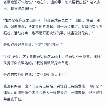
老板娘没好气地说：“她在外头出的事，怎么要我出钱？这么多
人，我管得过来吗？”
“如果是在你这里出的事，你现在就在里面了，组织、容留、引
诱、强迫卖淫，法定量刑五年起。退一万步来讲，就算你有关系
照着，活动打点，也不是万把块钱的事，就当破财免灾。”
老板娘没好气地说：“你在威胁我吗？”
“绝对没有，这个事情确实有这么棘手，也确实不干我事，我只
是觉得你会帮她的。”我说着就起身准备走。
旁边的技师们也说：“要不我们凑点吧！”
我没有停留，出了门又有点后悔。只怪自己头脑发热，明明是个
律师，却搞得像个黑社会老大一样来谈判，一阵害臊，恨不得往
井盖底下钻。