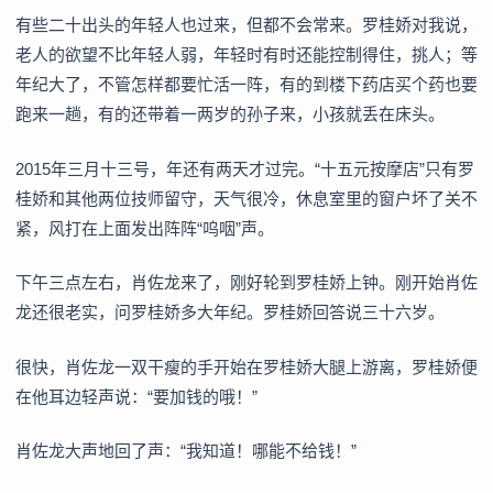
有些二十出头的年轻人也过来，但都不会常来。罗桂娇对我说，
老人的欲望不比年轻人弱，年轻时有时还能控制得住，挑人；等
年纪大了，不管怎样都要忙活一阵，有的到楼下药店买个药也要
跑来一趟，有的还带着一两岁的孙子来，小孩就丢在床头。
2015年三月十三号，年还有两天才过完。“十五元按摩店”只有罗
桂娇和其他两位技师留守，天气很冷，休息室里的窗户坏了关不
紧，风打在上面发出阵阵“呜咽”声。
下午三点左右，肖佐龙来了，刚好轮到罗桂娇上钟。刚开始肖佐
龙还很老实，问罗桂娇多大年纪。罗桂娇回答说三十六岁。
很快，肖佐龙一双干瘦的手开始在罗桂娇大腿上游离，罗桂娇便
在他耳边轻声说：“要加钱的哦！”
肖佐龙大声地回了声：“我知道！哪能不给钱！”