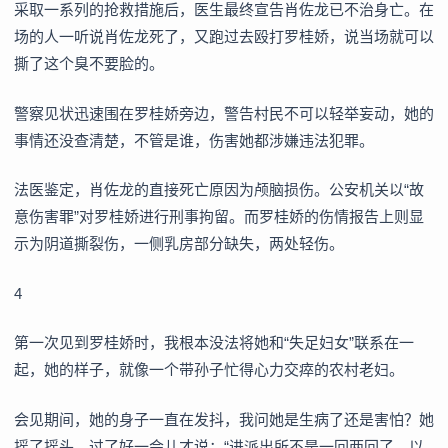
采取一系列的抢救措施后，医生最终宣告肖佐龙已不治身亡。在
场的人一听说肖佐龙死了，又跑过去殴打罗桂娇，说当场就可以
撕了这个臭不要脸的。
警察见状迅速围在罗桂娇旁边，警告村民不可以轻举妄动，她的
事情还没查清楚，不管是谁，伤害她都涉嫌违法犯罪。
法医鉴定，肖佐龙的直接死亡原因为颅脑损伤。公安机关以“故
意伤害罪”对罗桂娇进行刑事拘留。而罗桂娇的伤情报告上则显
示为阴道撕裂伤，一侧乳房部分缺失，两处轻伤。
4
第一次见到罗桂娇时，我根本没法将她和“失足妇女”联系在一
起，她的样子，就像一个带孙子忙得心力交瘁的农村老妇。
会见期间，她的身子一直在发抖，我问她是生病了还是害怕？她
摇了摇头，过了好一会儿才说：“进派出所不是一回两回了，以