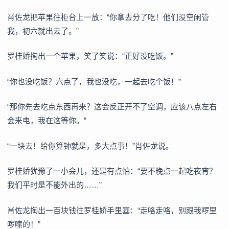
肖佐龙把苹果往柜台上一放：“你拿去分了吃！他们没空闲管
我，初六就出去了。”
罗桂娇掏出一个苹果，笑了笑说：“正好没吃饭。”
“你也没吃饭？六点了，我也没吃，一起去吃个饭！”
“那你先去吃点东西再来？这会反正开不了空调，应该八点左右
会来电，我在这等你。”
“一块去！给你算钟就是，多大点事！”肖佐龙说。
罗桂娇犹豫了一小会儿，还是有点怕：“要不晚点一起吃夜宵？
我们平时是不能外出的……”
肖佐龙掏出一百块钱往罗桂娇手里塞：“走咯走咯，别跟我啰里
啰嗦的！”