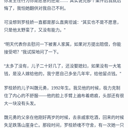
你发生性行为你是愿意的还是……”其实说完那个案件后我就后
悔了，我怕她翻供对我自己不利。
可没想到罗桂娇一直都是那么直爽坦诚：“其实也不是不愿意，
只是他太野蛮了，又没有能力。”
“明天代表你去慰问一下被害人家属，如果对方提出赔偿，你能
接受吧？”我试探地问了一下。
“太多了没有，儿子二十好几了，还没娶媳妇，如果没有一大笔
钱，是没人嫁给他的，我宁愿自己多坐几年牢，给他留点钱。”
罗桂娇的儿子叫魏元勇，1992年生。我见他的时候，极力克制
住了内心的不舒服——他的脸上手臂上遍布着疤痕，头部还有很
大一块没有头发。
魏元勇的父亲在他刚好两岁的时候，去亲戚家吃酒，回来的时候
失足跌落山崖身亡。那段时间，罗桂娇魂不守舍，有一次她一只