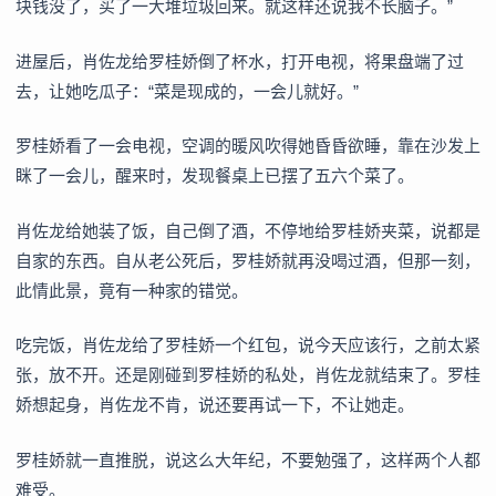
块钱没了，买了一大堆垃圾回来。就这样还说我不长脑子。”
进屋后，肖佐龙给罗桂娇倒了杯水，打开电视，将果盘端了过
去，让她吃瓜子：“菜是现成的，一会儿就好。”
罗桂娇看了一会电视，空调的暖风吹得她昏昏欲睡，靠在沙发上
眯了一会儿，醒来时，发现餐桌上已摆了五六个菜了。
肖佐龙给她装了饭，自己倒了酒，不停地给罗桂娇夹菜，说都是
自家的东西。自从老公死后，罗桂娇就再没喝过酒，但那一刻，
此情此景，竟有一种家的错觉。
吃完饭，肖佐龙给了罗桂娇一个红包，说今天应该行，之前太紧
张，放不开。还是刚碰到罗桂娇的私处，肖佐龙就结束了。罗桂
娇想起身，肖佐龙不肯，说还要再试一下，不让她走。
罗桂娇就一直推脱，说这么大年纪，不要勉强了，这样两个人都
难受。