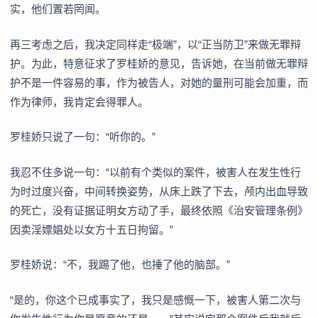
实，他们置若罔闻。
再三考虑之后，我决定同样走“极端”，以“正当防卫”来做无罪辩
护。为此，特意征求了罗桂娇的意见，告诉她，在当前做无罪辩
护不是一件容易的事，作为被告人，对她的量刑可能会加重，而
作为律师，我肯定会得罪人。
罗桂娇只说了一句：“听你的。”
我忍不住多说一句：“以前有个类似的案件，被害人在发生性行
为时过度兴奋，中间转换姿势，从床上跌了下去，颅内出血导致
的死亡，没有证据证明女方动了手，最终依照《治安管理条例》
因卖淫嫖娼处以女方十五日拘留。”
罗桂娇说：“不，我踢了他，也捶了他的脑部。”
“是的，你这个已成事实了，我只是感慨一下，被害人第二次与