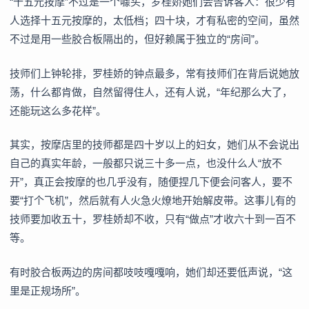
“十五元按摩”不过是一个噱头，罗桂娇她们会告诉客人：很少有
人选择十五元按摩的，太低档；四十块，才有私密的空间，虽然
不过是用一些胶合板隔出的，但好赖属于独立的“房间”。
技师们上钟轮排，罗桂娇的钟点最多，常有技师们在背后说她放
荡，什么都肯做，自然留得住人，还有人说，“年纪那么大了，
还能玩这么多花样”。
其实，按摩店里的技师都是四十岁以上的妇女，她们从不会说出
自己的真实年龄，一般都只说三十多一点，也没什么人“放不
开”，真正会按摩的也几乎没有，随便捏几下便会问客人，要不
要“打个飞机”，然后就有人火急火燎地开始解皮带。这事儿有的
技师要加收五十，罗桂娇却不收，只有“做点”才收六十到一百不
等。
有时胶合板两边的房间都吱吱嘎嘎响，她们却还要低声说，“这
里是正规场所”。