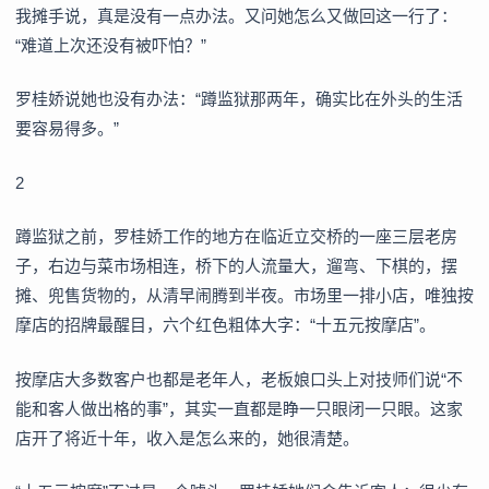
我摊手说，真是没有一点办法。又问她怎么又做回这一行了：
“难道上次还没有被吓怕？”
罗桂娇说她也没有办法：“蹲监狱那两年，确实比在外头的生活
要容易得多。”
2
蹲监狱之前，罗桂娇工作的地方在临近立交桥的一座三层老房
子，右边与菜市场相连，桥下的人流量大，遛弯、下棋的，摆
摊、兜售货物的，从清早闹腾到半夜。市场里一排小店，唯独按
摩店的招牌最醒目，六个红色粗体大字：“十五元按摩店”。
按摩店大多数客户也都是老年人，老板娘口头上对技师们说“不
能和客人做出格的事”，其实一直都是睁一只眼闭一只眼。这家
店开了将近十年，收入是怎么来的，她很清楚。