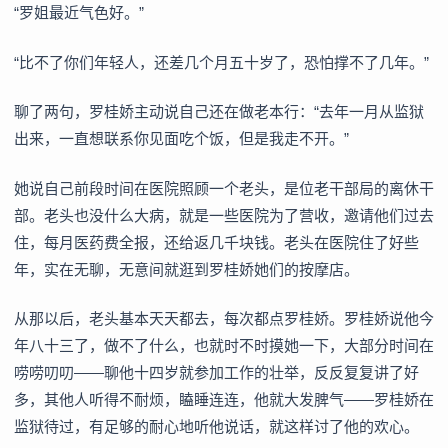
“罗姐最近气色好。”
“比不了你们年轻人，还差几个月五十岁了，恐怕撑不了几年。”
聊了两句，罗桂娇主动说自己还在做老本行：“去年一月从监狱
出来，一直想联系你见面吃个饭，但是我走不开。”
她说自己前段时间在医院照顾一个老头，是位老干部局的离休干
部。老头也没什么大病，就是一些医院为了营收，邀请他们过去
住，每月医药费全报，还给返几千块钱。老头在医院住了好些
年，实在无聊，无意间就逛到罗桂娇她们的按摩店。
从那以后，老头基本天天都去，每次都点罗桂娇。罗桂娇说他今
年八十三了，做不了什么，也就时不时摸她一下，大部分时间在
唠唠叨叨——聊他十四岁就参加工作的壮举，反反复复讲了好
多，其他人听得不耐烦，瞌睡连连，他就大发脾气——罗桂娇在
监狱待过，有足够的耐心地听他说话，就这样讨了他的欢心。