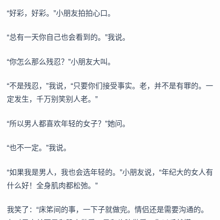
“好彩，好彩。”小朋友拍拍心口。
“总有一天你自己也会看到的。”我说。
“你怎么那么残忍？”小朋友大叫。
“不是残忍，”我说，“只要你们接受事实。老，并不是有罪的。一
定发生，千万别笑别人老。”
“所以男人都喜欢年轻的女子？”她问。
“也不一定。”我说。
“如果我是男人，我也会选年轻的。”小朋友说，“年纪大的女人有
什么好！全身肌肉都松弛。”
我笑了：“床笫间的事，一下子就做完。情侣还是需要沟通的。