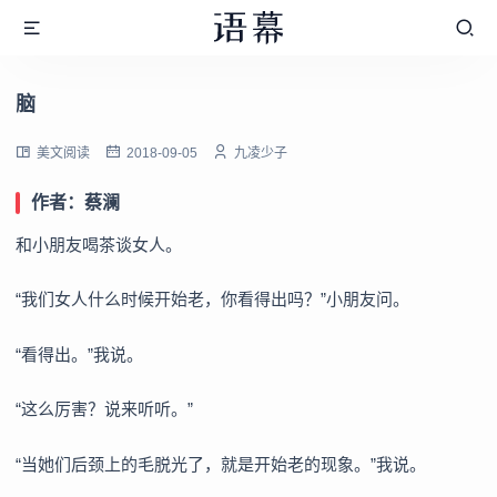
脑
美文阅读
2018-09-05
九凌少子
作者：蔡澜
和小朋友喝茶谈女人。
“我们女人什么时候开始老，你看得出吗？”小朋友问。
“看得出。”我说。
“这么厉害？说来听听。”
“当她们后颈上的毛脱光了，就是开始老的现象。”我说。