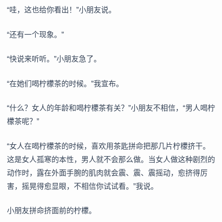
“哇，这也给你看出！”小朋友说。
“还有一个现象。”
“快说来听听。”小朋友急了。
“在她们喝柠檬茶的时候。”我宣布。
“什么？女人的年龄和喝柠檬茶有关？”小朋友不相信，“男人喝柠
檬茶呢？”
“女人在喝柠檬茶的时候，喜欢用茶匙拼命把那几片柠檬挤干。
这是女人孤寒的本性，男人就不会那么做。当女人做这种剧烈的
动作时，露在外面手腕的肌肉就会震、震、震摇动，愈挤得厉
害，摇晃得愈显眼，不相信你试试看。”我说。
小朋友拼命挤面前的柠檬。