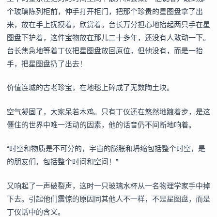
个玻璃陈列柜前，伸手打开柜门，把那个珍贵的星图盘拿了出
来，放在手上抚摸着，欣赏着。台长万分担心地抬起两只手在星
图盘下护着，这件宝物放在那儿二十多年，还没有人敢动一下。
台长焦急地等着丁仪把星图盘放回原位，但他没有，而是一抬
手，把星图盘扔了出去！
价值连城的古老珍宝，在地毯上碎成了无数陶土块。
空气凝固了，大家呆若木鸡。只有丁仪还在悠然地踱着步，是这
僵住的世界中唯一活动的因素，他的话音仍不间断地响着。
“时空和物质是不可分的，宇宙的膨胀和坍缩包括整个时空，是
的朋友们，包括整个时间和空间！”
又响起了一声破裂声，这时一只玻璃水杯从一名物理学家手中掉
下去。引起他们震惊的原因同其他人不一样，不是星图盘，而是
丁仪话中的含义。