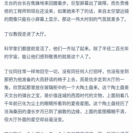
文台的台长在焦躁地来回踱着步。巨型屏幕出了故障，而负责维
修的工程师到现在还没来，如果她来不了的话，来自太空望远镜
的图像只能在小屏幕上显示，那这一伟大时刻的气氛就差多了。
丁仪教授走进了大厅。
科学家们都提前变活了，他们一齐站了起来。除了半径二百光年
的宇宙，能让他们感到敬畏的就是这个人了。
丁仪同往常一样地目空一切，没有同任何人打招呼，也没有坐到
那把为他准备的大而舒适的椅子上去，而是信步走到大厅的一
角，欣赏起那里放在玻璃柜中的一个大陶土盘来。这个陶土盘是
天文台的镇台之宝，是价值连城的西周时代的文物，上面刻着几
千年前已化为尘土的眼睛所看到的夏夜星图。这个陶土盘经历了
沧海桑田的漫长岁月已到了崩散的边缘，上面的星图模糊不清，
但大厅外面的星空却丝毫没变。