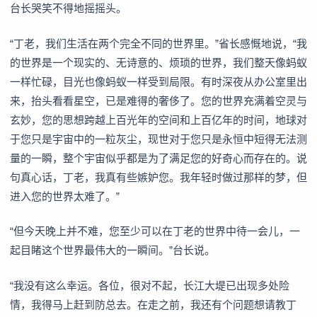
台长哭笑不得地摇摇头。
“丁老，我们生活在两个完全不同的世界里。”省长感慨地说，“我
的世界是一个现实的、无诗意的、烦琐的世界，我们整天像蚂蚁
一样忙碌，目光也像蚂蚁一样受到局限。有时深夜从办公室里出
来，抬头看看星空，已是难得的奢侈了。您的世界充满着空灵与
玄妙，您的思想跨越上百光年的空间和上百亿年的时间，地球对
于您只是宇宙中的一粒灰尘，现世对于您只是永恒中短得无法测
量的一瞬，整个宇宙似乎都是为了满足您的好奇心而存在的。说
句真心话，丁老，我真有些嫉妒您。我年轻时做过那样的梦，但
进入您的世界太难了。”
“但今天晚上并不难，您至少可以在丁老的世界中待一会儿，一
起目睹这个世界最伟大的一瞬间。”台长说。
“我没有这么幸运。各位，很对不起，长江大堤已出现多处险
情，我得马上赶到防总去。在走之前，我还有个问题想请教丁