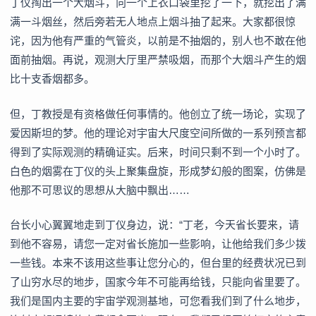
丁仪掏出一个大烟斗，向一个上衣口袋里挖了一下，就挖出了满
满一斗烟丝，然后旁若无人地点上烟斗抽了起来。大家都很惊
诧，因为他有严重的气管炎，以前是不抽烟的，别人也不敢在他
面前抽烟。再说，观测大厅里严禁吸烟，而那个大烟斗产生的烟
比十支香烟都多。
但，丁教授是有资格做任何事情的。他创立了统一场论，实现了
爱因斯坦的梦。他的理论对宇宙大尺度空间所做的一系列预言都
得到了实际观测的精确证实。后来，时间只剩不到一个小时了。
白色的烟雾在丁仪的头上聚集盘旋，形成梦幻般的图案，仿佛是
他那不可思议的思想从大脑中飘出……
台长小心翼翼地走到丁仪身边，说：“丁老，今天省长要来，请
到他不容易，请您一定对省长施加一些影响，让他给我们多少拨
一些钱。本来不该用这些事让您分心的，但台里的经费状况已到
了山穷水尽的地步，国家今年不可能再给钱，只能向省里要了。
我们是国内主要的宇宙学观测基地，可您看我们到了什么地步，