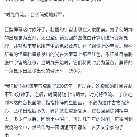
“时光倒流。”台长简短地解释。
巨型屏幕这时修好了，壮丽的宇宙出现在大家面前。为了使坍缩
的出现更为直观，太空望远镜发回的图像由计算机进行变频处
理，并对频率变化所产生的色彩效应进行了视觉上的夸张。现在
所有的恒星和星系发出的光在大屏幕上都呈红色，象征着目前膨
胀中宇宙的红移。当坍缩开始时，它们将同时变为蓝色。屏幕的
一角显示出蓝移出现的倒计时：150秒。
“我们的时间随宇宙膨胀了200亿年，但现在，这膨胀的时间只剩
不到3分钟了，之后，时间将随宇宙坍缩，时光将倒流。”丁仪走
到木然的台长面前，指指摔碎的星图盘，“不必为这件古物而痛
心，蓝移出现后不久，碎片就会重新复原，它会回到陈列柜中
去，多少年以后，回到土中深埋，再过几千年的时间，它将回到
燃烧的窑中，然后作为一团潮泥回到那位上古天文学家的手
中……”