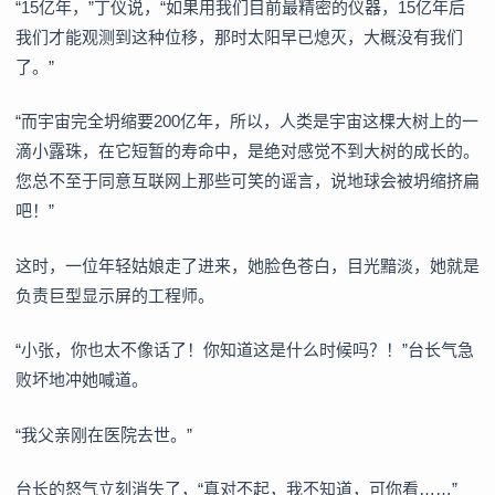
“15亿年，”丁仪说，“如果用我们目前最精密的仪器，15亿年后
我们才能观测到这种位移，那时太阳早已熄灭，大概没有我们
了。”
“而宇宙完全坍缩要200亿年，所以，人类是宇宙这棵大树上的一
滴小露珠，在它短暂的寿命中，是绝对感觉不到大树的成长的。
您总不至于同意互联网上那些可笑的谣言，说地球会被坍缩挤扁
吧！”
这时，一位年轻姑娘走了进来，她脸色苍白，目光黯淡，她就是
负责巨型显示屏的工程师。
“小张，你也太不像话了！你知道这是什么时候吗？！”台长气急
败坏地冲她喊道。
“我父亲刚在医院去世。”
台长的怒气立刻消失了，“真对不起，我不知道，可你看……”