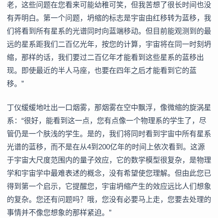
老，这些问题在您看来可能幼稚可笑，但我苦想了很长时间也没
有弄明白。第一个问题，坍缩的标志是宇宙由红移转为蓝移，我
们将看到所有星系的光谱同时向蓝端移动。但目前能观测到的最
远的星系距我们二百亿光年，按您的计算，宇宙将在同一时刻坍
缩，那样的话，我们要过二百亿年才能看到这些星系的蓝移出
现。即使最近的半人马座，也要在四年之后才能看到它的蓝
移。”
丁仪缓缓地吐出一口烟雾，那烟雾在空中飘浮，像微缩的旋涡星
系：“很好，能看到这一点，您有点像一个物理系的学生了，尽
管仍是一个肤浅的学生。是的，我们将同时看到宇宙中所有星系
光谱的蓝移，而不是在从4到200亿年的时间上依次看到。这源
于宇宙大尺度范围内的量子效应，它的数学模型很复杂，是物理
学和宇宙学中最难表述的概念，没有希望使您理解。但由此您已
得到第一个启示，它提醒您，宇宙坍缩产生的效应远比人们想象
的复杂。您还有问题吗？哦，您没有必要马上走，您要去处理的
事情并不像您想象的那样紧迫。”