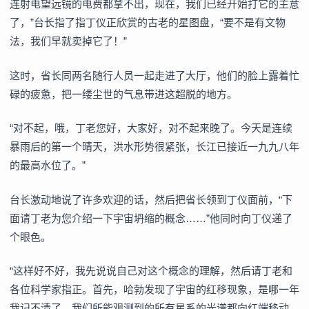
连射电望远镜的电费都拿不出，现在，我们已经开始打它的主意
了，”台长指了指丁仪正欣赏的古老的星图盘，“要不是有文物
法，我们早就卖掉它了！”
这时，省长同两名随行人员一起走进了大厅，他们的脸上露着忙
碌的疲惫，把一缕尘世的气息带进这超脱的地方。
“对不起，哦，丁老您好，大家好，对不起来晚了。今天是连续
暴雨后的第一个晴天，洪水形势很紧张，长江已接近一九九八年
的最高水位了。”
台长激动地说了许多欢迎的话，然后把省长领到丁仪面前，“下
面请丁老为您介绍一下宇宙坍缩的概念……”他同时向丁仪递了
个眼色。
“这样好不好，我先说说自己对这个概念的理解，然后请丁老和
各位科学家指正。首先，哈勃发现了宇宙的红移现象，是哪一年
我记不清了。我们所能观测到的所有星系的光谱都向红端移动，