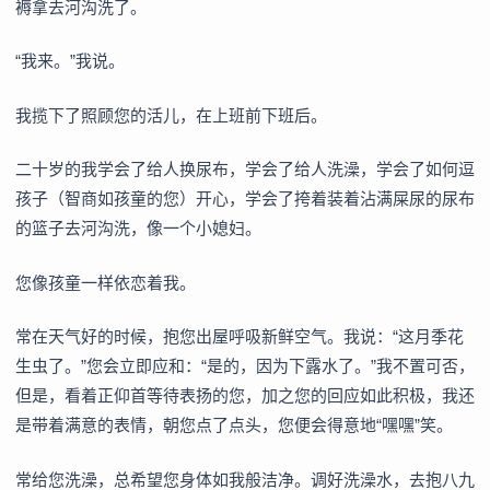
褥拿去河沟洗了。
“我来。”我说。
我揽下了照顾您的活儿，在上班前下班后。
二十岁的我学会了给人换尿布，学会了给人洗澡，学会了如何逗
孩子（智商如孩童的您）开心，学会了挎着装着沾满屎尿的尿布
的篮子去河沟洗，像一个小媳妇。
您像孩童一样依恋着我。
常在天气好的时候，抱您出屋呼吸新鲜空气。我说：“这月季花
生虫了。”您会立即应和：“是的，因为下露水了。”我不置可否，
但是，看着正仰首等待表扬的您，加之您的回应如此积极，我还
是带着满意的表情，朝您点了点头，您便会得意地“嘿嘿”笑。
常给您洗澡，总希望您身体如我般洁净。调好洗澡水，去抱八九