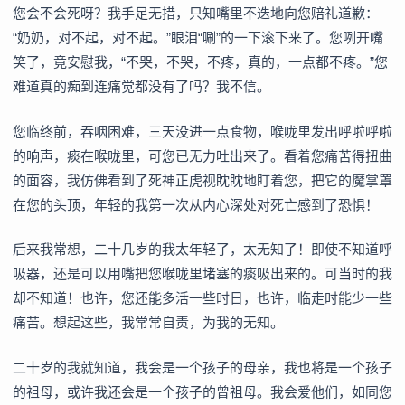
您会不会死呀？我手足无措，只知嘴里不迭地向您赔礼道歉：
“奶奶，对不起，对不起。”眼泪“唰”的一下滚下来了。您咧开嘴
笑了，竟安慰我，“不哭，不哭，不疼，真的，一点都不疼。”您
难道真的痴到连痛觉都没有了吗？我不信。
您临终前，吞咽困难，三天没进一点食物，喉咙里发出呼啦呼啦
的响声，痰在喉咙里，可您已无力吐出来了。看着您痛苦得扭曲
的面容，我仿佛看到了死神正虎视眈眈地盯着您，把它的魔掌罩
在您的头顶，年轻的我第一次从内心深处对死亡感到了恐惧！
后来我常想，二十几岁的我太年轻了，太无知了！即使不知道呼
吸器，还是可以用嘴把您喉咙里堵塞的痰吸出来的。可当时的我
却不知道！也许，您还能多活一些时日，也许，临走时能少一些
痛苦。想起这些，我常常自责，为我的无知。
二十岁的我就知道，我会是一个孩子的母亲，我也将是一个孩子
的祖母，或许我还会是一个孩子的曾祖母。我会爱他们，如同您