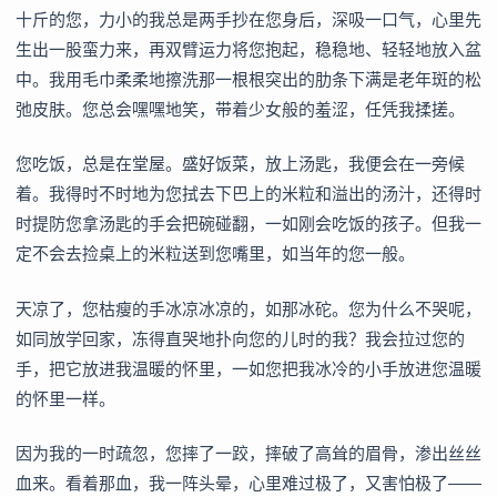
十斤的您，力小的我总是两手抄在您身后，深吸一口气，心里先
生出一股蛮力来，再双臂运力将您抱起，稳稳地、轻轻地放入盆
中。我用毛巾柔柔地擦洗那一根根突出的肋条下满是老年斑的松
弛皮肤。您总会嘿嘿地笑，带着少女般的羞涩，任凭我揉搓。
您吃饭，总是在堂屋。盛好饭菜，放上汤匙，我便会在一旁候
着。我得时不时地为您拭去下巴上的米粒和溢出的汤汁，还得时
时提防您拿汤匙的手会把碗碰翻，一如刚会吃饭的孩子。但我一
定不会去捡桌上的米粒送到您嘴里，如当年的您一般。
天凉了，您枯瘦的手冰凉冰凉的，如那冰砣。您为什么不哭呢，
如同放学回家，冻得直哭地扑向您的儿时的我？我会拉过您的
手，把它放进我温暖的怀里，一如您把我冰冷的小手放进您温暖
的怀里一样。
因为我的一时疏忽，您摔了一跤，摔破了高耸的眉骨，渗出丝丝
血来。看着那血，我一阵头晕，心里难过极了，又害怕极了——