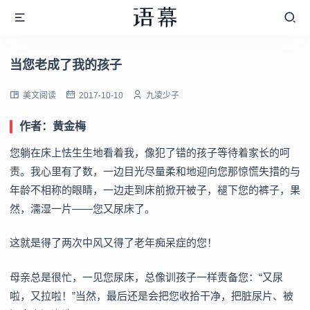
当您老成了我的孩子
美文阅读
2017-10-10
九凌少子
作者：黄金梅
您躺在床上怯生生地看着我，像犯了错的孩子等待着家长的呵
责。我心里有了数，一边目光尽量柔和地迎向您那惊慌失措的与
年龄不相称的眼睛，一边走到床前掀开被子，褪下您的裤子，果
然，濡湿一片——您又尿床了。
这就是得了两次中风又得了老年痴呆症的您！
母亲总是很忙，一见您尿床，总像训孩子一样责备您：“又尿
啦，又拉啦！”当然，最后还是会把您收拾干净，把脏尿片、被