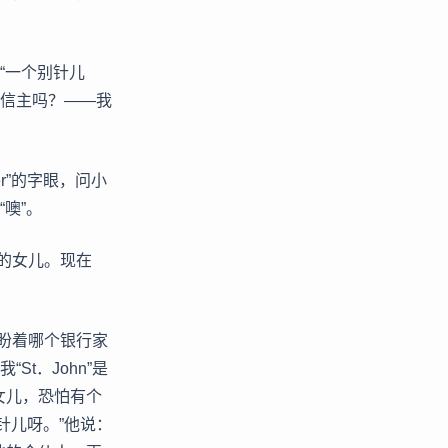
“一个别针儿
相信主吗？——我
r”的字眼，问小
噢”。
的女儿。现在
盼着哪个银行家
t．John”是
女儿，恐怕有个
针儿呀。”他说：