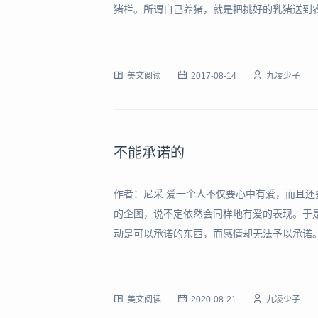
猪栏。所谓自己养猪，就是把挑好的乳猪送到
了冬日再宰了取肉灌肠。这么做不止保证口味
面上的猪哪一头不灌水不打针？哪一个畜场不
美文阅读
2017-08-14
九凌少子
不能承诺的
作者：尼采 爱一个人不仅要心中有爱，而且
的企图，说不定依然会同样地有爱的表现。于
动是可以承诺的东西，而感情却无法予以承诺
要永远爱他，永远恨他，或永远对他忠实，这
有时出于别的企图，他表面上依然可以终生地
美文阅读
2020-08-21
九凌少子