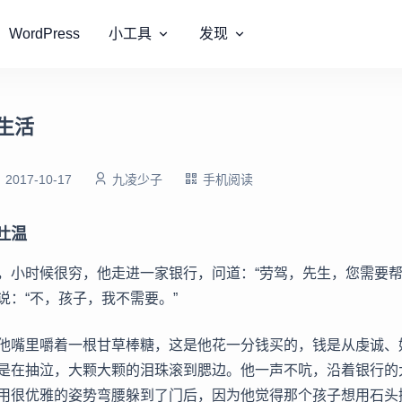
WordPress
小工具
发现
生活
2017-10-17
九凌少子
手机阅读
吐温
，小时候很穷，他走进一家银行，问道：“劳驾，先生，您需要帮
说：“不，孩子，我不需要。”
他嘴里嚼着一根甘草棒糖，这是他花一分钱买的，钱是从虔诚、
是在抽泣，大颗大颗的泪珠滚到腮边。他一声不吭，沿着银行的
用很优雅的姿势弯腰躲到了门后，因为他觉得那个孩子想用石头