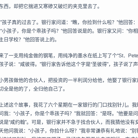
东西，却把它揣进又寒碜又破烂的夹克里去了。
。”孩子真的过去了。银行家问道：“瞧，你捡到什么啦？”他回答：
：“小孩子，你是个乖孩子吗？”他回答说是的。银行家又问：“你
主日学校？”他回答说上的。
了一支用纯金做的钢笔，用纯净的墨水在纸上写了个“St．Pete
子说：“咸彼得。”银行家告诉他这个字是“圣彼得”，孩子说了声“
小男孩做他的合伙人，把投资的一半利润分给他，他娶了银行家
切全是他的了，全归他自己了。
上述这个故事，我花了六个星期在一家银行的门口找别针儿。我
我：“小孩子，你是个乖孩子吗？”我就回答：“是呀。”他要是问我“S
说是“咸约翰”。可是，银行家并不急于找合伙人，而我猜他没有
天他问我说：“小孩子，你捡什么呀？”我非常谦恭有礼地说：“别