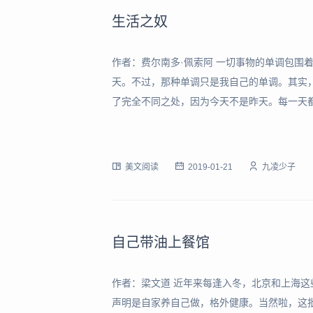
生活之奴
作者：费尔南多·佩索阿 一切事物的单调包围
天。不过，那种单调只是我自己的单调。其实
了完全不同之处，因为今天不是昨天。每一天
相似。只有在心灵中，才会有绝对的同一（尽
聚并且被简化。世界是由海角和尖峰组成的，
美文阅读
2019-01-21
九凌少子
自己带油上餐馆
作者：梁文道 近年来每逢入冬，北京和上海
声明是自家养自己做，格外健康。当然啦，这