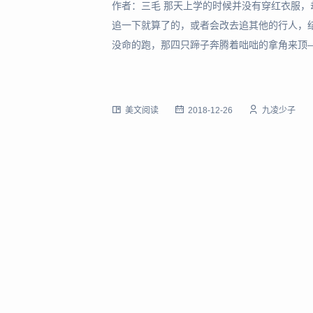
作者：三毛 那天上学的时候并没有穿红衣服
追一下就算了的，或者会改去追其他的行人，
没命的跑，那四只蹄子奔腾着咄咄的拿角来顶
教室，疯牛还在操场上翻蹄子踢土，小学的朝
操播音机里没有音乐，只是一再的播着：“各位
美文阅读
2018-12-26
九凌少子