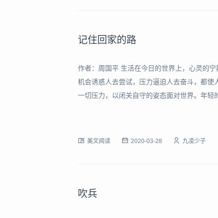
记住回家的路
作者：周国平 生活在今日的世界上，心灵的
机会诱惑人去尝试，压力逼迫人去奋斗，都使
一切压力，以闭关自守的姿态面对世界。年轻
人的，趁着年轻到广阔的世界上去闯荡一番，
交给了机会和压力去支配，在世界上风风火火
美文阅读
2020-03-28
九凌少子
吹兵