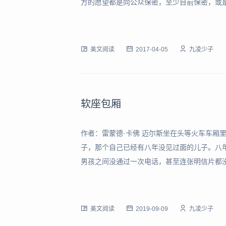
方的愿望都是向公众保密，至少目前保密，或
力量研究。可是种种谣传已经进入了社会，有
讹传的根源，造成了许多非议。这倒是非常自然
美文阅读
2017-04-05
九凌少子
软座包厢
作者：雷蒙德·卡佛 迈尔斯坐在头等火车车厢
子，那个自己已经有八年没见过面的儿子。八
男孩之间没通过一次电话，甚至连张明信片都
才使他们夫妻的关系一步步恶化，直至最后的
吵当中，男孩猛地向他扑过来。他老婆一直站
美文阅读
2019-09-09
九凌少子