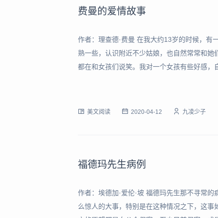
费曼的爱情故事
作者：理查德·费曼 在我大约13岁的时候，
熟一些，认识附近不少姑娘，也自然常常和她
都在和女孩们说笑。我对一个女孩有些好感，
了……”。就这么一句话，旁边的一个男孩就
过来，一边高声嚷嚷；“费曼有话对你说哪！”
美文阅读
2020-04-12
九凌少子
福德玛先生病例
作者：埃德加·爱伦·坡 福德玛先生那不寻常
么惊人的大事，特别是在这种情况之下，这事