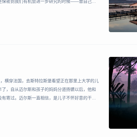
是保密到我们有机会进一步研究的时候——靠自己的
的是各取所需，有的是夸大其辞，成了许多不愉快的
的。 现在
里，横穿法国，去斯特拉斯堡看望正在那里上大学的儿
年了，自从迈尔斯和孩子的妈妈分道扬镳以后，他和
没有寄过。迈尔斯一直相信，是儿子不怀好意的干涉
分手。 迈尔斯最后那次见到儿子，是在一次激烈的争
在餐具柜的