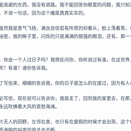
能逃避的东西，我没有退路。我不能回答你眼里的问题，我只知
，不说一句话，因为这个痛是真真实实的。
虽然我是意气飞扬，满含自信若有所思的仰着头，脸上荡着笑，
秘密，我的眸子里，闪烁的只是满满的倔强的眼泪，还有，那一
，你会一个人过日子吗？我想反问你，你听说过有谁，在这世界
死？有谁？请你告诉我。
了写信来，细细的告诉我，你的日子是怎么的在度过，因为有人
必写信，现在就可以告诉你，我是走了，回到我的家里去，在那
永远吹拂着大风的哀愁海滩。
片无人的田野，左邻右舍，也只有在度假的时候才会出现，这个
而海鸥的叫声却是总也不断。