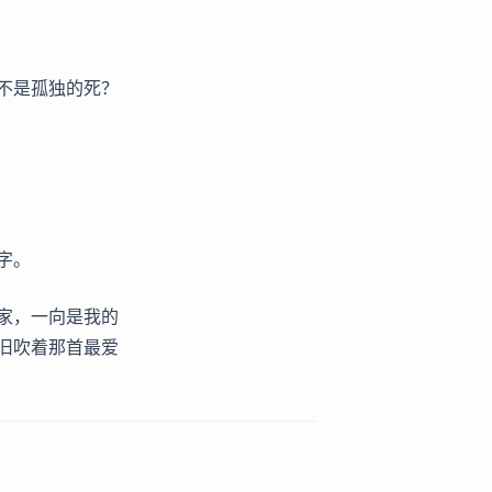
不是孤独的死？
字。
家，一向是我的
旧吹着那首最爱