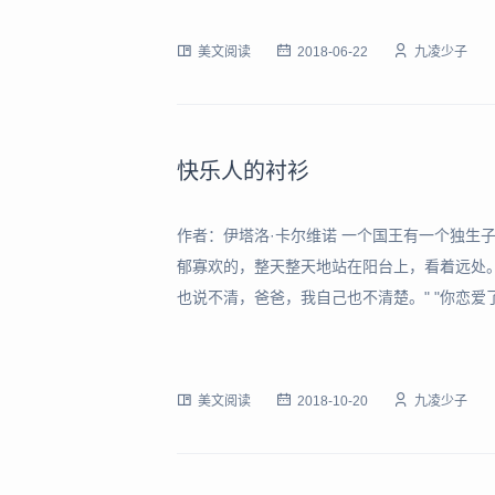
说：“我做起爸爸来，还要好……”甚而至于颇近
美文阅读
2018-06-22
九凌少子
快乐人的衬衫
作者：伊塔洛·卡尔维诺 一个国王有一个独生
郁寡欢的，整天整天地站在阳台上，看着远处。 
也说不清，爸爸，我自己也不清楚。" "你恋
婚的，不论是世界上最强大的国王的女儿，还是
爸爸，我没爱上什么人。" 国王想方
美文阅读
2018-10-20
九凌少子