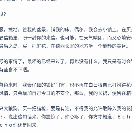
过？
服，擦地，管我的盆景，铺我的床。偶尔，我会去小镇上，在买
局信箱里，盼一封你的来信。也可能，在天气晴朗，而又心境安
最后之岛，买一把鲜花，在荷西长眠的地方坐一个静静的黄昏。
号的事情了，最坏的已经来过了，再也没有什么。我只是有时会
有些食不下咽。
暮色来时，我会仔细的锁好门窗，也不再在白日将自己打扮得花
风情，只会增加自己今日的不安全，那么，我的长裙，便留在箱
只大狼狗，买一把猎枪，要是有谁，不得我的允许敢跨入我的花
下。说出这句话来，你震惊了，你心疼了，你方才知道，Ｅｃｈ
ｃｈｏ你还是回来，