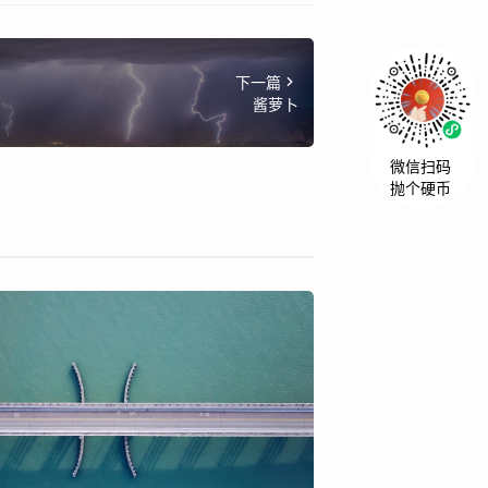
下一篇
酱萝卜
微信扫码
抛个硬币