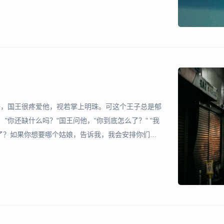
于“反
子，国王很疼爱他，视若掌上明珠。可这个王子总是郁
"你还缺什么吗？"国王问他，"你到底怎么了？" "我
爱了？如果你想要哪个姑娘，告诉我，我会安排你们结
最穷困的农家女子，我都可以给你解决！" "不是，