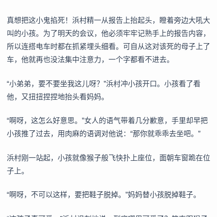
真想把这小鬼掐死！浜村精一从报告上抬起头，瞪着旁边大吼大
叫的小孩。为了明天的会议，他必须牢牢记熟手上的报告内容，
所以连搭电车时都在抓紧埋头细看。可自从这对该死的母子上了
车，他就再也没法集中注意力，一个字都看不进去。
“小弟弟，要不要坐我这儿呀？”浜村冲小孩开口。小孩看了看
他，又扭扭捏捏地抬头看妈妈。
“啊呀，这怎么好意思。”女人的语气带着几分歉意，手里却早把
小孩推了过去，用肉麻的语调对他说：“那你就乖乖去坐吧。”
浜村刚一站起，小孩就像猴子般飞快扑上座位，面朝车窗跪在位
子上。
“啊呀，不可以这样，要把鞋子脱掉。”妈妈替小孩脱掉鞋子。