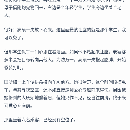
母子俩刚购完物回来，右边是个年轻学生，学生旁边坐着个老
人。
很好！高须一夫放下心来。这里面最该让座的就是那个学生，我
可以免了。
但那学生似乎一门心思在看漫画。如果他不站起来让座，老婆婆
多半会把目标转向其他人。为防万一，高须一夫抱起胳膊，开始
假装打盹。
田所梅一上车便拼命挤向车厢前方。她很清楚，这个时间段搭电
车，与其寻找空座，还不如直接走到爱心专座前来得快。周围被
她挤到的人厌烦地蹙着眉，但她只作不见，径自往前挤，终于来
到爱心专座前。
那里坐着六名乘客，已经没有空位了。