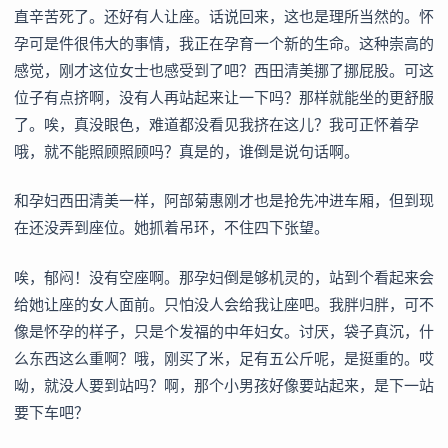
直辛苦死了。还好有人让座。话说回来，这也是理所当然的。怀
孕可是件很伟大的事情，我正在孕育一个新的生命。这种崇高的
感觉，刚才这位女士也感受到了吧？西田清美挪了挪屁股。可这
位子有点挤啊，没有人再站起来让一下吗？那样就能坐的更舒服
了。唉，真没眼色，难道都没看见我挤在这儿？我可正怀着孕
哦，就不能照顾照顾吗？真是的，谁倒是说句话啊。
和孕妇西田清美一样，阿部菊惠刚才也是抢先冲进车厢，但到现
在还没弄到座位。她抓着吊环，不住四下张望。
唉，郁闷！没有空座啊。那孕妇倒是够机灵的，站到个看起来会
给她让座的女人面前。只怕没人会给我让座吧。我胖归胖，可不
像是怀孕的样子，只是个发福的中年妇女。讨厌，袋子真沉，什
么东西这么重啊？哦，刚买了米，足有五公斤呢，是挺重的。哎
呦，就没人要到站吗？啊，那个小男孩好像要站起来，是下一站
要下车吧？