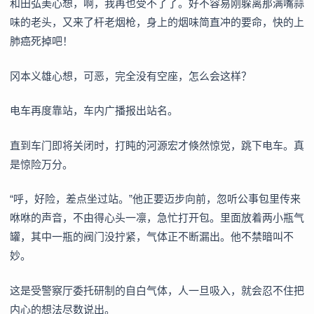
和田弘美心想，啊，我再也受不了了。好不容易刚躲离那满嘴蒜
味的老头，又来了杆老烟枪，身上的烟味简直冲的要命，快的上
肺癌死掉吧！
冈本义雄心想，可恶，完全没有空座，怎么会这样？
电车再度靠站，车内广播报出站名。
直到车门即将关闭时，打盹的河源宏才倏然惊觉，跳下电车。真
是惊险万分。
“呼，好险，差点坐过站。”他正要迈步向前，忽听公事包里传来
咻咻的声音，不由得心头一凛，急忙打开包。里面放着两小瓶气
罐，其中一瓶的阀门没拧紧，气体正不断漏出。他不禁暗叫不
妙。
这是受警察厅委托研制的自白气体，人一旦吸入，就会忍不住把
内心的想法尽数说出。