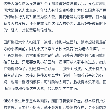
这些人怎么这么没常识？个个都装得好像没看见我。爱心专座明
明就是给老人家坐的，年轻人有什么资格坐！为什么国家不严厉
取缔这种行为呢？就因为没人管，害我老是站得很辛苦。日本能
有今天的发展，还不是靠我们这代人的努力，真该好好教育时下
的年轻人，对长辈要加倍尊敬。
田所梅把六个人扫视了一遍后，站到学生面前。她本想站到最前
方的小孩面前，因为小孩平常在学校被教育“要为老人让座”，一
旦遇到机会，通常很乐意付诸行动，另外旁边的妈妈也很可能叫
孩子让座。只是要走到小孩面前，还得再从人群中挤过去，她实
在懒得费劲了。她还有一点顾虑——那是个男孩。女孩十有八九
会主动让座，男孩却往往没那么乖巧伶俐。仔细看看旁边的妈
妈，也是一副迟钝模样，可能购物太累了，脸板得水泼不进。田
所梅飞快地权衡这些因素，最后站到学生前面。
但这个学生出乎意料地顽固，照旧盯着漫画杂志，根本没有抬头
的意思。只要他不抬头，就不会发现老婆婆的存在，更不会想到