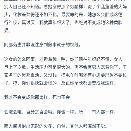
别人自己还不知道。看她穿得那个穷酸样，烫了个乱蓬蓬的大妈
头，化妆差劲得还不如不化。最要命的是，她怎么会胖成这德
行？哎，真讨厌！我就算年纪大了，也绝对不变成她这种黄脸
婆。
阿部菊惠并非没注意到藤本就子的视线。
这女的怎么回事，老瞪着我。哼，你们现在年纪轻不懂，女人一
旦上了岁数，生活压力可是很大的。再不会有男人宠着你了，干
家务干的累死累活，又没钱，搭电车时哪还有心思要形象不要位
子。哼，你们很快就会懂的，反正你早晚都会变成我这样。
我才不会变成你那鬼样，死也不会！
会哦会哦，百分之百会哦。你也一样，所——有人都一样。
两人间迸射出无形的火花，自然，其他人都浑然不觉。