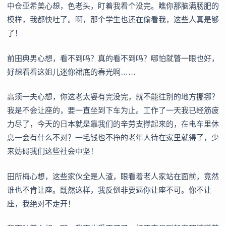
中仓亚希美心想，色老头，盯着我看个没完。瞧你那脑满肠肥的
模样，我都快吐了。啊，那个学生也还在偷看我，这些人真是够
了！
前田典男心想，看不到吗？真的看不到吗？哪怕就瞥一眼也好，
好想看看这姐儿迷你裙底的春光啊……
高须一夫心想，你这老太婆有完没完，就不能往别的地方挪挪？
我是不会让座的，要一直坐到下车为止。工作了一天我已经筋疲
力尽了，今天的日本就是靠我们的辛劳支撑起来的，在电车里休
息一会有什么不对？一毛钱也不挣的老年人待在家里就得了，少
来妨碍我们这些社会中坚！
田所梅心想，这些家伙全是人渣，眼看着老人家站在面前，竟然
谁也不肯让座。既然这样，我反倒非要逼你让座不可。你不让
座，我绝对不走开！