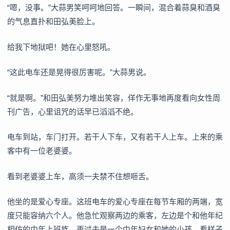
“嗯，没事。”大蒜男笑呵呵地回答。一瞬间，混合着蒜臭和酒臭
的气息直扑和田弘美脸上。
给我下地狱吧！她在心里怒吼。
“这此电车还是晃得很厉害呢。”大蒜男说。
“就是啊。”和田弘美努力堆出笑容，佯作无事地再度看向女性周
刊广告，心里诅咒的话早已滔滔不绝。
电车到站，车门打开。若干人下车，又有若干人上车。上来的乘
客中有一位老婆婆。
看到老婆婆上车，高须一夫禁不住想咂舌。
他坐的是爱心专座。这班电车的爱心专座在每节车厢的两端，宽
度只能容纳六个人。他急忙观察两边的乘客，左边是个和他年纪
相仿的中年上班族，再过去是一个中年妇女和她的小孩，看样子