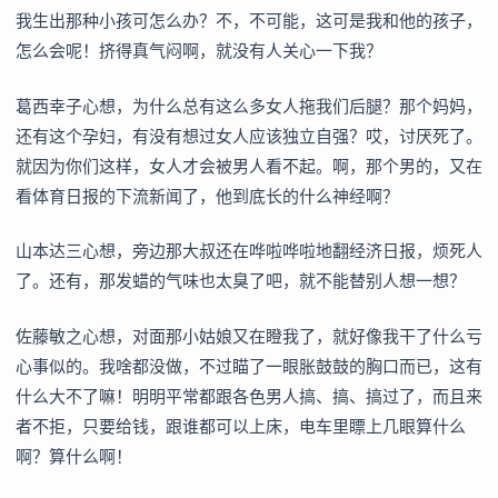
我生出那种小孩可怎么办？不，不可能，这可是我和他的孩子，
怎么会呢！挤得真气闷啊，就没有人关心一下我？
葛西幸子心想，为什么总有这么多女人拖我们后腿？那个妈妈，
还有这个孕妇，有没有想过女人应该独立自强？哎，讨厌死了。
就因为你们这样，女人才会被男人看不起。啊，那个男的，又在
看体育日报的下流新闻了，他到底长的什么神经啊？
山本达三心想，旁边那大叔还在哗啦哗啦地翻经济日报，烦死人
了。还有，那发蜡的气味也太臭了吧，就不能替别人想一想？
佐藤敏之心想，对面那小姑娘又在瞪我了，就好像我干了什么亏
心事似的。我啥都没做，不过瞄了一眼胀鼓鼓的胸口而已，这有
什么大不了嘛！明明平常都跟各色男人搞、搞、搞过了，而且来
者不拒，只要给钱，跟谁都可以上床，电车里瞟上几眼算什么
啊？算什么啊！