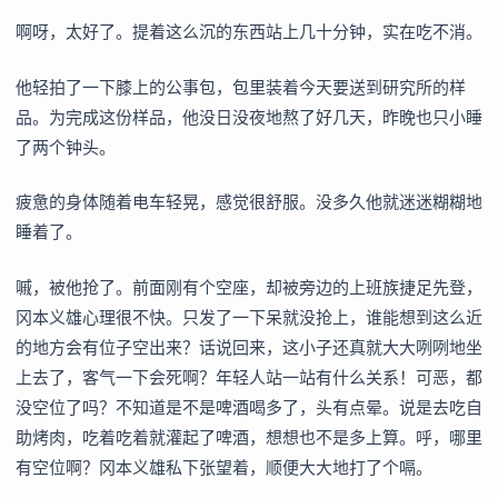
啊呀，太好了。提着这么沉的东西站上几十分钟，实在吃不消。
他轻拍了一下膝上的公事包，包里装着今天要送到研究所的样
品。为完成这份样品，他没日没夜地熬了好几天，昨晚也只小睡
了两个钟头。
疲惫的身体随着电车轻晃，感觉很舒服。没多久他就迷迷糊糊地
睡着了。
嘁，被他抢了。前面刚有个空座，却被旁边的上班族捷足先登，
冈本义雄心理很不快。只发了一下呆就没抢上，谁能想到这么近
的地方会有位子空出来？话说回来，这小子还真就大大咧咧地坐
上去了，客气一下会死啊？年轻人站一站有什么关系！可恶，都
没空位了吗？不知道是不是啤酒喝多了，头有点晕。说是去吃自
助烤肉，吃着吃着就灌起了啤酒，想想也不是多上算。呼，哪里
有空位啊？冈本义雄私下张望着，顺便大大地打了个嗝。