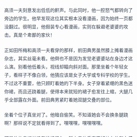
高须一夫刻意发出低低的鼾声。与此同时，他一腔怒气都转向了
旁边的学生。他早发现这位其实根本没看漫画，因为始终一页都
没翻过。很明显，他假装专心看漫画，实则在躲避老婆婆的攻
击。真是个卑鄙的家伙！
正如田所梅和高须一夫看穿的那样，前田典男虽然膝上摊着漫画
杂志，其实丝毫未看。他倒也不是因为发觉老婆婆站在身边才这
么演。别看他低着头，视线却瞄向斜对面。那里坐着个年轻女
子，看样子不像白领，他猜应该是女子大学或专科学校的学生。
不过这不重要，他只顾盯着她的下半身。女子穿着紧绷的黑色迷
你裙，而且还跷着腿，使得本来就短的裙子愈发往上缩，大腿几
乎全部露在外面。前田典男紧盯着她双腿交叠的部位。
坐着个位子真坐对了。他暗自偷笑。不知道她会不会换条腿跷
啊？那样说不定就看得到了。嘿嘿嘿，嘿嘿嘿嘿。