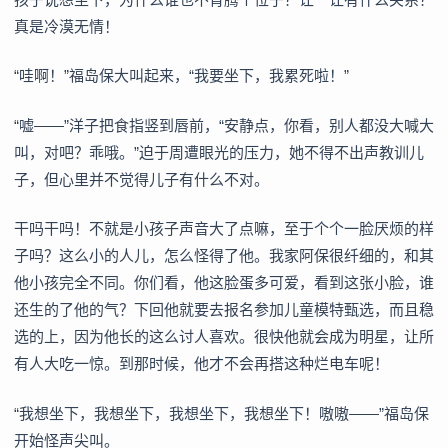
真是冷漠无情！
“哇啊！”福岛保大叫起来，“我要坐下，我累死啦！”
“嘘——”洋子把食指竖到唇前，“安静点，你看，别人都没大喊大
叫，对吧？乖哦。”迫于周遭眼光的压力，她不得不出声教训儿
子，但心里并不觉得儿子有什么不对。
干吗干吗！不就是小孩子声音大了点嘛，至于个个一脸厌烦的样
子吗？这么小的人儿，怎么怪得了他。我家阿保很纤细的，和其
他小孩完全不同。你们看，他这脸蛋多可爱，看到这张小脸，谁
还生的了他的气？下回他就要去报名参加儿童模特甄选，而且稳
选的上，因为他长的这么讨人喜欢。很快他就会成为明星，让所
有人大吃一惊。到那时候，他才不会再搭这种烂电车呢！
“我想坐下，我想坐下，我想坐下，我想坐下！嗷嗷——”福岛保
开始怪声尖叫。