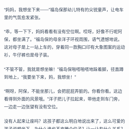
“妈妈，我想坐下来——”福岛保那幼儿特有的尖锐童声，让电车
里的气氛愈发紧张。
“乖，等一下下，妈妈看看有没有空位啊。哎呀，好像不行呢阿
保，都坐满了。”福岛保的母亲洋子环视周围，语气遗憾地说。
这对母子是上一站上车的，穿着同一款胸口印有大象图案的运动
衫，牛仔裤也是母子装。
“不管不管，我就是想坐嘛！”福岛保啪嗒啪嗒地跺着脚，径直蹲
到地上，“我要坐下来，妈，我想坐！”
“啊呀，阿保，不能坐那儿，会把屁屁弄脏的。你看你看。这边
看得到外面的风景哦。”洋子把儿子拉起来，带他走到车门旁，
一边走一边张望有没有空位。
没有人起来让座吗？这孩子都这么明白地说出来了，这么可爱的
孩子说想坐下，为什么谁也不肯腾个位子？让一让有什么关系？