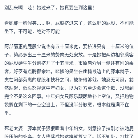
别乱来啊！哇！她过来了，她真要坐到这里！
看她那一脸假笑……啊，屁股挤过来了，这么肥的屁股，不可能
坐下，不可能，绝对不可能！
阿部菊惠的屁股少说也有五十厘米宽，要挤进只有二十厘米的位
子，势必多出三十厘米的赘肉无处安放。于是她把两边相邻乘客
的屁股硬生生分别挤开了十五厘米。市原启介另一侧还有别的乘
客，好歹有点腾挪余地，悲惨的是坐在座椅最边上的藤本就子，
夹在阿部菊惠的屁股和扶杆之间，被挤得够戗。她忍无可忍，豁
然站起，低头怒视这中年妇女，以为对方至少会道个歉，没想到
完全不是这么回事。中年妇女只顾乐颠颠地补上空位，又把购物
袋搁在剩下的一点空当上，不但没半分歉意，根本就是满不在
乎。
死老太婆！藤本就子狠狠瞪着中年妇女，刻意拉了拉刚才被她屁
股压皱的外套。女人堕落成她这样就算完了。恬不知耻，打扰了