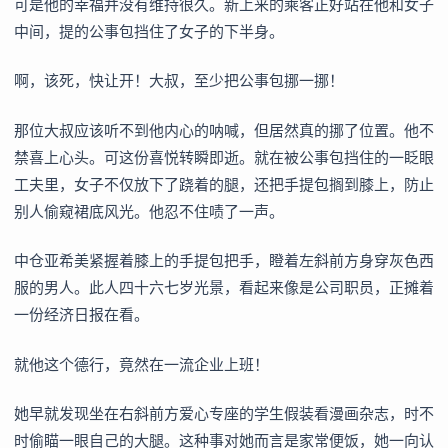
可是他的幸福并没有维持很久。新上来的乘客正好站在他和女子
中间，提的公事包挡住了女子的下半身。
啊，该死，快让开！大叔，至少把公事包挪一挪！
那位大叔应该听不到他内心的呐喊，但居然真的挪了位置。他不
禁喜上心头。可这份喜悦转瞬即逝。就在被公事包挡住的一眨眼
工夫里，女子不仅放下了跷着的腿，还把手提包搁到膝上，防止
别人偷窥裙底风光。他忍不住啧了一声。
中仓亚希美紧握着膝上的手提包把手，瞪着左斜前方身穿灰色西
服的男人。此人四十六七岁光景，看起来像是公司职员，正摊着
一份经济日报在看。
就他这个德行，竟然在一流企业上班！
她早就发现坐在右斜前方爱心专座的学生假装看漫画杂志，时不
时偷瞄一眼自己的大腿。这种事对她而言是家常便饭，她一向认