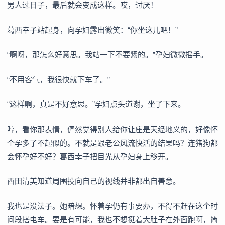
男人过日子，最后就会变成这样。哎，讨厌！
葛西幸子站起身，向孕妇露出微笑：“你坐这儿吧！”
“啊呀，那怎么好意思。我站一下不要紧的。”孕妇微微摇手。
“不用客气，我很快就下车了。”
“这样啊，真是不好意思。”孕妇点头道谢，坐了下来。
哼，看你那表情，俨然觉得别人给你让座是天经地义的，好像怀
个孕多了不起似的。不就是跟老公风流快活的结果吗？连猪狗都
会怀孕好不好？葛西幸子把目光从孕妇身上移开。
西田清美知道周围投向自己的视线并非都出自善意。
我也是没法子。她暗想。怀着孕仍有事要办，不得不赶在这个时
间段搭电车。要是有可能，我也不想挺着大肚子在外面跑啊，简