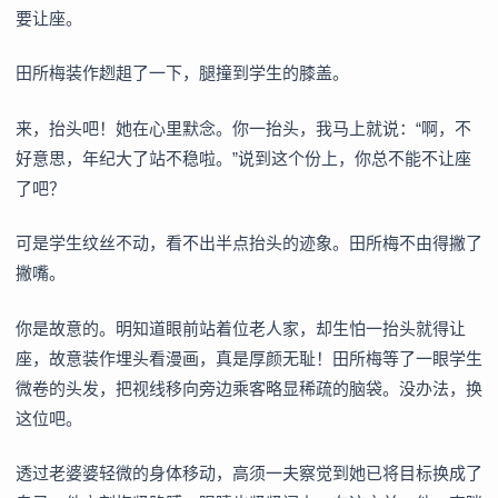
要让座。
田所梅装作趔趄了一下，腿撞到学生的膝盖。
来，抬头吧！她在心里默念。你一抬头，我马上就说：“啊，不
好意思，年纪大了站不稳啦。”说到这个份上，你总不能不让座
了吧？
可是学生纹丝不动，看不出半点抬头的迹象。田所梅不由得撇了
撇嘴。
你是故意的。明知道眼前站着位老人家，却生怕一抬头就得让
座，故意装作埋头看漫画，真是厚颜无耻！田所梅等了一眼学生
微卷的头发，把视线移向旁边乘客略显稀疏的脑袋。没办法，换
这位吧。
透过老婆婆轻微的身体移动，高须一夫察觉到她已将目标换成了