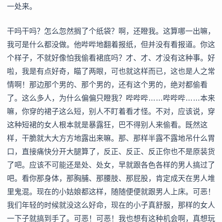
一处来。
干吗干吗？怎么忽然搁了个纸袋？啊，还瞪我。这算哪一出嘛，
我可是什么都没做。他哔哔地翻着报纸，但并没有看报道。你这
个样子，不就好像怕我偷看裙底吗？才、才、才没有这种事。好
啦，我是有点好奇，瞄了两眼，可也就这样而已，这也是人之常
情啊！那边那个男的、那个男的，还有这个男的，绝对都偷看
了。这么多人，为什么偏偏只瞪我？哔哔哔……哔哔哔……本来
嘛，你穿的裙子这么短，别人不盯着看才怪。不对，应该说，穿
这种短裙的女人根本就是暴露狂，巴不得别人来偷看。既然这
样，干脆就大大方方地露出来嘛。那、那样半露不露地吊什么胃
口，直接痛快分开大腿算了，反正、反正、反正你也不是原装货
了吧。应该不可能还是处、处女，早就跟各色各样的男人搞过了
吧。看你那身体，那胸脯、那腰肢、那屁股，肯定成天在男人堆
里鬼混。现在的小姑娘都这样，随随便便就跟男人上床。可恶！
我们年轻的时候就没这么好命，现在的小子真舒服，那样的女人
一下子就搞到手了。可恶！可恶！我也想有这种机会啊，真想玩