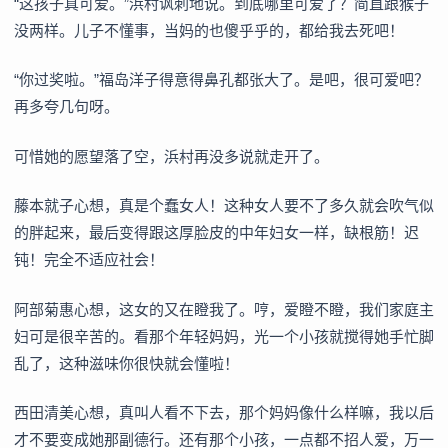
“这孩子真可爱。”浜村讽刺地说。到底哪里可爱了？简直跟猴子
没两样。儿子不懂事，当妈的也傻乎乎的，都给我去死吧！
“你过奖啦。”福岛洋子得意得鼻孔都张大了。是吧，很可爱吧？
再多夸几句呀。
可惜她的愿望落了空，浜村再没多说就走开了。
藤本就子心想，真是个蠢女人！这种女人要不了多久就会吹气似
的胖起来，最后变得跟这厚脸皮的中年妇女一样，缺根筋！迟
钝！完全不适应社会！
阿部菊惠心想，这女的又在瞪我了。哼，爱瞪不瞪，我们家庭主
妇可是很辛苦的。看那个年轻妈妈，光一个小孩就搅得她手忙脚
乱了，这种滋味你很快就会懂啦！
西田清美心想，真叫人看不下去，那个妈妈像什么样嘛，我以后
才不要变成她那副德行。还有那个小孩，一点都不招人爱，万一