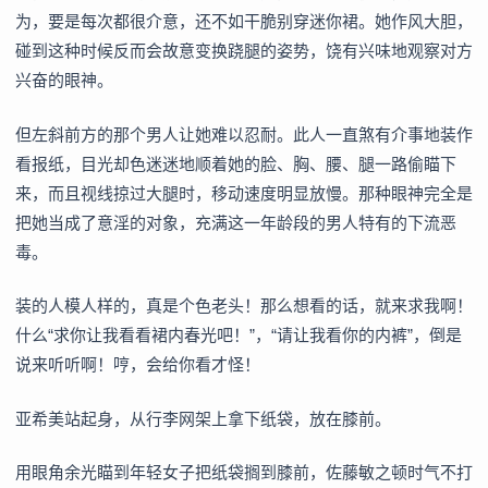
为，要是每次都很介意，还不如干脆别穿迷你裙。她作风大胆，
碰到这种时候反而会故意变换跷腿的姿势，饶有兴味地观察对方
兴奋的眼神。
但左斜前方的那个男人让她难以忍耐。此人一直煞有介事地装作
看报纸，目光却色迷迷地顺着她的脸、胸、腰、腿一路偷瞄下
来，而且视线掠过大腿时，移动速度明显放慢。那种眼神完全是
把她当成了意淫的对象，充满这一年龄段的男人特有的下流恶
毒。
装的人模人样的，真是个色老头！那么想看的话，就来求我啊！
什么“求你让我看看裙内春光吧！”，“请让我看你的内裤”，倒是
说来听听啊！哼，会给你看才怪！
亚希美站起身，从行李网架上拿下纸袋，放在膝前。
用眼角余光瞄到年轻女子把纸袋搁到膝前，佐藤敏之顿时气不打