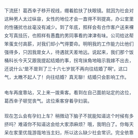
下流胚！葛西幸子移开视线，绷着脸扶了扶眼镜。就因为社会对
这种男人太过纵容，女性的地位才会一直得不到提高，办公室里
的性骚扰也丝毫没有减少。到了年底，照样会有合作客户送来裸
女写真挂历，也照样有愚蠢的男同事看的津津有味。公司给这帮
笨蛋支付高薪，对我们却小气得要命。明明我的工作能力比他们
强得多，只因我是女人，待遇就天差地远。说起来，我们那个饭
桶科长今天又跟我提起结婚的事，拐弯抹角地暗示我嫁不出去，
还说什么“是不是到了三十六七岁就不再向往结婚了啊”。这口
气，太瞧不起人了！向往结婚？真无聊！结婚只会影响工作。
电车再度靠站，又上来一拨乘客。看到在自己面前站定的这位，
葛西幸子顿觉丧气。这位乘客穿着孕妇装。
现在怎么会有孕妇上车？稍微动下脑子不就能知道这个时候有多
挤吗？难道你不知道这会给大家添麻烦？哦，我明白了。你每天
呆在家里优哉游哉地当主妇，所以这么缺少社会常识。完全依靠