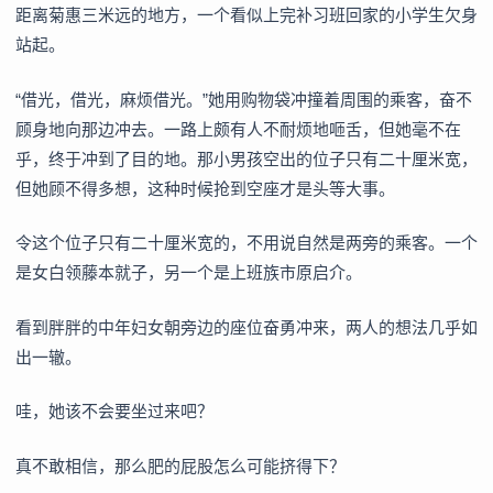
距离菊惠三米远的地方，一个看似上完补习班回家的小学生欠身
站起。
“借光，借光，麻烦借光。”她用购物袋冲撞着周围的乘客，奋不
顾身地向那边冲去。一路上颇有人不耐烦地咂舌，但她毫不在
乎，终于冲到了目的地。那小男孩空出的位子只有二十厘米宽，
但她顾不得多想，这种时候抢到空座才是头等大事。
令这个位子只有二十厘米宽的，不用说自然是两旁的乘客。一个
是女白领藤本就子，另一个是上班族市原启介。
看到胖胖的中年妇女朝旁边的座位奋勇冲来，两人的想法几乎如
出一辙。
哇，她该不会要坐过来吧？
真不敢相信，那么肥的屁股怎么可能挤得下？