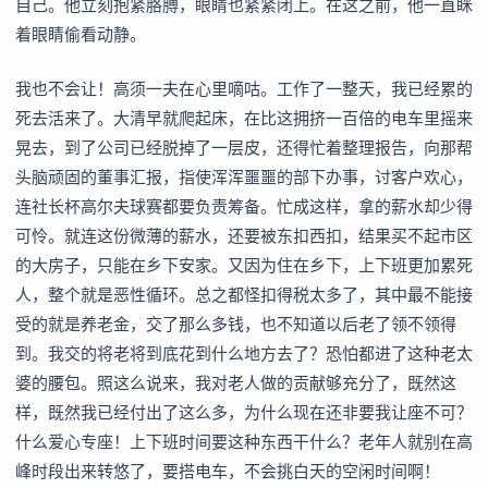
自己。他立刻抱紧胳膊，眼睛也紧紧闭上。在这之前，他一直眯
着眼睛偷看动静。
我也不会让！高须一夫在心里嘀咕。工作了一整天，我已经累的
死去活来了。大清早就爬起床，在比这拥挤一百倍的电车里摇来
晃去，到了公司已经脱掉了一层皮，还得忙着整理报告，向那帮
头脑顽固的董事汇报，指使浑浑噩噩的部下办事，讨客户欢心，
连社长杯高尔夫球赛都要负责筹备。忙成这样，拿的薪水却少得
可怜。就连这份微薄的薪水，还要被东扣西扣，结果买不起市区
的大房子，只能在乡下安家。又因为住在乡下，上下班更加累死
人，整个就是恶性循环。总之都怪扣得税太多了，其中最不能接
受的就是养老金，交了那么多钱，也不知道以后老了领不领得
到。我交的将老将到底花到什么地方去了？恐怕都进了这种老太
婆的腰包。照这么说来，我对老人做的贡献够充分了，既然这
样，既然我已经付出了这么多，为什么现在还非要我让座不可？
什么爱心专座！上下班时间要这种东西干什么？老年人就别在高
峰时段出来转悠了，要搭电车，不会挑白天的空闲时间啊！