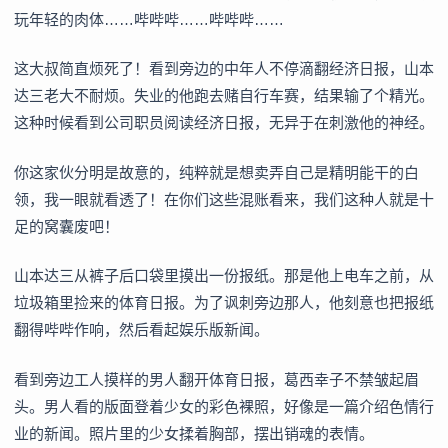
玩年轻的肉体……哔哔哔……哔哔哔……
这大叔简直烦死了！看到旁边的中年人不停滴翻经济日报，山本
达三老大不耐烦。失业的他跑去赌自行车赛，结果输了个精光。
这种时候看到公司职员阅读经济日报，无异于在刺激他的神经。
你这家伙分明是故意的，纯粹就是想卖弄自己是精明能干的白
领，我一眼就看透了！在你们这些混账看来，我们这种人就是十
足的窝囊废吧！
山本达三从裤子后口袋里摸出一份报纸。那是他上电车之前，从
垃圾箱里捡来的体育日报。为了讽刺旁边那人，他刻意也把报纸
翻得哔哔作响，然后看起娱乐版新闻。
看到旁边工人摸样的男人翻开体育日报，葛西幸子不禁皱起眉
头。男人看的版面登着少女的彩色裸照，好像是一篇介绍色情行
业的新闻。照片里的少女揉着胸部，摆出销魂的表情。