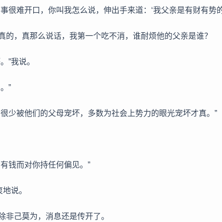
种事很难开口，你叫我怎么说，伸出手来道：‘我父亲是有财有势的
真的，真那么说话，我第一个吃不消，谁耐烦他的父亲是谁？
。”我说。
。”
弟很少被他们的父母宠坏，多数为社会上势力的眼光宠坏才真。”
母有钱而对你持任何偏见。”
衷地说。
除非己莫为，消息还是传开了。