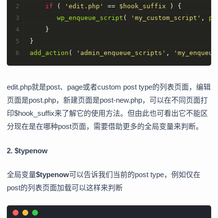
if
 ( 
'edit.php'
 == 
$hook_suffix
 ) {
wp_enqueue_script
( 
'my_custom_script'
, 
pl
    }   
}
add_action
( 
'admin_enqueue_scripts'
, 
'my_enqueue
edit.php就是post、page或者custom post type的列表页面，编辑
页面是post.php，新建页面是post-new.php，可以在不同页面打
印$hook_suffix来了解它的使用方法。但由此也可看出它不能区
分现在是在哪种post页面，需要借助更多的全局变量来判断。
2. $typenow
全局变量
$typenow
可以告诉我们当前的post type，例如仅在
post的列表页面加载可以这样来判断