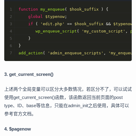
function
my_enqueue
(
$hook_suffix
) 
{
global
$typenow
;
if
 ( 
'edit.php'
 == 
$hook_suffix
 && 
$typenow
 
wp_enqueue_script
( 
'my_custom_script'
, 
pl
    }   
}
add_action
( 
'admin_enqueue_scripts'
, 
'my_enqueue
3. get_current_screen()
上述两个全局变量可以区分大多数情况，若区分不了，可以试试
使用get_current_screen()函数，该函数返回当前页面的post
type、ID、base等信息，只能在admin_init之后使用，具体可以
参考官方文档。
4. $pagenow