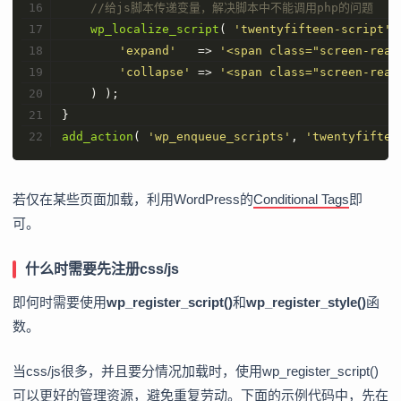
//给js脚本传递变量，解决脚本中不能调用php的问题
wp_localize_script
( 
'twentyfifteen-script'
,
'expand'
   => 
'<span class="screen-read
'collapse'
 => 
'<span class="screen-read
    ) );
}
add_action
( 
'wp_enqueue_scripts'
, 
'twentyfiftee
若仅在某些页面加载，利用WordPress的
Conditional Tags
即
可。
什么时需要先注册css/js
即何时需要使用
wp_register_script()
和
wp_register_style()
函
数。
当css/js很多，并且要分情况加载时，使用wp_register_script()
可以更好的管理资源，避免重复劳动。下面的示例代码中，先在