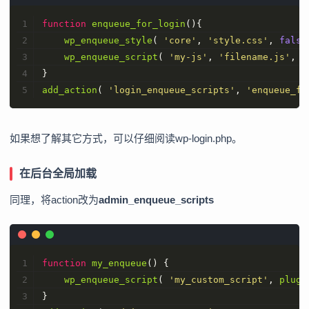
function
enqueue_for_login
(
)
{
wp_enqueue_style
( 
'core'
, 
'style.css'
, 
false
wp_enqueue_script
( 
'my-js'
, 
'filename.js'
, 
f
}
add_action
( 
'login_enqueue_scripts'
, 
'enqueue_fo
如果想了解其它方式，可以仔细阅读wp-login.php。
在后台全局加载
同理，将action改为
admin_enqueue_scripts
function
my_enqueue
(
) 
{
wp_enqueue_script
( 
'my_custom_script'
, 
plugi
}