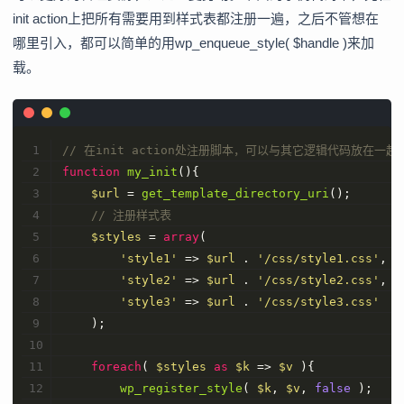
init action上把所有需要用到样式表都注册一遍，之后不管想在
哪里引入，都可以简单的用wp_enqueue_style( $handle )来加
载。
// 在init action处注册脚本，可以与其它逻辑代码放在一起
function
my_init
(
)
{
$url
 = 
get_template_directory_uri
();
// 注册样式表
$styles
 = 
array
(
'style1'
 => 
$url
 . 
'/css/style1.css'
,
'style2'
 => 
$url
 . 
'/css/style2.css'
,
'style3'
 => 
$url
 . 
'/css/style3.css'
    );
foreach
( 
$styles
as
$k
 => 
$v
 ){
wp_register_style
( 
$k
, 
$v
, 
false
 );