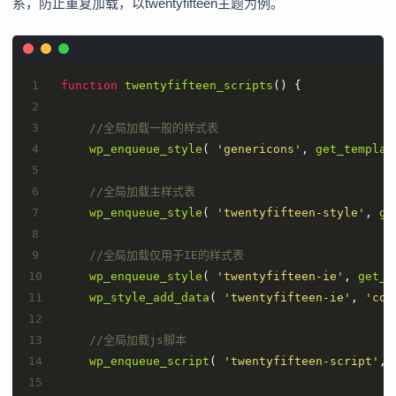
系，防止重复加载，以twentyfifteen主题为例。
function
twentyfifteen_scripts
(
) 
{
//全局加载一般的样式表
wp_enqueue_style
( 
'genericons'
, 
get_templat
//全局加载主样式表
wp_enqueue_style
( 
'twentyfifteen-style'
, 
ge
//全局加载仅用于IE的样式表
wp_enqueue_style
( 
'twentyfifteen-ie'
, 
get_t
wp_style_add_data
( 
'twentyfifteen-ie'
, 
'con
//全局加载js脚本
wp_enqueue_script
( 
'twentyfifteen-script'
, 