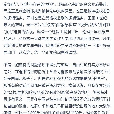
定“敌人”、捏造不存在的“危险”、继而以“决断”的名义实施暴政，
而这正是施密特能成为纳粹法学家的原因，也正是纳粹极权悲剧
的逻辑链条，同时也是左翼极权悲剧的逻辑链条。回顾20世纪
最大的悲剧，无一不是“主权者”在“紧急状态”下揪出“敌人”并施以
“强力”迫害的情境。这样一个逻辑上漏洞百出、伦理上早已破产
的理论，竟然被一大群中国学者作为学术地沟油回收过来，炒出
油光滑亮的论文和书籍，搞得年轻学子谁不施密特一下都不好意
思出门，这次第，怎一个正龙拍虎唐骏读博。
不错，施密特的问题意识不是没有道理：自由讨论有其力不所及
之处，在迫不得已的情况下甚至可能依靠战争解决政治冲突（比
如美国南北战争）。但是这种对强力的诉诸前提是“迫不得已”，
即所有的对话空间都已被开拓和穷尽。换句话说，只有在罗尔斯
的“公共理性”和哈贝马斯的“有效沟通”被穷尽的地方，施密特才
可能有意义。但是在中国这种自由讨论仍然极不充分的情境下讨
论自由的限度，在罗尔斯和哈贝马斯甚至都没出现的地方大谈施
密特，好比一个300斤重的胖子刚减肥减了30斤，理论家们就开