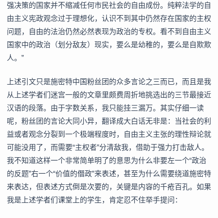
强决策的国家并不缩减任何市民社会的自由成份。纯粹法学的自
由主义宪政观念过于理想化，认识不到其中仍然存在国家的主权
问题，自由的法治仍然必然表现为政治的专权。看不到自由主义
国家中的政治（划分敌友）现实，要么是幼稚的，要么是自欺欺
人。”
上述引文只是施密特中国粉丝团的众多言论之三而已，而且是我
从上述学者们迷宫一般的文章里颇费周折地挑选出的三节最接近
汉语的段落。由于字数关系，我只能挂三漏万。其实仔细一读
呢，粉丝团的言论大同小异，翻译成大白话无非是：当社会的利
益或者观念分裂到一个极端程度时，自由主义主张的理性辩论就
可能没用了，而需要“主权者”分清敌我，借助于强力打击敌人。
我不知道这样一个非常简单明了的意思为什么非要左一个“政治
的反题”右一个“价值的僭政”来表述，甚至为什么需要绕道施密特
来表达，但表述方式倒是次要的，关键是内容的千疮百孔。如果
我是上述学者们课堂上的学生，肯定忍不住举手提问：