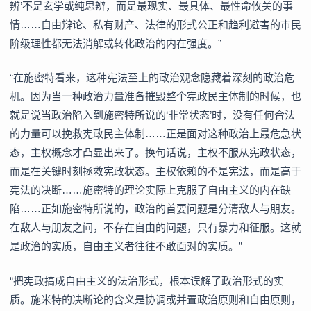
辨’不是玄学或纯思辨，而是最现实、最具体、最性命攸关的事
情……自由辩论、私有财产、法律的形式公正和趋利避害的市民
阶级理性都无法消解或转化政治的内在强度。”
“在施密特看来，这种宪法至上的政治观念隐藏着深刻的政治危
机。因为当一种政治力量准备摧毁整个宪政民主体制的时候，也
就是说当政治陷入到施密特所说的‘非常状态’时，没有任何合法
的力量可以挽救宪政民主体制……正是面对这种政治上最危急状
态，主权概念才凸显出来了。换句话说，主权不服从宪政状态，
而是在关键时刻拯救宪政状态。主权依赖的不是宪法，而是高于
宪法的决断……施密特的理论实际上克服了自由主义的内在缺
陷……正如施密特所说的，政治的首要问题是分清敌人与朋友。
在敌人与朋友之间，不存在自由的问题，只有暴力和征服。这就
是政治的实质，自由主义者往往不敢面对的实质。”
“把宪政搞成自由主义的法治形式，根本误解了政治形式的实
质。施米特的决断论的含义是协调或并置政治原则和自由原则，