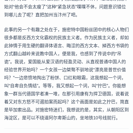
始对“他会不会太瘦了”这种“紧急状态”喋喋不休，问题意识错位
到哪儿去了呢？直把加州当汴州了吧。
此事的另一个有趣之处在于，施密特中国粉丝团中的核心人物们
很多都是反西方文化霸权的民族主义者。作为民族主义者，却如
此钟情于用生硬的翻译体语言、晦涩的西方文本、掉西方书袋的
方式翻山越岭来说教中国人，便是我，也感到了传说中的“吊
诡”。我说，爱国能从爱汉语的轻盈灵动、从直视普通中国人的
经验世界开始吗？一个女孩一边桀骜不驯地说“漂亮是普世价值
吗？”一边悲愤地掏出了粉饼、口红和眼霜，这我想起一个词，
叫“自卑自负情结”。等等，我又想起一个词，叫“拧巴”。你能想
象一群当代德国学者凑一堆，在那引用康有为捍卫德国，说着说
着又对东方怒不可遏拍案而起吗？这个画面是如此之拧巴，简直
是毕加索出品。对施密特迷们，我想说的是，其实，从朝阳区到
海淀区，是可以不绕道阿尔卑斯山的，坐地铁10号线就行。