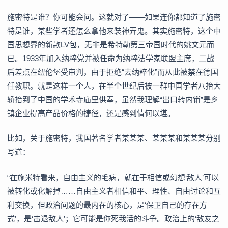
施密特是谁？你可能会问。这就对了——如果连你都知道了施密
特是谁，某些学者还怎么拿他来装神弄鬼。其实施密特，这个中
国思想界的新款LV包，无非是希特勒第三帝国时代的姚文元而
已。1933年加入纳粹党并被任命为纳粹法学家联盟主席，二战
后差点在纽伦堡受审判，由于拒绝“去纳粹化”而从此被禁在德国
任教职。就是这样一个人，在半个世纪后被一群中国学者八抬大
轿抬到了中国的学术寺庙里供奉，虽然我理解“出口转内销”是乡
镇企业提高产品价格的捷径，还是感到情何以堪。
比如，关于施密特，我国著名学者某某某、某某某和某某某分别
写道：
“在施米特看来，自由主义的毛病，就在于相信或幻想‘敌人’可以
被转化或化解掉……自由主义者相信和平、理性、自由讨论和互
利交换，但政治问题的最内在的核心，是‘保卫自己的存在方
式’，是‘击退敌人’；它可能是你死我活的斗争。政治上的‘敌友之