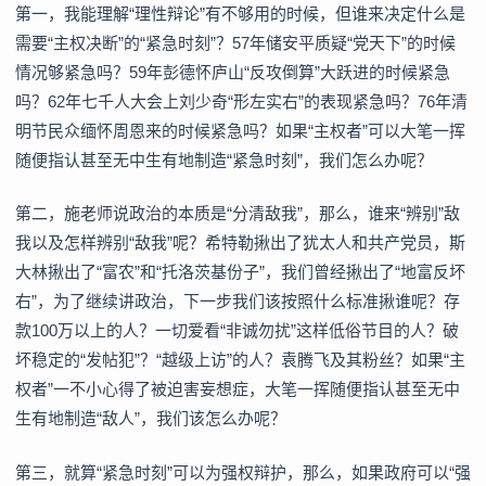
第一，我能理解“理性辩论”有不够用的时候，但谁来决定什么是
需要“主权决断”的“紧急时刻”？57年储安平质疑“党天下”的时候
情况够紧急吗？59年彭德怀庐山“反攻倒算”大跃进的时候紧急
吗？62年七千人大会上刘少奇“形左实右”的表现紧急吗？76年清
明节民众缅怀周恩来的时候紧急吗？如果“主权者”可以大笔一挥
随便指认甚至无中生有地制造“紧急时刻”，我们怎么办呢？
第二，施老师说政治的本质是“分清敌我”，那么，谁来“辨别”敌
我以及怎样辨别“敌我”呢？希特勒揪出了犹太人和共产党员，斯
大林揪出了“富农”和“托洛茨基份子”，我们曾经揪出了“地富反坏
右”，为了继续讲政治，下一步我们该按照什么标准揪谁呢？存
款100万以上的人？一切爱看“非诚勿扰”这样低俗节目的人？破
坏稳定的“发帖犯”？“越级上访”的人？袁腾飞及其粉丝？如果“主
权者”一不小心得了被迫害妄想症，大笔一挥随便指认甚至无中
生有地制造“敌人”，我们该怎么办呢？
第三，就算“紧急时刻”可以为强权辩护，那么，如果政府可以“强