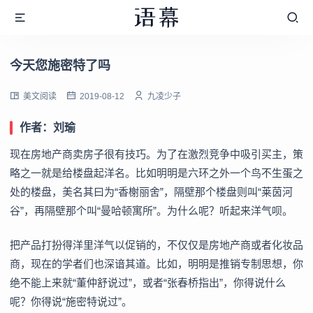
今天您施密特了吗
美文阅读
2019-08-12
九凌少子
作者：刘瑜
现在房地产商卖房子很有技巧。为了在激烈竞争中吸引买主，策
略之一就是给楼盘起洋名。比如明明是六环之外一个鸟不生蛋之
处的楼盘，美名其曰为“香榭丽舍”，隔壁那个楼盘则叫“莱茵河
谷”，再隔壁那个叫“曼哈顿寓所”。为什么呢？听起来洋气呗。
把产品打扮得洋里洋气以促销的，不仅仅是房地产商或者化妆品
商，现在的学者们也深谙其道。比如，明明是推销专制思想，你
绝不能上来就“董仲舒说过”，或者“张春桥指出”，你得说什么
呢？你得说“施密特说过”。