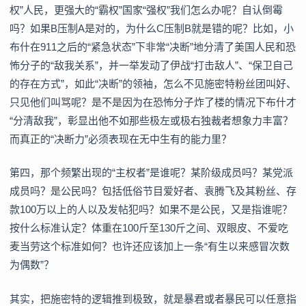
权”人民，更强大的“霸权”国家“强权”我们怎么办呢？自认倒霉
吗？如果B压制A是对的，为什么C压制B就是错的呢？比如，小
布什在911之后的“紧急状态”下非常“决断”地分清了美国人民和恐
怖分子的“敌我关系”，并一举发动了伊战“打击敌人”、“保卫自己
的存在方式”，如此“决断”的领袖，怎么不见施密特粉丝团叫好、
只见他们叫骂呢？是不是因为在恐怖分子炸了楼的情况下布什才
“分清敌我”，彰显出他不如那些极左或极右独裁者想象力丰富？
而真正的“决断力”必须表现在无中生有的能力里？
第四，那个频繁出现的“主权者”是谁呢？某阶级成员吗？某党派
成员吗？是公民吗？包括低俗节目爱好者、袁腾飞及其粉丝、存
款100万以上的人以及发帖犯吗？如果不是公民，又是指谁呢？
按什么标准认定？体重在100斤至130斤之间、双眼皮、不爱吃
麦当劳这个标准如何？也许还应该加上一条“有生以来感冒次数
为偶数”？
其实，把施密特的逻辑推到极致，就是暴君或者暴民可以任意指