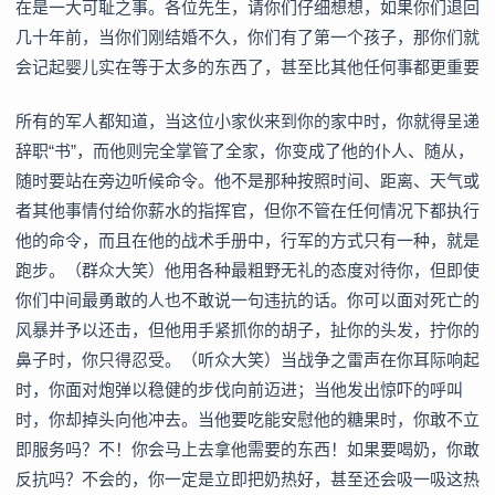
在是一大可耻之事。各位先生，请你们仔细想想，如果你们退回
几十年前，当你们刚结婚不久，你们有了第一个孩子，那你们就
会记起婴儿实在等于太多的东西了，甚至比其他任何事都更重要
所有的军人都知道，当这位小家伙来到你的家中时，你就得呈递
辞职“书”，而他则完全掌管了全家，你变成了他的仆人、随从，
随时要站在旁边听候命令。他不是那种按照时间、距离、天气或
者其他事情付给你薪水的指挥官，但你不管在任何情况下都执行
他的命令，而且在他的战术手册中，行军的方式只有一种，就是
跑步。（群众大笑）他用各种最粗野无礼的态度对待你，但即使
你们中间最勇敢的人也不敢说一句违抗的话。你可以面对死亡的
风暴并予以还击，但他用手紧抓你的胡子，扯你的头发，拧你的
鼻子时，你只得忍受。（听众大笑）当战争之雷声在你耳际响起
时，你面对炮弹以稳健的步伐向前迈进；当他发出惊吓的呼叫
时，你却掉头向他冲去。当他要吃能安慰他的糖果时，你敢不立
即服务吗？不！你会马上去拿他需要的东西！如果要喝奶，你敢
反抗吗？不会的，你一定是立即把奶热好，甚至还会吸一吸这热