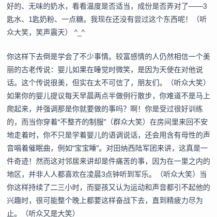
好的、无味的奶水，看看温度是否适当，成份是否弄对了——3
匙水、1匙奶粉、一点糖。我现在还没有尝过这个东西呢！（听
众大笑，笑声震天） ^_^
你这样下去倒是学会了不少事情。较富感情的人仍然相信一个美
丽的古老传说：婴儿如果在睡觉时微笑，是因为天使在对他说
话。这个传说很美，但实在太不可信了，朋友们。（听众大笑）
如果你的婴儿提议每天早晨两点半做例行散步，你难道不是马上
爬起来，并强调那是你就要做的事吗？啊！你是受过很好训练
的，而当你穿着“不整齐的制服”（群众大笑）在房间里来回不安
地走着时，你不只是学着婴儿的语调说话，还会用含有母性的声
音唱着催眠曲，例如“宝宝睡”。对田纳西陆军团来讲，这真是一
件奇迹！然而这对邻居来讲却是件痛苦的事，因为在一里之内的
地区，并非人人都喜欢在凌晨3点钟听到军乐。（听众大笑）当
你这样持续了二三小时，而婴孩又认为运动和声音都引不起他的
兴趣时，很可能整个晚上都要这样奋战下去，直到精疲力尽为
止。（听众又是大笑）