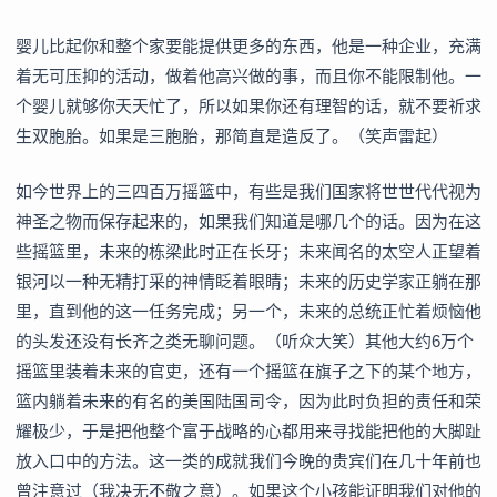
婴儿比起你和整个家要能提供更多的东西，他是一种企业，充满
着无可压抑的活动，做着他高兴做的事，而且你不能限制他。一
个婴儿就够你天天忙了，所以如果你还有理智的话，就不要祈求
生双胞胎。如果是三胞胎，那简直是造反了。（笑声雷起）
如今世界上的三四百万摇篮中，有些是我们国家将世世代代视为
神圣之物而保存起来的，如果我们知道是哪几个的话。因为在这
些摇篮里，未来的栋梁此时正在长牙；未来闻名的太空人正望着
银河以一种无精打采的神情眨着眼睛；未来的历史学家正躺在那
里，直到他的这一任务完成；另一个，未来的总统正忙着烦恼他
的头发还没有长齐之类无聊问题。（听众大笑）其他大约6万个
摇篮里装着未来的官吏，还有一个摇篮在旗子之下的某个地方，
篮内躺着未来的有名的美国陆国司令，因为此时负担的责任和荣
耀极少，于是把他整个富于战略的心都用来寻找能把他的大脚趾
放入口中的方法。这一类的成就我们今晚的贵宾们在几十年前也
曾注意过（我决无不敬之意）。如果这个小孩能证明我们对他的