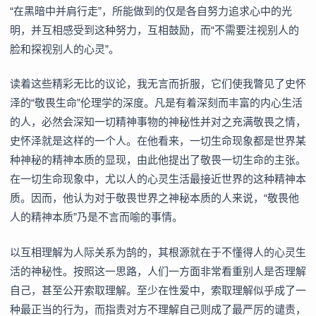
“在黑暗中并肩行走”，所能做到的仅是各自努力追求心中的光
明，并互相感受到这种努力，互相鼓励，而“不需要注视别人的
脸和探视别人的心灵”。
读着这些精彩无比的议论，我无言而折服，它们使我瞥见了史怀
泽的“敬畏生命”伦理学的深度。凡是有着深刻而丰富的内心生活
的人，必然会深知一切精神事物的神秘性并对之充满敬畏之情，
史怀泽就是这样的一个人。在他看来，一切生命现象都是世界某
种神秘的精神本质的显现，由此他提出了敬畏一切生命的主张。
在一切生命现象中，尤以人的心灵生活最接近世界的这种精神本
质。因而，他认为对于敬畏世界之神秘本质的人来说，“敬畏他
人的精神本质”乃是不言而喻的事情。
以互相理解为人际关系为鹄的，其根源就在于不懂得人的心灵生
活的神秘性。按照这一思路，人们一方面非常看重别人是否理解
自己，甚至公开索取理解。至少在性爱中，索取理解似乎成了一
种最正当的行为，而指责对方不理解自己则成了最严厉的谴责，