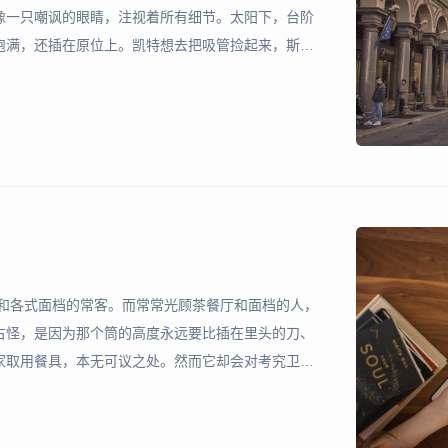
像一只嘲讽的眼睛，注视着所有细节。太阳下，台阶
饱满，还插在原位上。凯特想去把吸管捡起来，斯蒂
好像体内透亮一样，腰腿颤抖着正在拉屎，脸上带着
树皮看上去
厅和各式面档的常客。而常常光顾茶餐厅和面档的人，
古怪，是因为那个筒的高度永远要比插在里头的刀、
家取用餐具，本无可议之处。然而它却会对考究卫生
往哪一头放的问题了。假如你把刀叉露在筒外，它不
的地方；假如你