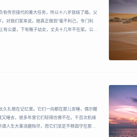
上负有传宗接代的重大任务，所以十八岁就结了婚。父
岁。对我们家来说，她真正做到“毫不利己，专门利
。上有公婆，下有稚子幼女，丈夫十几年不在家。公公
些年，她究竟受了多少苦，她只是偶尔对我流露一
念过小学，大
能长久扎根在记忆里。它们一向都在那儿安睡，偶尔醒
就又睡去，很多年里它们轻得仿佛不在。千百次机缘
所谓人生大事消磨殆尽，而它们坚定不移固守在那
照片，拍时并不经意，随手放在哪儿，多年中甚至不