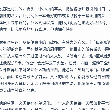
说都是相对的。街头一个小小的事故，把餐馆厨师吸引到门口，
创性的念头，比我阅读一本最好的书或者欣悦于一些无用的梦，
本质上是单调的，那么真理就是：他比我更容易也更好地逃出了
他并不比我更多地拥有真理，但他拥有快乐。
活变得单调，以便使最小的事故都富有伟大的意义。任何历险的
失猎狮的兴致，而在我单调的厨师那里，他目击的所有街头斗殴
对于从来没有离开过里斯本的人来说，驾驶电车去一趟B区就像
让他探访S市，他也许会觉得去了火星。在另一方面，遍游了全
以外就再也不能发现什么新的东西。他总是看见新的东西。哪里
倦，而后者总是毁灭了前者。真正的聪明人，都能够从他自己的
须同任何人说话，无须了解任何阅读的方法，他仅仅需要知道如
颗灵魂里纯真的悲哀。
他的单调，必须使存在单调化。一个人必须使每一天都如此平常