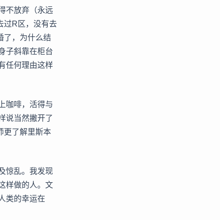
得不放弃（永远
去过R区，没有去
婚了，为什么结
身子斜靠在柜台
有任何理由这样
上咖啡，活得与
样说当然撇开了
师更了解里斯本
及惊乱。我发现
这样做的人。文
人类的幸运在