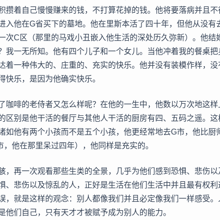
积攒着自己慢慢赚来的钱，不打算花掉的钱。他将要落病并且不
进入他在G省买下的墓地。他在里斯本活了四十年，但他从没有
一次C区（那里的马戏小丑嵌入他生活的深处历久弥新）。他结
？我一无所知。他有四个儿子和一个女儿。当他冲着我的餐桌把
达着一种伟大的、庄重的、充实的快乐。他并没有装模作样，没
得快乐，是因为他确实快乐。
了咖啡的老侍者又怎么样呢？在他的一生中，他数以万次地这样
的区别是他干活的餐厅与其他人干活的厨房有四、五码之遥。这
诸如他有两个小孩而不是五个小孩，他更经常地去G市，他比厨
市，他在那里呆过四年），他同样是充实的。
骇，再一次观看那些生类的全景，几乎为他们感到恐惧、悲伤以
惧、悲伤以及惊乱的人，正好是生活在他们生活中并且最有权利
误，就是这样的观念：别人都像我们并且必定像我们一样感受。
是他们自己，只有天才才被赋予成为别人的能力。