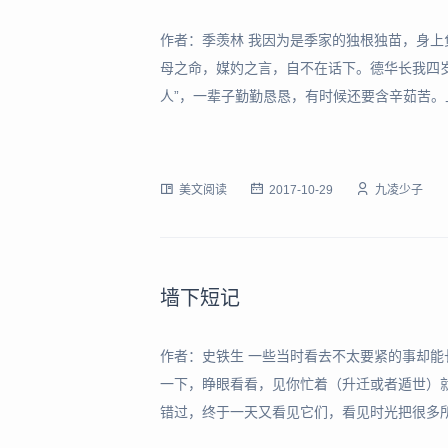
作者：季羡林 我因为是季家的独根独苗，身
母之命，媒妁之言，自不在话下。德华长我四
人”，一辈子勤勤恳恳，有时候还要含辛茹苦
又极难侍候，家里又穷，经济朝不保夕。在这
点，我实在说不清楚。 德华天资不是太高，只
美文阅读
2017-10-29
九凌少子
墙下短记
作者：史铁生 一些当时看去不太要紧的事却
一下，睁眼看看，见你忙着（升迁或者遁世）
错过，终于一天又看见它们，看见时光把很多
儿，沉沉地有了无比的重量。比如一张旧日的