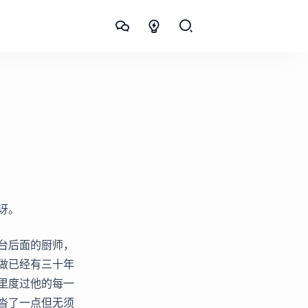
讶。
台后面的厨师，
做已经有三十年
里度过他的每一
沓了一点但无须