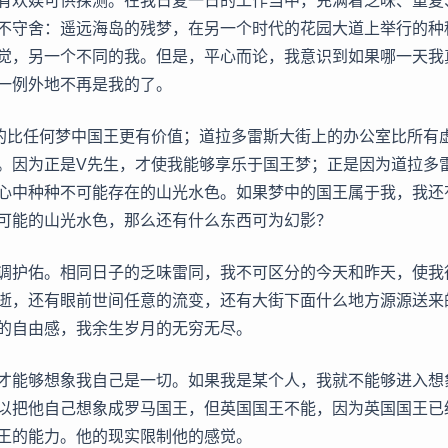
有欢娱可供探测。在我日复一日的工作当中，充满着乏味、重复
不守舍：遥远海岛的残梦，在另一个时代的花园大道上举行的种
觉，另一个不同的我。但是，平心而论，我意识到如果哪一天我
一例外地不再是我的了。
的比任何梦中国王更有价值；道拉多雷斯大街上的办公室比所有
。因为正是V先生，才使我能够享乐于国王梦；正是因为道拉多
心中种种不可能存在的山光水色。如果梦中的国王属于我，我还
可能的山光水色，那么还有什么东西可为幻影？
调护佑。相同日子的乏味雷同，我不可区分的今天和昨天，使我
逝，还有眼前世间任意的流变，还有大街下面什么地方源源送来
的自由感，我余生岁月的无穷无尽。
才能够想象我自己是一切。如果我是某个人，我就不能够进入想
以把他自己想象成罗马国王，但英国国王不能，因为英国国王已
王的能力。他的现实限制他的感觉。