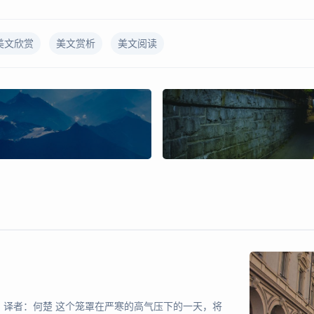
美文欣赏
美文赏析
美文阅读
》 译者：何楚 这个笼罩在严寒的高气压下的一天，将