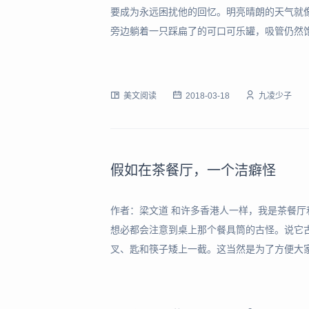
要成为永远困扰他的回忆。明亮晴朗的天气就
旁边躺着一只踩扁了的可口可乐罐，吸管仍然
芬拉住了她。远处的一棵树旁立着一只狗，它
恍惚而兴奋的表情。那棵树是株老朽的橡树，
美文阅读
2018-03-18
九凌少子
假如在茶餐厅，一个洁癖怪
作者：梁文道 和许多香港人一样，我是茶餐
想必都会注意到桌上那个餐具筒的古怪。说它
叉、匙和筷子矮上一截。这当然是为了方便大
的人带来一个巨大的困境，那就是这些餐具该
只会沾灰惹尘，还变相成了苍蝇蚊虫歇脚休息