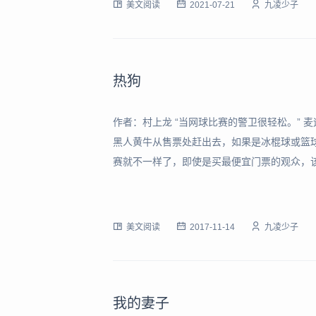
美文阅读
2021-07-21
九凌少子
热狗
作者：村上龙 “当网球比赛的警卫很轻松。” 
黑人黄牛从售票处赶出去，如果是冰棍球或篮
赛就不一样了，即使是买最便宜门票的观众，
球。” 门票按照价格的高低，依次分为红色、
方说，最远的蓝色座位看到的选手，就和火柴
美文阅读
2017-11-14
九凌少子
我的妻子