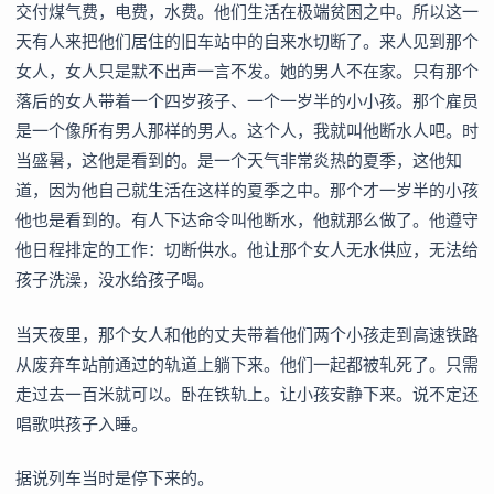
交付煤气费，电费，水费。他们生活在极端贫困之中。所以这一
天有人来把他们居住的旧车站中的自来水切断了。来人见到那个
女人，女人只是默不出声一言不发。她的男人不在家。只有那个
落后的女人带着一个四岁孩子、一个一岁半的小小孩。那个雇员
是一个像所有男人那样的男人。这个人，我就叫他断水人吧。时
当盛暑，这他是看到的。是一个天气非常炎热的夏季，这他知
道，因为他自己就生活在这样的夏季之中。那个才一岁半的小孩
他也是看到的。有人下达命令叫他断水，他就那么做了。他遵守
他日程排定的工作：切断供水。他让那个女人无水供应，无法给
孩子洗澡，没水给孩子喝。
当天夜里，那个女人和他的丈夫带着他们两个小孩走到高速铁路
从废弃车站前通过的轨道上躺下来。他们一起都被轧死了。只需
走过去一百米就可以。卧在铁轨上。让小孩安静下来。说不定还
唱歌哄孩子入睡。
据说列车当时是停下来的。