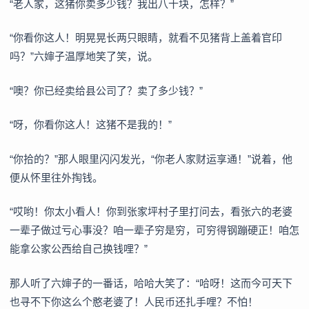
“老人家，这猪你卖多少钱？我出八十块，怎样？”
“你看你这人！明晃晃长两只眼睛，就看不见猪背上盖着官印
吗？”六婶子温厚地笑了笑，说。
“噢？你已经卖给县公司了？卖了多少钱？”
“呀，你看你这人！这猪不是我的！”
“你拾的？”那人眼里闪闪发光，“你老人家财运享通！”说着，他
便从怀里往外掏钱。
“哎哟！你太小看人！你到张家坪村子里打问去，看张六的老婆
一辈子做过亏心事没？咱一辈子穷是穷，可穷得钢蹦硬正！咱怎
能拿公家公西给自己换钱哩？”
那人听了六婶子的一番话，哈哈大笑了：“哈呀！这而今可天下
也寻不下你这么个憨老婆了！人民币还扎手哩？不怕！