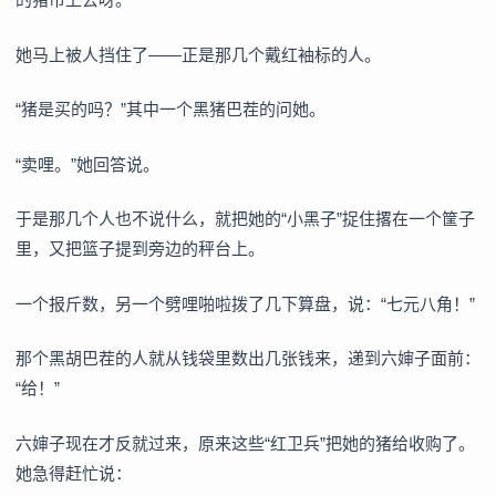
她马上被人挡住了——正是那几个戴红袖标的人。
“猪是买的吗？”其中一个黑猪巴茬的问她。
“卖哩。”她回答说。
于是那几个人也不说什么，就把她的“小黑子”捉住撂在一个筐子
里，又把篮子提到旁边的秤台上。
一个报斤数，另一个劈哩啪啦拨了几下算盘，说：“七元八角！”
那个黑胡巴茬的人就从钱袋里数出几张钱来，递到六婶子面前：
“给！”
六婶子现在才反就过来，原来这些“红卫兵”把她的猪给收购了。
她急得赶忙说：