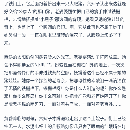
了铁门上。它后面跟着挤出来一只大肥猪。六婶子认出来这就是
好交给“公家人”的那口猪。老婆婆慌忙把自己的瘦手伸过铁栅
栏，忘情地抚摸着“小黑子”那滚圆的背顶，她看见她的猪娃娃的
背上，也盖上了一个圆圆的官印。啊，它从此再也不属于她了！
她鼻根一酸，一直在眼眶里旋转的泪花子，从脸颊上滚落了下
来。
西斜的太阳仍然闪耀着烫人的光芒。老婆婆感动了阵阵眩晕。她
舍不得她亲爱的“小黑子”。她索性坐在栅栏门外的地上，一次次
把那瘦骨伶仃的手伸过铁条的空隙，抚摸着这个已经不属于她的
猪娃娃。她像一个探监的老母亲，把那母性的幸酸泪一滴滴洒在
了无情的铁栅栏下。铁栅栏呀！你是什么人制造的呢？你多么愚
蠢！你多么残忍！你多么可耻！你把共产党和老百姓隔开了！你
是魔鬼挥舞的两刃刀，一面对着共产党，一面对着老百姓……
黄昏降临的时候，六婶子才蹒跚地走出了这个土院子。街上已经
空无一人。水泥电杆上的几颗路灯像几只害了眼病的红眼睛在盯