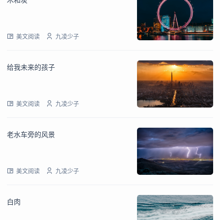
木和炭
美文阅读
九凌少子
给我未来的孩子
美文阅读
九凌少子
老水车旁的风景
美文阅读
九凌少子
白肉