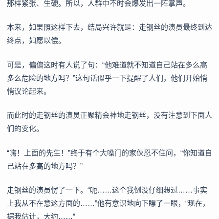
那样紧张、生硬。所以，人群中不时会爆发出一阵掌声。
本来，如果照这样下去，结局兴许就是：走钢丝的演员最终到达
终点，如愿以偿。
可是，偏偏这时有人说了句：“他难道就不知道自己站在多么高
多么危险的地方吗？”这句话似乎一下提醒了人们，他们开始悄
悄议论起来。
而此时的走钢丝的演员正聚精会神地走钢丝，没有注意到下面人
们的变化。
“嗨！上面的先生！”终于有个大嗓门的家伙忍不住问，“你知道自
己站在多高的地方吗？”
走钢丝的演员愣了一下。“呃……这个我倒没仔细想过……事实
上我从不在意这方面的……”他有意识地向下瞟了一眼，“现在，
据我估计，大约……”