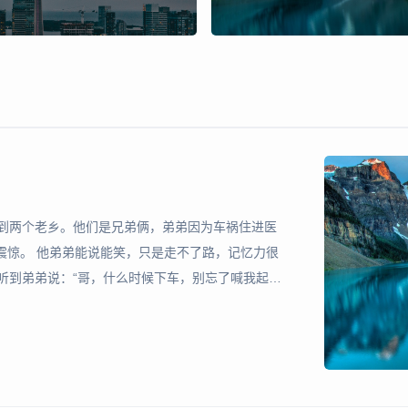
遇到两个老乡。他们是兄弟俩，弟弟因为车祸住进医
？”我震惊。 他弟弟能说能笑，只是走不了路，记忆力很
听到弟弟说：“哥，什么时候下车，别忘了喊我起
有5次。第二天，我问起这事，他告诉我，弟弟是在6年前