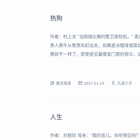
热狗
作者：村上龙 “当网球比赛的警卫很轻松。” 
黑人黄牛从售票处赶出去，如果是冰棍球或篮
赛就不一样了，即使是买最便宜门票的观众，
球。” 门票按照价格的高低，依次分为红色、
方说，最远的蓝色座位看到的选手，就和火柴
美文阅读
2017-11-14
九凌少子
人生
作者：刘慈欣 母亲：“我的孩儿，你听得见吗？”