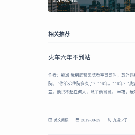
匈牙利咖啡馆
相关推荐
火车六年不到站
作者：魏岚 我到武警医院看望哥哥时，意外
院。 “你弟弟住院多久了？” “6年。” “6年
差。他记不起任何人，除了他哥哥。 半夜，我
来。” “知道了。” 这样的对话，一晚上至少
春节回家时被车撞的，出事时，刚下
美文阅读
2019-08-29
九凌少子