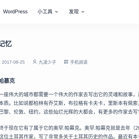
WordPress
小工具
发现
记忆
2017-08-25
九凌少子
手机阅读
帕慕克
一座伟大的城市都需要一个伟大的作家去写出它的灵魂和故事，
本质。比如说都柏林有乔艾斯，布拉格有卡夫卡，里斯本有佩索
巴黎、伦敦、纽约，这些灿烂光辉的大都会，有更多的作家去写
终于现在它有了属于它的奥罕.帕幕克。奥罕.帕幕克就是去年（2
这位土耳其作家，写了非常多关于土耳其历史的作品。最近有本