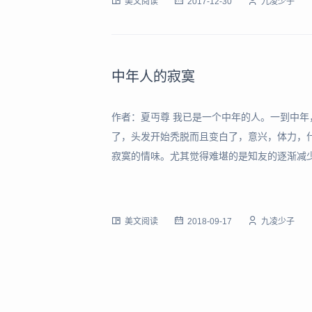
美文阅读
2017-12-30
九凌少子
中年人的寂寞
作者：夏丏尊 我已是一个中年的人。一到中
了，头发开始秃脱而且变白了，意兴，体力，
寂寞的情味。尤其觉得难堪的是知友的逐渐减
的人数是随了年龄增加的，一个人年龄越大，
了。可是相识的人并不就是朋友。我们和许多
美文阅读
2018-09-17
九凌少子