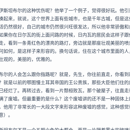
伊斯坦布尔的这种忧伤呢？他举了一个例子，觉得很好玩。他引
凑起来，就说，这个世界上面有些城市，也是千年古城，但是这
活仍然很好，自己的城市仍然很兴旺很发达，所以他非常骄傲和
如果你在日尔瓦的街上面问路的时候，日内瓦的居民会这样子跟
走，看到一条青红色的漂亮的路灯，旁边就是那座壮观美丽的喷
何如何，是这样子来形容的。换句话说，住在这个城市里面的人
壮观的，美丽的，优雅的。
布尔的人会怎么跟你指路呢？就是，先生，你往前直走，你看到
？就是以前的鄂图慢土耳其帝国的王公贵族，那些大臣他们住的
已经烂了。再转过去，看到一片颓桓败瓦，那个破屋子，往直走
满了废墟。但最重要的是什么？这个废墟讲的还不是一种固体上
。他用了非常长的一大段文字来形容这种废墟的感觉，这种感觉
意）。