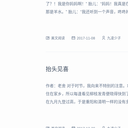
了？！我是你妈妈啊！” 胎儿：“妈妈！我真是
那是羊水。” 胎儿：“我还听到一个声音，咚咚
声……孩儿，你是在妈妈的肚子里呢！” 胎儿：
行？孩儿，妈要把你生出来
美文阅读
2017-11-08
九凌少子
抬头见喜
作者：老舍 对于时节，我向来不特别的注意
住在家乡，所以每逢看见柳枝发青便晓得快到
在九月九登过高，于是重阳和清明一样的没有
马虎过去。即使我故意躲着它们，账条是不会
许多人惦记着，不但来信，送账条，而且要找上