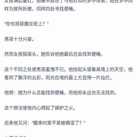
女孩满脸羞红，她垂头叙述了与他近似的梦中情景。她在梦中同
样为尿所折磨，同样四处寻找便桶。
“你也将尿撒在街上？”
男孩十分兴奋。
然而女孩摇摇头，她告诉他她最后总会找到便桶。
这个不同之处使男孩羞愧不已。他抬起头望着高墙上的天空，他
看到了飘浮的云彩，阳光在墙的最上方显得一片灿烂。
他想：她为什么总能找到便桶，而他却永远也无法找到。
这个想法使他内心燃起了嫉妒之火。
后来他又问：“醒来时是不是被褥湿了？”