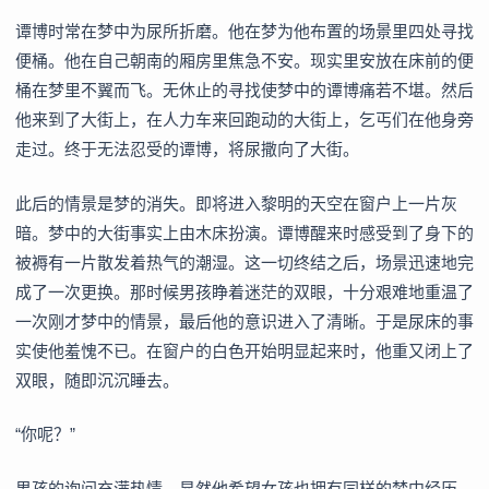
谭博时常在梦中为尿所折磨。他在梦为他布置的场景里四处寻找
便桶。他在自己朝南的厢房里焦急不安。现实里安放在床前的便
桶在梦里不翼而飞。无休止的寻找使梦中的谭博痛若不堪。然后
他来到了大街上，在人力车来回跑动的大街上，乞丐们在他身旁
走过。终于无法忍受的谭博，将尿撒向了大街。
此后的情景是梦的消失。即将进入黎明的天空在窗户上一片灰
暗。梦中的大街事实上由木床扮演。谭博醒来时感受到了身下的
被褥有一片散发着热气的潮湿。这一切终结之后，场景迅速地完
成了一次更换。那时候男孩睁着迷茫的双眼，十分艰难地重温了
一次刚才梦中的情景，最后他的意识进入了清晰。于是尿床的事
实使他羞愧不已。在窗户的白色开始明显起来时，他重又闭上了
双眼，随即沉沉睡去。
“你呢？”
男孩的询间充满热情，显然他希望女孩也拥有同样的梦中经历。