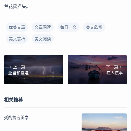
兰花摇摇头。
优美文章
文章阅读
每日一文
美文欣赏
美文赏析
美文阅读
上一篇
下一篇
亚当和夏娃
疯人疯事
相关推荐
粥的贫穷美学