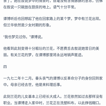
亲了。她在叙说梦中的情景时，丝毫没有含情脉脉的意思，仿佛
在叙说一只碗放在厨房的地上。语气十分平常。
谭博听后也回想起了他在回家路上的某个梦。梦中有兰花出现。
但兰华依然是少女时期的形象。
“我也梦见过你。”谭博说。
他看到此刻变得十分粗壮的兰花，不愿费舌去叙说她昔日的美
丽。有关兰花的梦，在谭博那里将永远地销声匿迹。
四
一九七二年十二月。垂头丧气的谭博以反革命分子的身份回到家
中。母亲已经去世，他是来料理后事。
此刻兰花的儿女基本上已经长大成人。兰花依然如过去那样没有
职业。当谭博走入家中时，兰花正在洗塑料布，以此挣钱糊口。