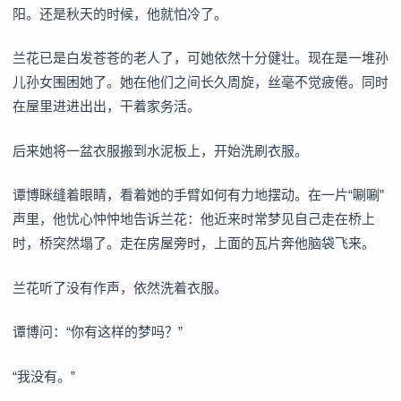
阳。还是秋天的时候，他就怕冷了。
兰花已是白发苍苍的老人了，可她依然十分健壮。现在是一堆孙
儿孙女围困她了。她在他们之间长久周旋，丝毫不觉疲倦。同时
在屋里进进出出，干着家务活。
后来她将一盆衣服搬到水泥板上，开始洗刷衣服。
谭博眯缝着眼睛，看着她的手臂如何有力地摆动。在一片“唰唰”
声里，他忧心忡忡地告诉兰花：他近来时常梦见自己走在桥上
时，桥突然塌了。走在房屋旁时，上面的瓦片奔他脑袋飞来。
兰花听了没有作声，依然洗着衣服。
谭博问：“你有这样的梦吗？”
“我没有。”