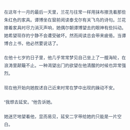
在这年十一月的最后一天里，兰花与往常一样用抹布擦洗着那些
朱红色的家具。谭博坐在窗前阅读泰戈尔有关飞鸟的诗句。兰花
擦着家具时尽力消灭声响，她偶尔朝谭博望去的眼神有些抖动。
她希望现存的宁静不会遭受破坏。然而阅读总会带来疲倦。当谭
博合上书，他必然要说话了。
在他十七岁的日子里，他几乎常常梦见自己坐上了一艘海轮，在
浪涛里颠簸不止。一种渴望出门的欲望在他清醒的时候也异常强
烈。
现在他开始向她叙述自己近来时常在梦中出现的躁动不安。
“我想去延安。”他告诉她。
她迷茫地望着他，显而易见，延安二字带给她的只能是一片空
白。