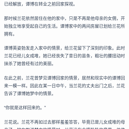
已经解放，谭博在转业之前回家探视。
那时候兰花依然居住在他的家中，只是不再是他母亲的女佣，开
始独立地享受起自己的生活。谭博家中的两间房屋已划给兰花所
拥有。
谭博英姿勃发走入家中的情景，给兰花留下了深刻的印象。此时
兰花已经儿女成堆，她已经丧失了昔日的苗条，粗壮的腰扭动时
抹杀了她曾经有过的美丽。
在此之前，兰花曾梦见谭博回家的情景，居然和现实中的谭博回
来一模一样。因此在某一日中午，当兰花的丈夫出门之后，兰花
告诉了谭博她梦中的情景。
“你就是这样回来的。”
兰花说。兰花不再如过去那样羞羞答答，毕竟已是儿女成堆的母