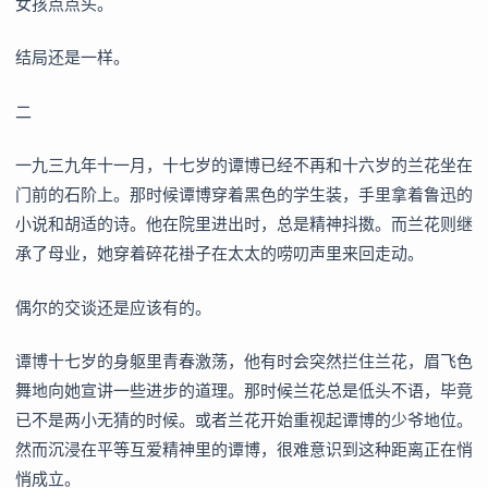
女孩点点头。
结局还是一样。
二
一九三九年十一月，十七岁的谭博已经不再和十六岁的兰花坐在
门前的石阶上。那时候谭博穿着黑色的学生装，手里拿着鲁迅的
小说和胡适的诗。他在院里进出时，总是精神抖擞。而兰花则继
承了母业，她穿着碎花褂子在太太的唠叨声里来回走动。
偶尔的交谈还是应该有的。
谭博十七岁的身躯里青春激荡，他有时会突然拦住兰花，眉飞色
舞地向她宣讲一些进步的道理。那时候兰花总是低头不语，毕竟
已不是两小无猜的时候。或者兰花开始重视起谭博的少爷地位。
然而沉浸在平等互爱精神里的谭博，很难意识到这种距离正在悄
悄成立。