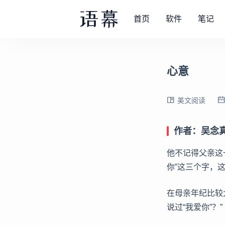
首页
软件
笔记
心意
美文阅读
作者：吴念
他不记得父亲这
你”这三个字，
在母亲年纪比较
说过“我爱你”？”