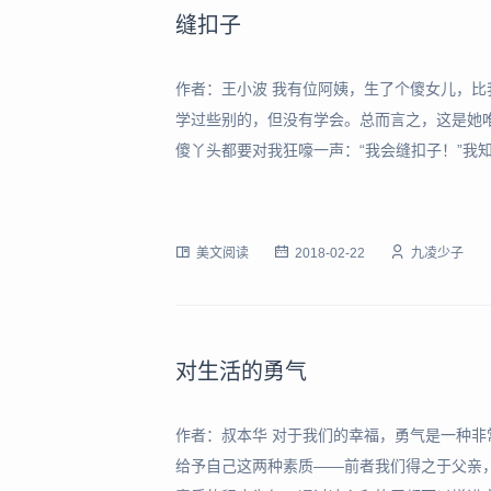
缝扣子
作者：王小波 我有位阿姨，生了个傻女儿，
学过些别的，但没有学会。总而言之，这是她
傻丫头都要对我狂嚎一声：“我会缝扣子！”我
肯，理由有二：其一，我自己会缝扣子；其二
的味也很难闻。 假如我那位傻大姐学会了一点
美文阅读
2018-02-22
九凌少子
对生活的勇气
作者：叔本华 对于我们的幸福，勇气是一种
给予自己这两种素质——前者我们得之于父亲