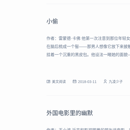
小偷
作者：雷蒙德·卡佛 他第一次注意到那位年轻
在脑后梳成一个髻——那男人想像它放下来披
挂着一个沉重的黑皮包。他设法一睹她的面貌
时，他才见识了她的美貌，她脸色苍白、双眸
他在瞪着她看，所以突然将目光下移。航空公
美文阅读
2018-03-11
九凌少子
外国电影里的幽默