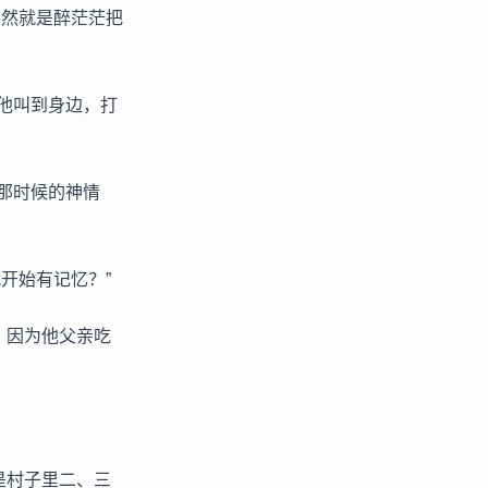
不然就是醉茫茫把
他叫到身边，打
那时候的神情
开始有记忆？”
，因为他父亲吃
是村子里二、三