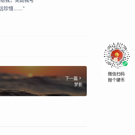
笔给我，奖励我考
远珍惜……”
微信扫码
下一篇
抛个硬币
梦影