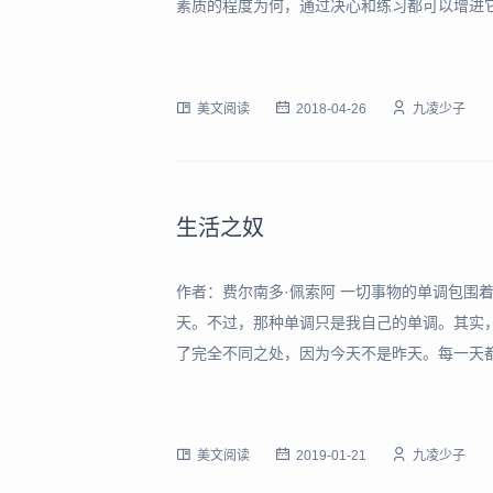
素质的程度为何，通过决心和练习都可以增进它
要铁一般刚强的感觉意识，作为承受命运、防
斗。我们所走的每一步都引起争斗。伏尔泰说得
美文阅读
2018-04-26
九凌少子
生活之奴
作者：费尔南多·佩索阿 一切事物的单调包围
天。不过，那种单调只是我自己的单调。其实
了完全不同之处，因为今天不是昨天。每一天
相似。只有在心灵中，才会有绝对的同一（尽
聚并且被简化。世界是由海角和尖峰组成的，
美文阅读
2019-01-21
九凌少子