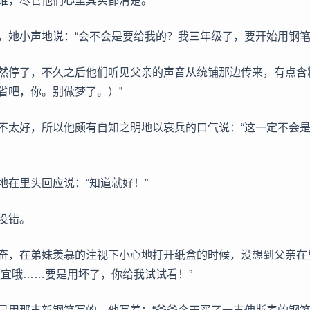
谁，尽管他们心里其实都清楚。
，她小声地说：“会不会是要给我的？我三年级了，要开始用钢笔
然停了，不久之后他们听见父亲的声音从统铺那边传来，有点含
省吧，你。别做梦了。）”
不太好，所以他颇有自知之明地以哀兵的口气说：“这一定不会
地在里头回应说：“知道就好！”
没错。
奋，在弟妹羡慕的注视下小心地打开纸盒的时候，没想到父亲在
便宜哦……要是用坏了，你给我试试看！”