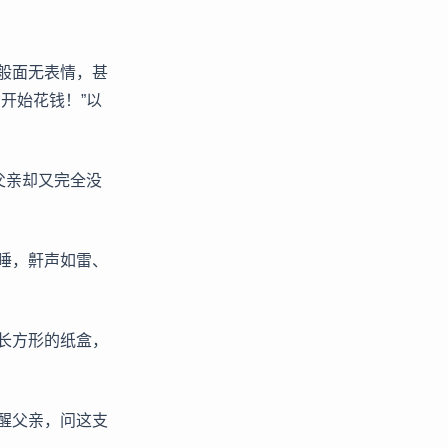
。
般面无表情，甚
开始花钱！”以
父亲却又完全没
睡，鼾声如雷、
长方形的纸盒，
醒父亲，问这支