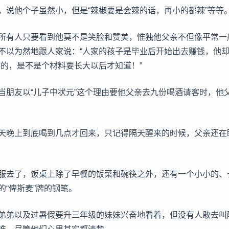
，说他个子虽然小，但是“辣椒要是会辣的话，再小的都辣”等等
所有人只要看到他莫不是笑脸和赞美，惟独他父亲不但像平常一
不以为然地跟人家说：“人家的孩子是毕业后开始出去赚钱，他却
喜的，是不是个材料要长大以后才知道！”
当朋友以“儿子中状元”这个理由要他父亲去九份喝酒请客时，他
天晚上到底喝到几点才回来，只记得隔天醒来的时候，父亲还在
服去了，饭桌上除了早餐的饭菜和碗筷之外，还有一个小小的、
的“俾斯麦”牌的钢笔。
弟弟以及过暑假要升三年级的妹妹兴奋地看着，但没有人敢去叫