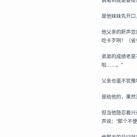
钢笔到底是要给
是他妹妹先开口
他父亲的鼾声忽
吃卡歹咧！（省
弟弟的成绩老是
啦……。”
父亲也毫不犹豫
是给他的，果然
但当他隐忍着兴
声说：“那个不