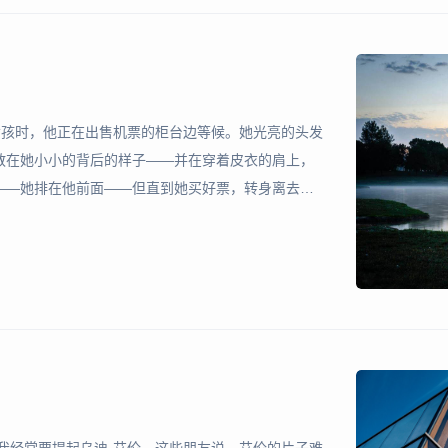
女孩时，他正在出售机票的柜台边等候。她光亮的头发
散在她小小的背后的样子——并在穿着皮衣的肩上，
——她排在他前面——但直到她买好票，转身离去
漆黑、嘴唇丰满，她的美使他心跳加快。她似乎知道
司职员打断了他