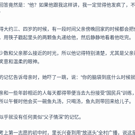
回答竟然是：“他？如果他跟我这样讲，我一定觉得他发疯了，
”
得大约三、四岁的时候，有一段时间父亲傍晚回家的时候都会把
，用筷子戳起里头的两颗鱼丸递给他，然后静静地看着他吃完。
少数和父亲那么接近的时光，所以他记得特别清楚，尤其是父亲
笑意和温柔的眼神。
的记忆告诉母亲时，她吓了一跳，说：“你的脑袋到底什么时候就
亲和一些年龄相近的人每天都得带便当去九份接受“国民兵”训练
所以午餐时他会买一碗鱼丸汤，只喝汤，鱼丸则带回来给儿子。
似乎就没有任何类似“父子情深”的记忆。
考上第一志愿的初中时，里长兴奋到用“放送头”全村广播，说这