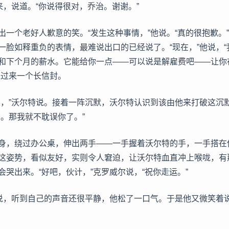
来，说道。“你说得很对，乔治。谢谢。”
出一个老好人歉意的笑。“发生这种事情，”他说。“真的很抱歉。
一脸如释重负的表情，最难说出口的已经说了。“现在，”他说，“
和下个月的薪水。它能给你一点——可以说是解雇费吧——让你
递过来一个长信封。
了，”沃尔特说。接着一阵沉默，沃尔特认识到该由他来打破这沉
治。那我就不耽误你了。”
身，绕过办公桌，伸出两手——一手握着沃尔特的手，一手搭在
这姿势，看似友好，实则令人窘迫，让沃尔特血直冲上喉咙，有
会哭出来。“好吧，伙计，”克罗威尔说，“祝你走运。”
特说，听到自己的声音还很平静，他松了一口气。于是他又微笑着