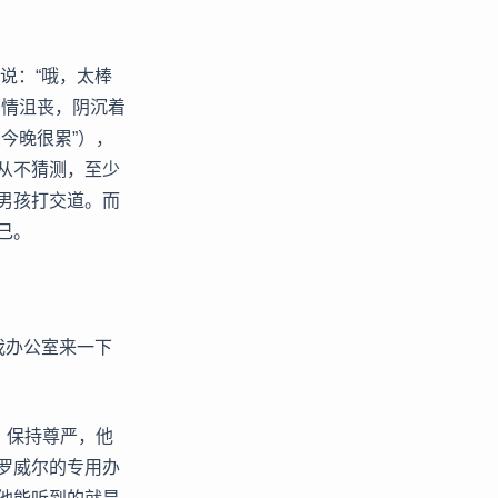
说：“哦，太棒
神情沮丧，阴沉着
今晚很累”），
从不猜测，至少
男孩打交道。而
己。
我办公室来一下
。保持尊严，他
罗威尔的专用办