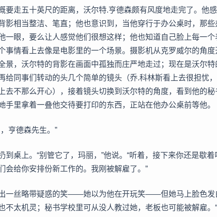
概要走五十英尺的距离，沃尔特.亨德森颇有风度地走完了。他
背影相当整洁、笔直；他也意识到，当他穿行于办公桌时，那些
他一眼，要么让人感觉他们很想这样；他也知道自己脸上每一个
个事情看上去像是电影里的一个场景。摄影机从克罗威尔的角度
全景，沃尔特的背影在画面中孤独而庄严地走过；现在是沃尔特
再给同事们转动的头几个简单的镜头（乔.科林斯看上去很担忧，
上去不那么开心），接着镜头切换到沃尔特的角度，看到他的秘
她手里拿着一叠他交待要打印的东西，正站在他办公桌前等他。
意，亨德森先生。”
扔到桌上。“别管它了，玛丽，”他说。“听着，接下来你还是歇
们会给你安排份新工作的。我刚被解雇了。”
出一丝略带疑惑的笑——她以为他在开玩笑——但她马上脸色发
也不太机灵；秘书学校里可从没人教过她，老板也可能被解雇。