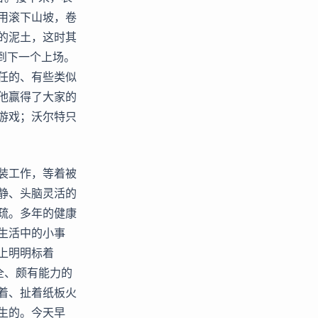
用滚下山坡，卷
的泥土，这时其
轮到下一个上场。
任的、有些类似
他赢得了大家的
游戏；沃尔特只
装工作，等着被
静、头脑灵活的
疏。多年的健康
生活中的小事
上明明标着
全、颇有能力的
着、扯着纸板火
生的。今天早