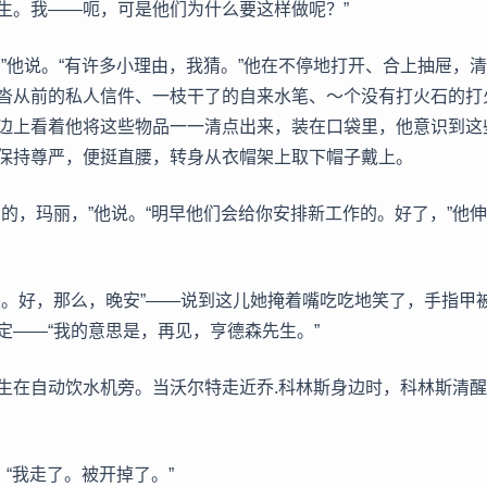
生。我——呃，可是他们为什么要这样做呢？”
，”他说。“有许多小理由，我猜。”他在不停地打开、合上抽屉，
沓从前的私人信件、一枝干了的自来水笔、～个没有打火石的打
边上看着他将这些物品一一清点出来，装在口袋里，他意识到这
保持尊严，便挺直腰，转身从衣帽架上取下帽子戴上。
响的，玛丽，”他说。“明早他们会给你安排新工作的。好了，”他伸
是。好，那么，晚安”——说到这儿她掩着嘴吃吃地笑了，手指甲
定——“我的意思是，再见，亨德森先生。”
生在自动饮水机旁。当沃尔特走近乔.科林斯身边时，科林斯清
。“我走了。被开掉了。”