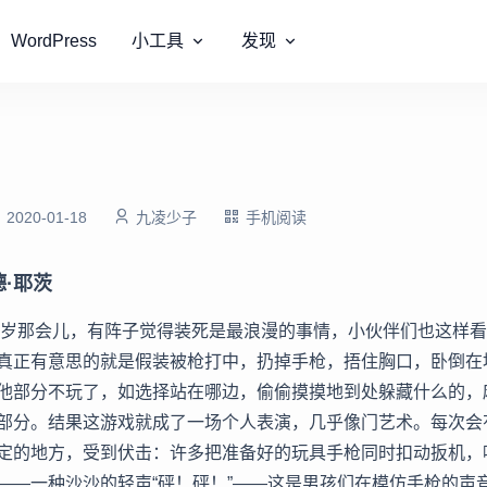
WordPress
小工具
发现
2020-01-18
九凌少子
手机阅读
·耶茨
九岁那会儿，有阵子觉得装死是最浪漫的事情，小伙伴们也这样
真正有意思的就是假装被枪打中，扔掉手枪，捂住胸口，卧倒在
他部分不玩了，如选择站在哪边，偷偷摸摸地到处躲藏什么的，
部分。结果这游戏就成了一场个人表演，几乎像门艺术。每次会
定的地方，受到伏击：许多把准备好的玩具手枪同时扣动扳机，
——一种沙沙的轻声“砰！砰！”——这是男孩们在模仿手枪的声