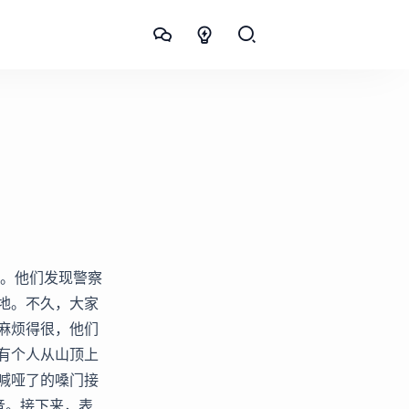
看。他们发现警察
地。不久，大家
麻烦得很，他们
有个人从山顶上
喊哑了的嗓门接
音。接下来，表